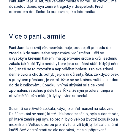
Paní Jarmile je 78 let, žije ve velkoměstě v domě. Je vdovou, má
dospělou dceru, syn zemřel tragicky v dospělosti. Před
odchodem do důchodu pracovala jako laborantka.
Více o paní Jarmile
Paní Jarmila si svůj věk neuvědomuje, pouze při pohledu do
zrcadla, kde samu sebe nepoznává, vidí změnu. Léčí se
s vysokým krevním tlakem, má operované srdce a kvůli šedému
zákalu také oči. Tyto neduhy bere jako součást stáří. Když ji něco
bolí, snaží se to rozcvičit a nepodléhat bolesti. Pro své zdraví
denně cvičí a chodí, pohyb je pro ni důležitý. Říká, že když člověk
s pohybem přestane, je velmi těžké se se k němu vrátit a snadno
dojde k celkovému úpadku. Vnímá ubývání sil a celkové
zpomalení, všechno jí déle trvá. Říká, že nyní je tolerantnější a
otevřenější než v mládí, kdy byla více sobecká.
Se smrtí se v životě setkala, když jí zemřel manžel na rakovinu.
Další setkání se smrtí, které ji hluboce zasáhlo, byla autonehoda,
při které zemřel její syn. To pro ni bylo velkou životní zkouškou a
mezníkem. Velkou oporou pro ni v tu chvíli byli její blízcí a známí
kněží. Své vlastní smrti se ale neobává, je na ni připravená.