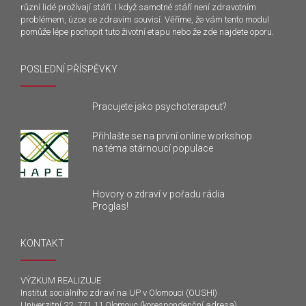
různí lidé prožívají stáří. I když samotné stáří není zdravotním
problémem, úzce se zdravím souvisí. Věříme, že vám tento modul
pomůže lépe pochopit tuto životní etapu nebo že zde najdete oporu.
POSLEDNÍ PŘÍSPĚVKY
Pracujete jako psychoterapeut?
Přihlašte se na první online workshop
na téma stárnoucí populace
Hovory o zdraví v pořadu rádia
Proglas!
KONTAKT
VÝZKUM REALIZUJE
Institut sociálního zdraví na UP v Olomouci (OUSHI)
Univerzitní 22, 771 11 Olomouc (korespondenční adresa)