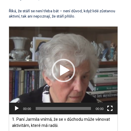
Říká, že stáří se není třeba bát – není důvod, když lidé zůstanou
aktivní, tak ani nepoznají, že stáří přišlo.
Video
přehrávač
00:00
00:00
1.
Paní Jarmila vnímá, že se v důchodu může věnovat
aktivitám, které má radši.