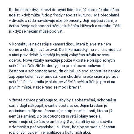
Radost má, když je mezi dobrými lidmi a může pro někoho něco
udělat, když může jít do přírody nebo za kulturou. Má předplatné
v divadle a ráda navštěvuje různé koncerty. Její největší vášní je
četba. Svoje schopnosti trénuje luštěním křížovek a sudoku. Těší
ji, když se někam může podívat.
V kontaktu je nejčastěji s kamarádkou, která žije ve stejném
domě a chodí ji navštěvovat. Další kamarádky má v ulici a vídá se
s nimi pravidelně. Nejraději by svůj volný čas trávila se svou
dcerou. Nové vztahy navazuje pouze v kostele při společných
setkáních. Důležité hodnoty jsou pro ni pravdomluvnost,
čestnost a schopnost nesoudit druhé. Do společnosti se nejvíce
zapojuje kolem své farnosti, kam chodívá na exercicie a pořádá
setkání. Paní Jarmila je hluboce věřící člověk a Bůh je pro ni na
prvním místě. Každé ráno se modlí breviář.
V životě nejvíce potřebuje to, aby byla soběstačná, schopná si
sama dojít nakoupit, uvařit a obstarat se. Jejím krédem je
optimismus, žije současností, netrápí se minulostí, kterou již
nemůže změnit. Do budoucnosti si větší plány nedělá,
uvědomuje si, že čas je omezený. Svoje stáří by ráda strávila
v domově s pečovatelskou službou, kde by se mohla účastnit
rozličných cvičení, rehabilitace a kulturních akcí.