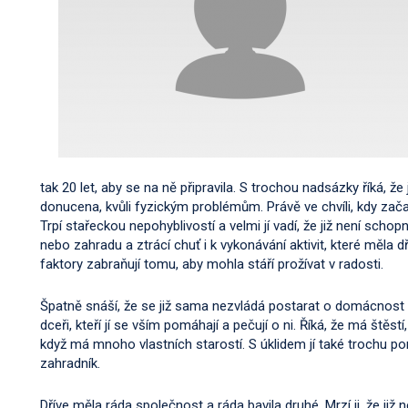
tak 20 let, aby se na ně připravila. S trochou nadsázky říká, že j
donucena, kvůli fyzickým problémům. Právě ve chvíli, kdy začala
Trpí stařeckou nepohyblivostí a velmi jí vadí, že již není schop
nebo zahradu a ztrácí chuť i k vykonávání aktivit, které měla d
faktory zabraňují tomu, aby mohla stáří prožívat v radosti.
Špatně snáší, že se již sama nezvládá postarat o domácnos
dceři, kteří jí se vším pomáhají a pečují o ni. Říká, že má ště
když má mnoho vlastních starostí. S úklidem jí také trochu p
zahradník.
Dříve měla ráda společnost a ráda bavila druhé. Mrzí ji, že již n