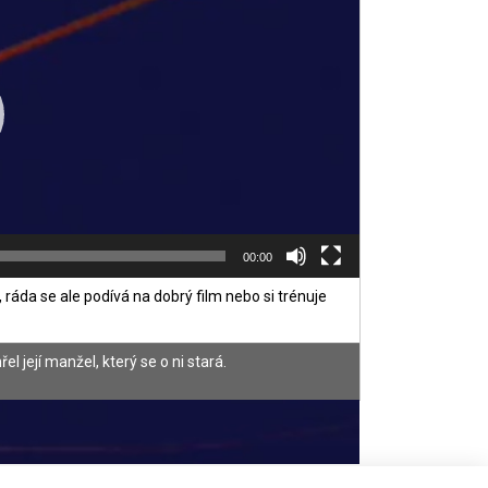
00:00
, ráda se ale podívá na dobrý film nebo si trénuje
l její manžel, který se o ni stará.