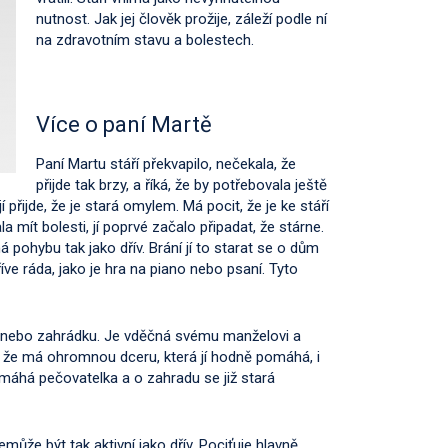
nutnost. Jak jej člověk prožije, záleží podle ní
na zdravotním stavu a bolestech.
Více o paní Martě
Paní Martu stáří překvapilo, nečekala, že
přijde tak brzy, a říká, že by potřebovala ještě
í přijde, že je stará omylem. Má pocit, že je ke stáří
 mít bolesti, jí poprvé začalo připadat, že stárne.
ná pohybu tak jako dřív. Brání jí to starat se o dům
říve ráda, jako je hra na piano nebo psaní. Tyto
t nebo zahrádku. Je vděčná svému manželovi a
stí, že má ohromnou dceru, která jí hodně pomáhá, i
omáhá pečovatelka a o zahradu se již stará
emůže být tak aktivní jako dřív. Pociťuje hlavně