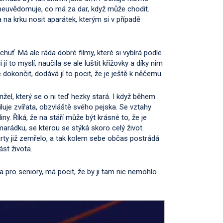
i neuvědomuje, co má za dar, když může chodit.
 na krku nosit aparátek, kterým si v případě
huť. Má ale ráda dobré filmy, které si vybírá podle
í to myslí, naučila se ale luštit křížovky a díky nim
dokončit, dodává jí to pocit, že je ještě k něčemu.
nžel, který se o ni teď hezky stará. I když během
miluje zvířata, obzvláště svého pejska. Se vztahy
iny. Říká, že na stáří může být krásné to, že je
arádku, se kterou se stýká skoro celý život.
arty již zemřelo, a tak kolem sebe občas postrádá
ást života.
pro seniory, má pocit, že by ji tam nic nemohlo