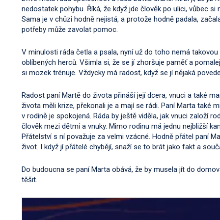
nedostatek pohybu. Říká, že když jde člověk po ulici, vůbec s
Sama je v chůzi hodně nejistá, a protože hodně padala, začala
potřeby může zavolat pomoc.
V minulosti ráda četla a psala, nyní už do toho nemá takovou c
oblíbených herců. Všimla si, že se jí zhoršuje paměť a pomaleji j
si mozek trénuje. Vždycky má radost, když se jí nějaká povede 
Radost paní Martě do života přináší její dcera, vnuci a také ma
života měli krize, překonali je a mají se rádi. Paní Marta také 
v rodině je spokojená. Ráda by ještě viděla, jak vnuci založí rod
člověk mezi dětmi a vnuky. Mimo rodinu má jednu nejbližší kam
Přátelství s ní považuje za velmi vzácné. Hodně přátel paní M
život. I když jí přátelé chybějí, snaží se to brát jako fakt a souč
Do budoucna se paní Marta obává, že by musela jít do domova 
těšit.
Video
přehrávač