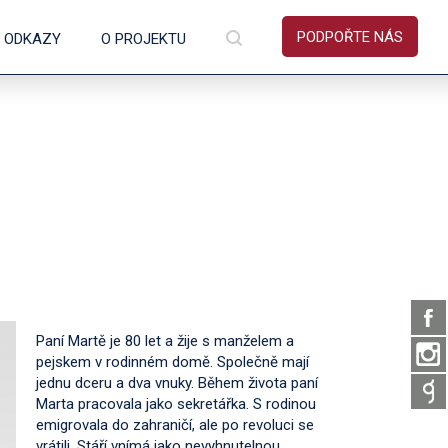
PODPOŘTE NÁS
É ODKAZY
O PROJEKTU
Paní Martě je 80 let a žije s manželem a
pejskem v rodinném domě. Společně mají
jednu dceru a dva vnuky. Během života paní
Marta pracovala jako sekretářka. S rodinou
emigrovala do zahraničí, ale po revoluci se
vrátili. Stáří vnímá jako nevyhnutelnou