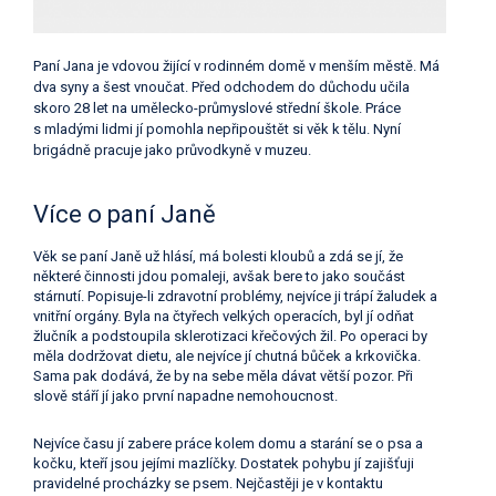
Paní Jana je vdovou žijící v rodinném domě v menším městě. Má
dva syny a šest vnoučat. Před odchodem do důchodu učila
skoro 28 let na umělecko-průmyslové střední škole. Práce
s mladými lidmi jí pomohla nepřipouštět si věk k tělu. Nyní
brigádně pracuje jako průvodkyně v muzeu.
Více o paní Janě
Věk se paní Janě už hlásí, má bolesti kloubů a zdá se jí, že
některé činnosti jdou pomaleji, avšak bere to jako součást
stárnutí. Popisuje-li zdravotní problémy, nejvíce ji trápí žaludek a
vnitřní orgány. Byla na čtyřech velkých operacích, byl jí odňat
žlučník a podstoupila sklerotizaci křečových žil. Po operaci by
měla dodržovat dietu, ale nejvíce jí chutná bůček a krkovička.
Sama pak dodává, že by na sebe měla dávat větší pozor. Při
slově stáří jí jako první napadne nemohoucnost.
Nejvíce času jí zabere práce kolem domu a starání se o psa a
kočku, kteří jsou jejími mazlíčky. Dostatek pohybu jí zajišťuji
pravidelné procházky se psem. Nejčastěji je v kontaktu