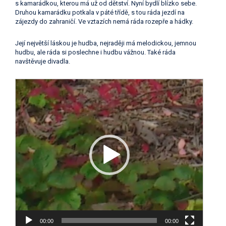
s kamarádkou, kterou má už od dětství. Nyní bydlí blízko sebe.
Druhou kamarádku potkala v páté třídě, s tou ráda jezdí na
zájezdy do zahraničí. Ve vztazích nemá ráda rozepře a hádky.
Její největší láskou je hudba, nejraději má melodickou, jemnou
hudbu, ale ráda si poslechne i hudbu vážnou. Také ráda
navštěvuje divadla.
Video
přehrávač
00:00
00:00