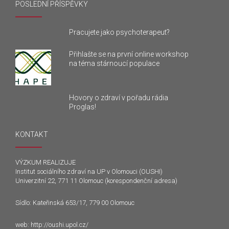
POSLEDNÍ PŘÍSPĚVKY
Pracujete jako psychoterapeut?
Přihlašte se na první online workshop
na téma stárnoucí populace
Hovory o zdraví v pořadu rádia
Proglas!
KONTAKT
VÝZKUM REALIZUJE
Institut sociálního zdraví na UP v Olomouci (OUSHI)
Univerzitní 22, 771 11 Olomouc (korespondenční adresa)
Sídlo: Kateřinská 653/17, 779 00 Olomouc
web:
http://oushi.upol.cz/