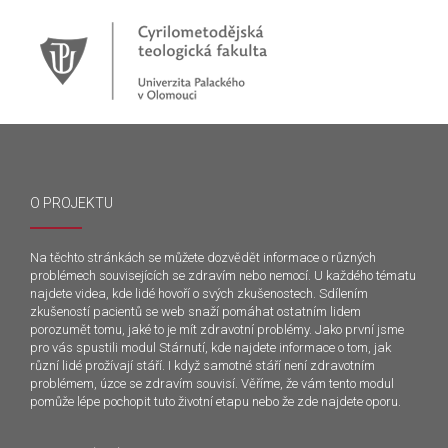
O PROJEKTU
Na těchto stránkách se můžete dozvědět informace o různých
problémech souvisejících se zdravím nebo nemocí. U každého tématu
najdete videa, kde lidé hovoří o svých zkušenostech. Sdílením
zkušeností pacientů se web snaží pomáhat ostatním lidem
porozumět tomu, jaké to je mít zdravotní problémy. Jako první jsme
pro vás spustili modul Stárnutí, kde najdete informace o tom, jak
různí lidé prožívají stáří. I když samotné stáří není zdravotním
problémem, úzce se zdravím souvisí. Věříme, že vám tento modul
pomůže lépe pochopit tuto životní etapu nebo že zde najdete oporu.