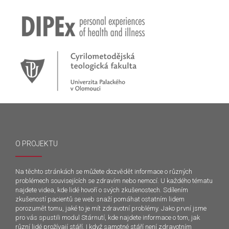
O PROJEKTU
Na těchto stránkách se můžete dozvědět informace o různých
problémech souvisejících se zdravím nebo nemocí. U každého tématu
najdete videa, kde lidé hovoří o svých zkušenostech. Sdílením
zkušeností pacientů se web snaží pomáhat ostatním lidem
porozumět tomu, jaké to je mít zdravotní problémy. Jako první jsme
pro vás spustili modul Stárnutí, kde najdete informace o tom, jak
různí lidé prožívají stáří. I když samotné stáří není zdravotním