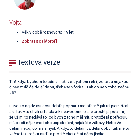
Vojta
Věk v době rozhovoru: 19 let
Zobrazit celý profil
Textová verze
T: A když bychom to udělali tak, že bychom řekli, že teda nějakou
činnost děláš delší dobu, třeba ten fotbal. Tak co se v tobě začne
dít?
P: No, to nejde asi dost dobře popsat. Ono přesně jak už jsem říkal
asi, tak v tu chvíli si to člověk neuvědomuje, ale prostě já pocítím,
že už mi to nedává to, co bych z toho měl mít, protože já potřebuju
mít pocit nějakého toho uspokojení, nějaké té zábavy. Nebo že
dělám něco, co má smysl. A když to dělám už delší dobu, tak mě to
začne tak trošku nudit a prostě chci dělat něco jinýho.