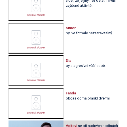
viděl, že je jiný než ostatní kvůli
zvýšené aktivitě.
Simon
byl ve fotbale nezastavitelný.
Dia
byla agresivní vůči sobě.
Fanda
občas doma práskl dveřmi
Vojtovi
se při nudných hodinách