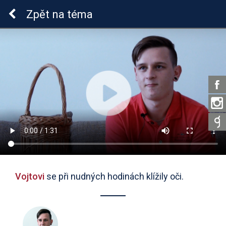
ADHD u dětí
Zpět
na téma
Vojtovi
se při nudných hodinách klížily oči.