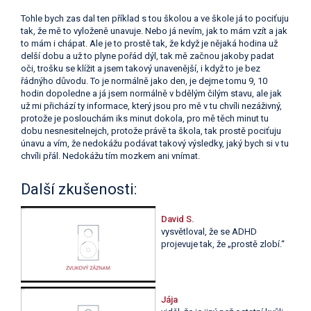
Tohle bych zas dal ten příklad s tou školou a ve škole já to pociťuju
tak, že mě to vyloženě unavuje. Nebo já nevím, jak to mám vzít a jak
to mám i chápat. Ale je to prostě tak, že když je nějaká hodina už
delší dobu a už to plyne pořád dýl, tak mě začnou jakoby padat
oči, trošku se klížit a jsem takový unavenější, i když to je bez
řádnýho důvodu. To je normálně jako den, je dejme tomu 9, 10
hodin dopoledne a já jsem normálně v bdělým čilým stavu, ale jak
už mi přichází ty informace, který jsou pro mě v tu chvíli nezáživný,
protože je poslouchám iks minut dokola, pro mě těch minut tu
dobu nesnesitelnejch, protože právě ta škola, tak prostě pociťuju
únavu a vím, že nedokážu podávat takový výsledky, jaký bych si v tu
chvíli přál. Nedokážu tím mozkem ani vnímat.
Další zkušenosti:
David S.
vysvětloval, že se ADHD
projevuje tak, že „prostě zlobí.“
Jája