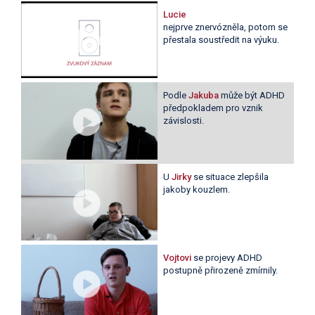
Lucie
nejprve znervózněla, potom se
přestala soustředit na výuku.
Podle
Jakuba
může být ADHD
předpokladem pro vznik
závislosti.
U
Jirky
se situace zlepšila
jakoby kouzlem.
Vojtovi
se projevy ADHD
postupně přirozeně zmírnily.