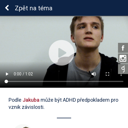
ADHD u dětí
Zpět
na téma
Podle
Jakuba
může být ADHD předpokladem pro
vznik závislosti.