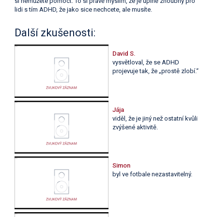
si nemůžete pomoct. To si právě myslím, že je úplně zhoubný pro
lidi s tím ADHD, že jako sice nechcete, ale musíte.
Další zkušenosti:
David S.
vysvětloval, že se ADHD
projevuje tak, že „prostě zlobí.“
Jája
viděl, že je jiný než ostatní kvůli
zvýšené aktivitě.
Simon
byl ve fotbale nezastavitelný.