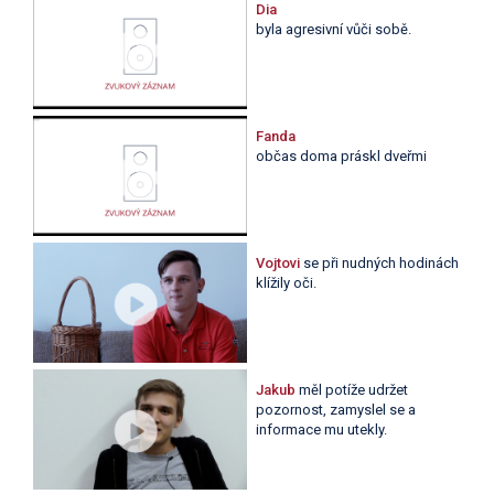
Dia
byla agresivní vůči sobě.
Fanda
občas doma práskl dveřmi
Vojtovi
se při nudných hodinách
klížily oči.
Jakub
měl potíže udržet
pozornost, zamyslel se a
informace mu utekly.