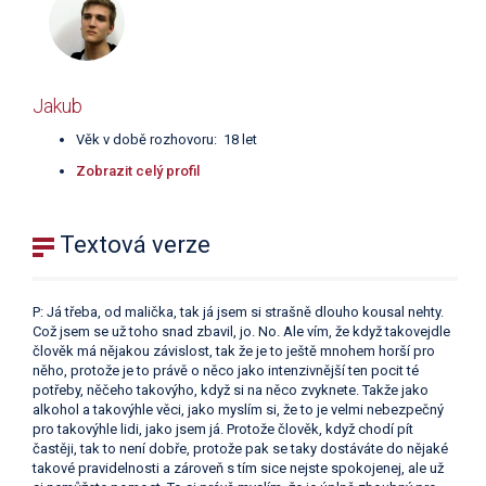
Jakub
Věk v době rozhovoru: 18 let
Zobrazit celý profil
Textová verze
P: Já třeba, od malička, tak já jsem si strašně dlouho kousal nehty.
Což jsem se už toho snad zbavil, jo. No. Ale vím, že když takovejdle
člověk má nějakou závislost, tak že je to ještě mnohem horší pro
něho, protože je to právě o něco jako intenzivnější ten pocit té
potřeby, něčeho takovýho, když si na něco zvyknete. Takže jako
alkohol a takovýhle věci, jako myslím si, že to je velmi nebezpečný
pro takovýhle lidi, jako jsem já. Protože člověk, když chodí pít
častěji, tak to není dobře, protože pak se taky dostáváte do nějaké
takové pravidelnosti a zároveň s tím sice nejste spokojenej, ale už