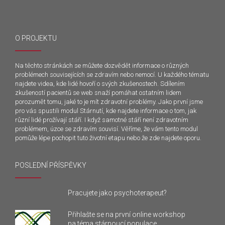
O PROJEKTU
Na těchto stránkách se můžete dozvědět informace o různých
problémech souvisejících se zdravím nebo nemocí. U každého tématu
najdete videa, kde lidé hovoří o svých zkušenostech. Sdílením
zkušeností pacientů se web snaží pomáhat ostatním lidem
porozumět tomu, jaké to je mít zdravotní problémy. Jako první jsme
pro vás spustili modul Stárnutí, kde najdete informace o tom, jak
různí lidé prožívají stáří. I když samotné stáří není zdravotním
problémem, úzce se zdravím souvisí. Věříme, že vám tento modul
pomůže lépe pochopit tuto životní etapu nebo že zde najdete oporu.
POSLEDNÍ PŘÍSPĚVKY
Pracujete jako psychoterapeut?
Přihlašte se na první online workshop
na téma stárnoucí populace