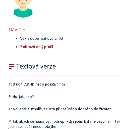
David S.
Věk v době rozhovoru: let
Zobrazit celý profil
Textová verze
T: Dalo ti ADHD něco pozitivního?
P: No, jak jako?
T: No jestli si myslíš, že ti to přináší něco dobrého do života?
P: Tak abych se naučil být hodnej, i když jsem byl v té psychiatrii, tak
jsem se naučil něco dobrýho.