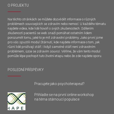
O PROJEKTU
Na těchto stránkách se můžete dozvědět informace o různých
problémech souvisejících se zdravím nebo nemocí. U každého tématu
najdete videa, kde lidé hovoří o svých zkušenostech. Sdílením
zkušeností pacientů se web snaží pomáhat ostatním lidem
porozumět tomu, jaké to je mít zdravotní problémy. Jako první jsme
pro vás spustili modul Stárnutí, kde najdete informace o tom, jak
různí lidé prožívají stáří. I když samotné stáří není zdravotním
problémem, úzce se zdravím souvisí. Věříme, že vám tento modul
pomůže lépe pochopit tuto životní etapu nebo že zde najdete oporu.
POSLEDNÍ PŘÍSPĚVKY
Pracujete jako psychoterapeut?
Přihlašte se na první online workshop
na téma stárnoucí populace