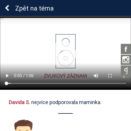
ADHD u dětí
Zpět
na téma
Davida S.
nejvíce podporovala maminka.