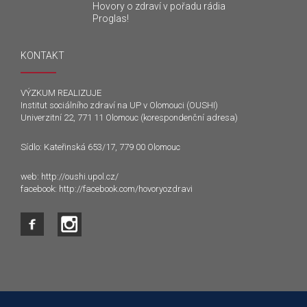
Hovory o zdraví v pořadu rádia
Proglas!
KONTAKT
VÝZKUM REALIZUJE
Institut sociálního zdraví na UP v Olomouci (OUSHI)
Univerzitní 22, 771 11 Olomouc (korespondenční adresa)
Sídlo: Kateřinská 653/17, 779 00 Olomouc
web:
http://oushi.upol.cz/
facebook:
http://facebook.com/hovoryozdravi
Tento web používá k poskytování služeb a analýze
návštěvnosti soubory cookie. Používáním tohoto webu s tím