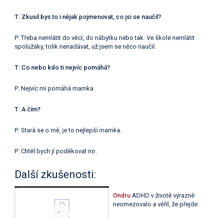
T: Zkusil bys to i nějak pojmenovat, co jsi se naučil?
P: Třeba nemlátit do věcí, do nábytku nebo tak. Ve škole nemlátit
spolužáky, tolik nenadávat, už jsem se něco naučil.
T: Co nebo kdo ti nejvíc pomáhá?
P: Nejvíc mi pomáhá mamka.
T: A čím?
P: Stará se o mě, je to nejlepší mamka.
P: Chtěl bych jí poděkovat no.
Další zkušenosti:
Ondru
ADHD v životě výrazně
neomezovalo a věřil, že přejde.