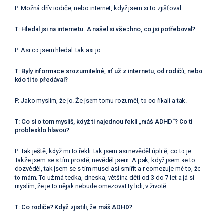
P: Možná dřív rodiče, nebo internet, když jsem si to zjišťoval.
T: Hledal jsi na internetu. A našel si všechno, co jsi potřeboval?
P: Asi co jsem hledal, tak asi jo.
T: Byly informace srozumitelné, ať už z internetu, od rodičů, nebo
kdo ti to předával?
P: Jako myslím, že jo. Že jsem tomu rozuměl, to co říkali a tak.
T: Co si o tom myslíš, když ti najednou řekli „máš ADHD“? Co ti
problesklo hlavou?
P: Tak ještě, když mi to řekli, tak jsem asi nevěděl úplně, co to je.
Takže jsem se s tím prostě, nevěděl jsem. A pak, když jsem se to
dozvěděl, tak jsem se s tím musel asi smířit a neomezuje mě to, že
to mám. To už má teďka, dneska, většina dětí od 3 do 7 let a já si
myslím, že je to nějak nebude omezovat ty lidi, v životě.
T: Co rodiče? Když zjistili, že máš ADHD?