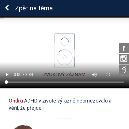
ADHD u dětí
Zpět
na téma
Ondru
ADHD v životě výrazně neomezovalo a
věřil, že přejde.