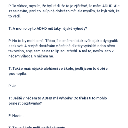
P: To vůbec, myslím, že byli rádi, že to je zjištěné, že mám ADHD. Ale
zase nevím, jestli to je úplně dobré to mít, ale myslím, že byli rádi, že
to vědí.
T: A mohlo by to ADHD mít taky nějaké výhody?
P: No to by mohlo mít. Třeba já nemám nic takového jako dysgrafik
a takové. A stejně dostávám v češtině diktáty vytisklé, nebo něco
takového, aby jsem se na to líp soustředil. A má to, nevím je to v
něčem výhoda, v něčem ne.
T: Takže máš nějaké ulehčení ve škole, jestli jsem to dobře
pochopila.
P: Jo.
T: Ještě v něčem to ADHD má výhody? Co třeba ti to mohlo
přinést pozitivního?
P: Nevím.
T
: Že ve škole máš vytištěné testy.