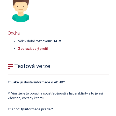
Ondra
Věk v době rozhovoru: 14 let
Zobrazit celý profil
Textová verze
T: Jaké jsi dostal informace o ADHD?
P: Vím, že je to porucha soustředěnosti a hyperaktivity a to je asi
všechno, co tady k tomu.
T: Kdo ti ty informace předal?