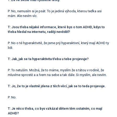
P: No, nemusím si je psát. To je jediná výhoda, kterou teďka asi
mám. Ale nevím víc.
T: Jsou třeba nějaké informace, které bys o tom ADHD, kdys to
třeba hledal na internetu, raději nevěděl?
P: No o té hyperaktivitě, že jsme prý hyperaktivní, který mají ADHD ty
lidi.
T: Jak, jak se ta hyperaktivita třeba u tebe projevuje?
P: To netuším. Možná, že to máme, myslím že s tátou v rodině, že
mluvíme sprostě a a řvem na sebe a tak dále. Si myslím, ale nevím.
T: Jo, že to je vlastně jdena z těch věcí, jak se to teda projevuje.
P: No.
T: Je něco třeba, co bys vzkázal dětem těm ostatním, co mají
ADHD?