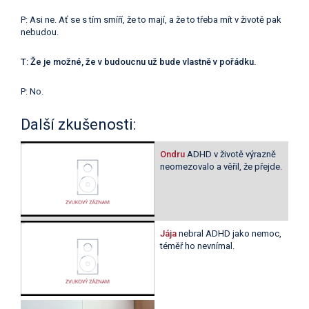
P: Asi ne. Ať se s tím smíří, že to mají, a že to třeba mít v životě pak
nebudou.
T: Že je možné, že v budoucnu už bude vlastně v pořádku.
P: No.
Další zkušenosti:
Ondru
ADHD v životě výrazně
neomezovalo a věřil, že přejde.
Jája
nebral ADHD jako nemoc,
téměř ho nevnímal.