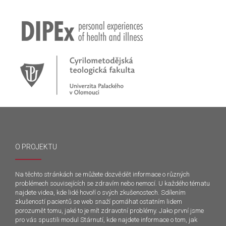
O PROJEKTU
Na těchto stránkách se můžete dozvědět informace o různých
problémech souvisejících se zdravím nebo nemocí. U každého tématu
najdete videa, kde lidé hovoří o svých zkušenostech. Sdílením
zkušeností pacientů se web snaží pomáhat ostatním lidem
porozumět tomu, jaké to je mít zdravotní problémy. Jako první jsme
pro vás spustili modul Stárnutí, kde najdete informace o tom, jak