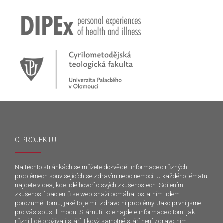
O PROJEKTU
Na těchto stránkách se můžete dozvědět informace o různých
problémech souvisejících se zdravím nebo nemocí. U každého tématu
najdete videa, kde lidé hovoří o svých zkušenostech. Sdílením
zkušeností pacientů se web snaží pomáhat ostatním lidem
porozumět tomu, jaké to je mít zdravotní problémy. Jako první jsme
pro vás spustili modul Stárnutí, kde najdete informace o tom, jak
různí lidé prožívají stáří. I když samotné stáří není zdravotním