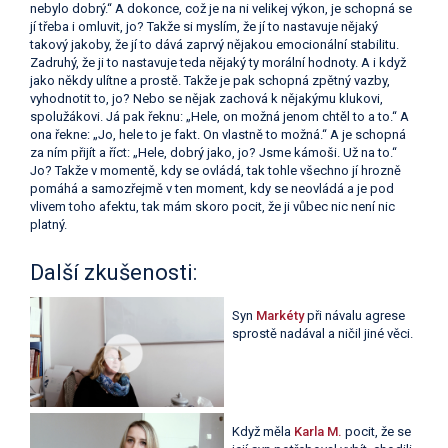
nebylo dobrý.“ A dokonce, což je na ni velikej výkon, je schopná se
jí třeba i omluvit, jo? Takže si myslím, že jí to nastavuje nějaký
takový jakoby, že jí to dává zaprvý nějakou emocionální stabilitu.
Zadruhý, že ji to nastavuje teda nějaký ty morální hodnoty. A i když
jako někdy ulítne a prostě. Takže je pak schopná zpětný vazby,
vyhodnotit to, jo? Nebo se nějak zachová k nějakýmu klukovi,
spolužákovi. Já pak řeknu: „Hele, on možná jenom chtěl to a to.“ A
ona řekne: „Jo, hele to je fakt. On vlastně to možná.“ A je schopná
za ním přijít a říct: „Hele, dobrý jako, jo? Jsme kámoši. Už na to.“
Jo? Takže v momentě, kdy se ovládá, tak tohle všechno jí hrozně
pomáhá a samozřejmě v ten moment, kdy se neovládá a je pod
vlivem toho afektu, tak mám skoro pocit, že ji vůbec nic není nic
platný.
Další zkušenosti:
Syn
Markéty
při návalu agrese
sprostě nadával a ničil jiné věci.
Když měla
Karla M.
pocit, že se