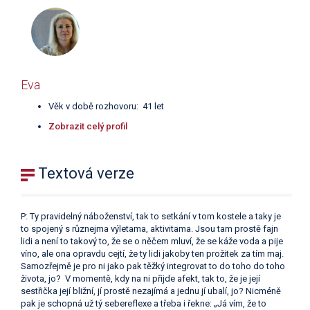
Eva
Věk v době rozhovoru: 41 let
Zobrazit celý profil
Textová verze
P: Ty pravidelný náboženství, tak to setkání v tom kostele a taky je
to spojený s různejma výletama, aktivitama. Jsou tam prostě fajn
lidi a není to takový to, že se o něčem mluví, že se káže voda a pije
víno, ale ona opravdu cejtí, že ty lidi jakoby ten prožitek za tím maj.
Samozřejmě je pro ni jako pak těžký integrovat to do toho do toho
života, jo? V momentě, kdy na ni přijde afekt, tak to, že je její
sestřička její bližní, jí prostě nezajímá a jednu jí ubalí, jo? Nicméně
pak je schopná už tý sebereflexe a třeba i řekne: „Já vím, že to