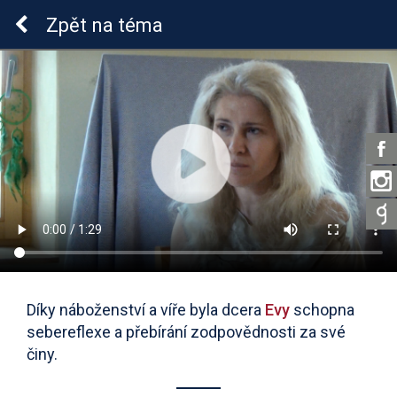
ADHD u dětí
Zpět
na téma
Díky náboženství a víře byla dcera
Evy
schopna
sebereflexe a přebírání zodpovědnosti za své
činy.