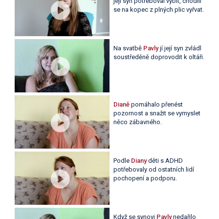
její syn potřeboval vybít, chodili
se na kopec z plných plic vyřvat.
Na svatbě
Pavly
jí její syn zvládl
soustředěně doprovodit k oltáři.
Dianě
pomáhalo přenést
pozornost a snažit se vymyslet
něco zábavného.
Podle
Diany
děti s ADHD
potřebovaly od ostatních lidí
pochopení a podporu.
Když se synovi
Pavly
nedařilo