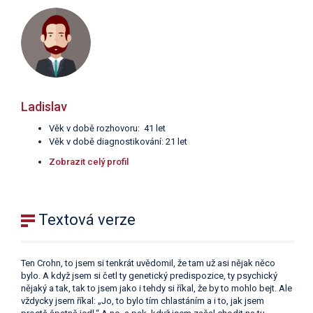
Ladislav
Věk v době rozhovoru: 41 let
Věk v době diagnostikování: 21 let
Zobrazit celý profil
Textová verze
Ten Crohn, to jsem si tenkrát uvědomil, že tam už asi nějak něco
bylo. A když jsem si četl ty genetický predispozice, ty psychický
nějaký a tak, tak to jsem jako i tehdy si říkal, že by to mohlo bejt. Ale
vždycky jsem říkal: „Jo, to bylo tím chlastáním a i to, jak jsem