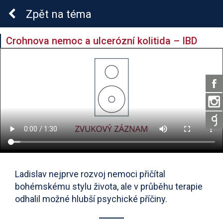
Zpět
na téma
Crohnova nemoc a ulcerózní kolitida – IBD
Ladislav nejprve rozvoj nemoci přičítal
bohémskému stylu života, ale v průběhu terapie
odhalil možné hlubší psychické příčiny.