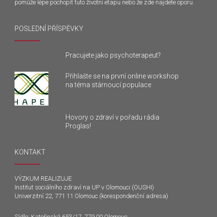
pomůže lépe pochopit tuto životní etapu nebo že zde najdete oporu.
POSLEDNÍ PŘÍSPĚVKY
Pracujete jako psychoterapeut?
Přihlašte se na první online workshop
na téma stárnoucí populace
Hovory o zdraví v pořadu rádia
Proglas!
KONTAKT
VÝZKUM REALIZUJE
Institut sociálního zdraví na UP v Olomouci (OUSHI)
Univerzitní 22, 771 11 Olomouc (korespondenční adresa)
Sídlo: Kateřinská 653/17, 779 00 Olomouc