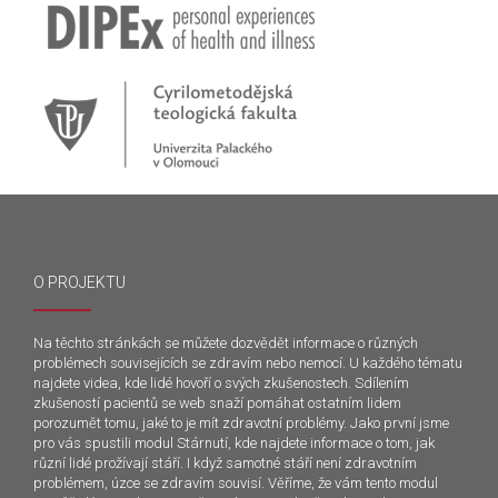
O PROJEKTU
Na těchto stránkách se můžete dozvědět informace o různých
problémech souvisejících se zdravím nebo nemocí. U každého tématu
najdete videa, kde lidé hovoří o svých zkušenostech. Sdílením
zkušeností pacientů se web snaží pomáhat ostatním lidem
porozumět tomu, jaké to je mít zdravotní problémy. Jako první jsme
pro vás spustili modul Stárnutí, kde najdete informace o tom, jak
různí lidé prožívají stáří. I když samotné stáří není zdravotním
problémem, úzce se zdravím souvisí. Věříme, že vám tento modul