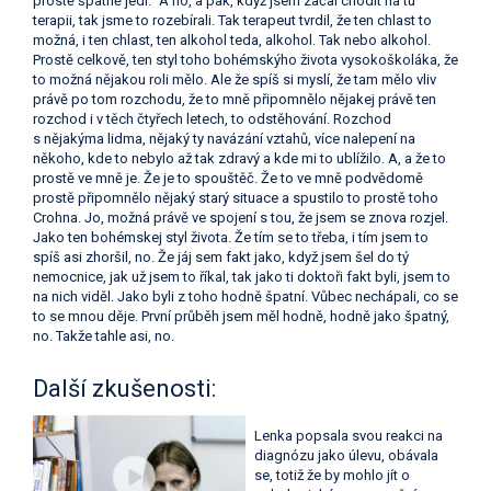
prostě špatně jedl.“ A no, a pak, když jsem začal chodit na tu
terapii, tak jsme to rozebírali. Tak terapeut tvrdil, že ten chlast to
možná, i ten chlast, ten alkohol teda, alkohol. Tak nebo alkohol.
Prostě celkově, ten styl toho bohémskýho života vysokoškoláka, že
to možná nějakou roli mělo. Ale že spíš si myslí, že tam mělo vliv
právě po tom rozchodu, že to mně připomnělo nějakej právě ten
rozchod i v těch čtyřech letech, to odstěhování. Rozchod
s nějakýma lidma, nějaký ty navázání vztahů, více nalepení na
někoho, kde to nebylo až tak zdravý a kde mi to ublížilo. A, a že to
prostě ve mně je. Že je to spouštěč. Že to ve mně podvědomě
prostě připomnělo nějaký starý situace a spustilo to prostě toho
Crohna. Jo, možná právě ve spojení s tou, že jsem se znova rozjel.
Jako ten bohémskej styl života. Že tím se to třeba, i tím jsem to
spíš asi zhoršil, no. Že jáj sem fakt jako, když jsem šel do tý
nemocnice, jak už jsem to říkal, tak jako ti doktoři fakt byli, jsem to
na nich viděl. Jako byli z toho hodně špatní. Vůbec nechápali, co se
to se mnou děje. První průběh jsem měl hodně, hodně jako špatný,
no. Takže tahle asi, no.
Další zkušenosti:
Lenka popsala svou reakci na
diagnózu jako úlevu, obávala
se, totiž že by mohlo jít o