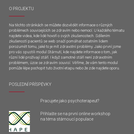
O PROJEKTU
Na těchto stránkách se můžete dozvědět informace o různých
problémech souvisejících se zdravím nebo nemocí. U každého tématu
najdete videa, kde lidé hovoří o svých zkušenostech. Sdílením
zkušeností pacientů se web snaží pomáhat ostatním lidem
porozumět tomu, jaké to je mít zdravotní problémy. Jako první jsme
pro vás spustili modul Stárnutí, kde najdete informace o tom, jak
různí lidé prožívají stáří. I když samotné stáří není zdravotním
problémem, úzce se zdravím souvisí. Věříme, že vám tento modul
pomůže lépe pochopit tuto životní etapu nebo že zde najdete oporu.
POSLEDNÍ PŘÍSPĚVKY
Pracujete jako psychoterapeut?
Přihlašte se na první online workshop
na téma stárnoucí populace