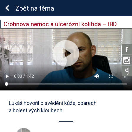
Zpět
na téma
Crohnova nemoc a ulcerózní kolitida – IBD
Lukáš hovořil o svědění kůže, oparech
a bolestivých kloubech.