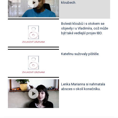
kloubech.
Bolesti kloubů i s otokem se
objevily i u Vladimíra, což může
být také vedlejší projev IBD.
Kateřinu sužovaly píštěle.
Lenka Marianna si nahmatala
absces v okolí konečníku.