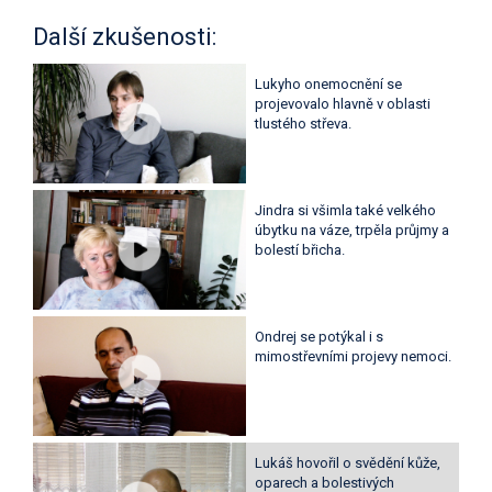
Další zkušenosti:
Lukyho onemocnění se
projevovalo hlavně v oblasti
tlustého střeva.
Jindra si všimla také velkého
úbytku na váze, trpěla průjmy a
bolestí břicha.
Ondrej se potýkal i s
mimostřevními projevy nemoci.
Lukáš hovořil o svědění kůže,
oparech a bolestivých