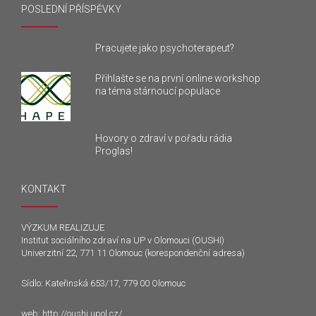
POSLEDNÍ PŘÍSPĚVKY
Pracujete jako psychoterapeut?
Přihlašte se na první online workshop
na téma stárnoucí populace
Hovory o zdraví v pořadu rádia
Proglas!
KONTAKT
VÝZKUM REALIZUJE
Institut sociálního zdraví na UP v Olomouci (OUSHI)
Univerzitní 22, 771 11 Olomouc (korespondenční adresa)
Sídlo: Kateřinská 653/17, 779 00 Olomouc
web:
http://oushi.upol.cz/