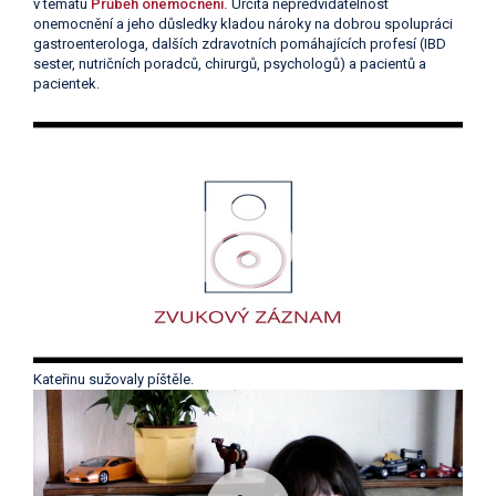
v tématu
Průběh onemocnění.
Určitá nepředvídatelnost
onemocnění a jeho důsledky kladou nároky na dobrou spolupráci
gastroenterologa, dalších zdravotních pomáhajících profesí (IBD
sester, nutričních poradců, chirurgů, psychologů) a pacientů a
pacientek.
Kateřinu sužovaly píštěle.