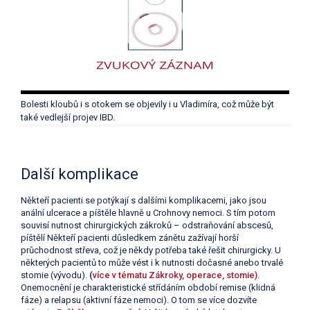
Bolesti kloubů i s otokem se objevily i u Vladimíra, což může být
také vedlejší projev IBD.
Další komplikace
Někteří pacienti se potýkají s dalšími komplikacemi, jako jsou
anální ulcerace a píštěle hlavně u Crohnovy nemoci. S tím potom
souvisí nutnost chirurgických zákroků – odstraňování abscesů,
píštělí Někteří pacienti důsledkem zánětu zažívají horší
průchodnost střeva, což je někdy potřeba také řešit chirurgicky. U
některých pacientů to může vést i k nutnosti dočasné anebo trvalé
stomie (vývodu).
(
více v tématu Zákroky, operace, stomie)
.
Onemocnění je charakteristické střídáním období remise (klidná
fáze) a relapsu (aktivní fáze nemoci). O tom se více dozvíte