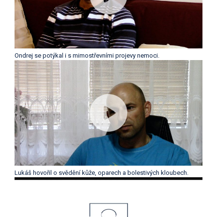
Ondrej se potýkal i s mimostřevními projevy nemoci.
Lukáš hovořil o svědění kůže, oparech a bolestivých kloubech.