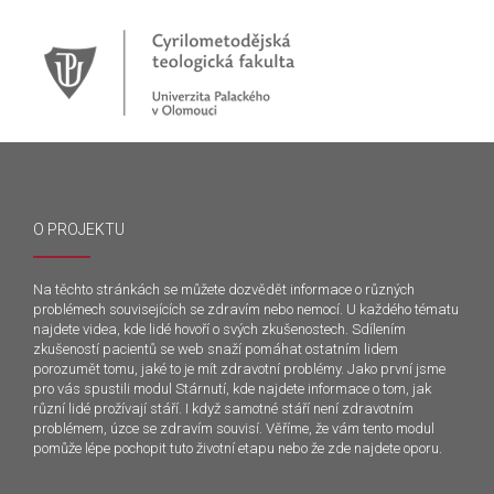
O PROJEKTU
Na těchto stránkách se můžete dozvědět informace o různých
problémech souvisejících se zdravím nebo nemocí. U každého tématu
najdete videa, kde lidé hovoří o svých zkušenostech. Sdílením
zkušeností pacientů se web snaží pomáhat ostatním lidem
porozumět tomu, jaké to je mít zdravotní problémy. Jako první jsme
pro vás spustili modul Stárnutí, kde najdete informace o tom, jak
různí lidé prožívají stáří. I když samotné stáří není zdravotním
problémem, úzce se zdravím souvisí. Věříme, že vám tento modul
pomůže lépe pochopit tuto životní etapu nebo že zde najdete oporu.