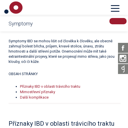
Crohnova nemoc a ulcerózní kolitida – IBD
Symptomy
Symptomy IBD se mohou lišit od člověka k člověku, ale obecně
zahrnují bolest břicha, průjem, krvavé stolice, únavu, ztrátu
hmotnosti a další střevní potíže. Onemocnění může mít také
extraintestinální projevy, které se projevují mimo střeva, jako jsou
klouby, oči či kůže.
OBSAH STRÁNKY
Příznaky IBD v oblasti trávicího traktu
Mimostřevní příznaky
Další komplikace
Příznaky IBD v oblasti trávicího traktu