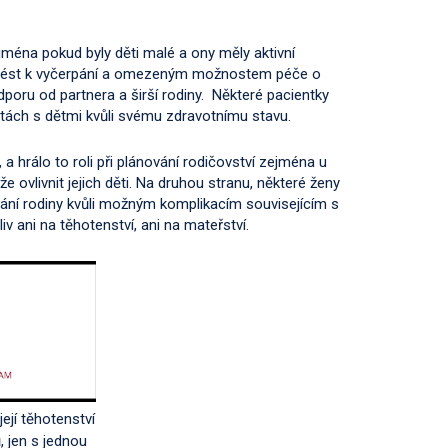
jména pokud byly děti malé a ony měly aktivní
o vést k vyčerpání a omezeným možnostem péče o
poru od partnera a širší rodiny. Některé pacientky
tách s dětmi kvůli svému zdravotnímu stavu.
, a hrálo to roli při plánování rodičovství zejména u
e ovlivnit jejich děti. Na druhou stranu, některé ženy
ání rodiny kvůli možným komplikacím souvisejícím s
v ani na těhotenství, ani na mateřství.
ejí těhotenství
 jen s jednou