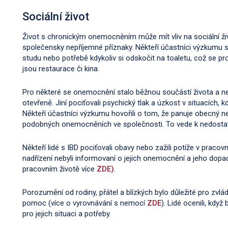
Sociální život
Život s chronickým onemocněním může mít vliv na sociální živo
společensky nepříjemné příznaky. Někteří účastníci výzkumu s
studu nebo potřebě kdykoliv si odskočit na toaletu, což se pr
jsou restaurace či kina.
Pro některé se onemocnění stalo běžnou součástí života a nem
otevřeně. Jiní pociťovali psychický tlak a úzkost v situacích, 
Někteří účastníci výzkumu hovořili o tom, že panuje obecný
podobných onemocněních ve společnosti. To vede k nedosta
Někteří lidé s IBD pociťovali obavy nebo zažili potíže v praco
nadřízení nebyli informovaní o jejich onemocnění a jeho dopa
pracovním životě více
ZDE)
.
Porozumění od rodiny, přátel a blízkých bylo důležité pro zvlá
pomoc (více o vyrovnávání s nemocí
ZDE
). Lidé ocenili, když
pro jejich situaci a potřeby.