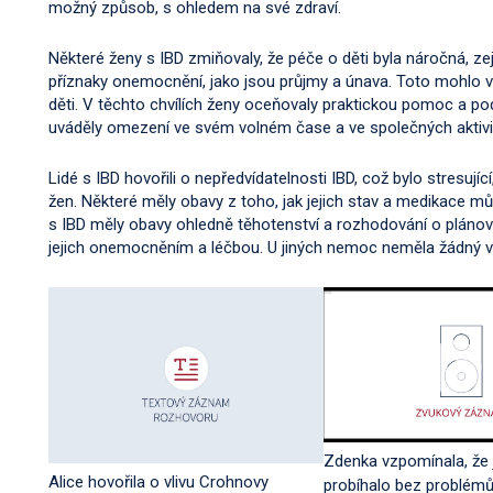
možný způsob, s ohledem na své zdraví.
Některé ženy s IBD zmiňovaly, že péče o děti byla náročná, ze
příznaky onemocnění, jako jsou průjmy a únava. Toto mohl
děti. V těchto chvílích ženy oceňovaly praktickou pomoc a pod
uváděly omezení ve svém volném čase a ve společných aktivi
Lidé s IBD hovořili o nepředvídatelnosti IBD, což bylo stresující
žen. Některé měly obavy z toho, jak jejich stav a medikace můž
s IBD měly obavy ohledně těhotenství a rozhodování o plánov
jejich onemocněním a léčbou. U jiných nemoc neměla žádný vli
Zdenka vzpomínala, že j
Alice hovořila o vlivu Crohnovy
probíhalo bez problémů,