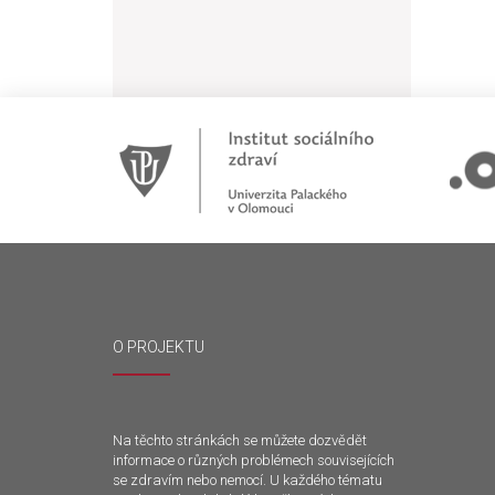
O PROJEKTU
Na těchto stránkách se můžete dozvědět
informace o různých problémech souvisejících
se zdravím nebo nemocí. U každého tématu