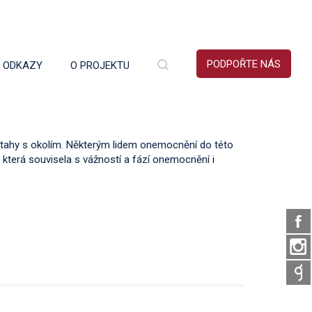
PODPOŘTE NÁS
É ODKAZY
O PROJEKTU
ztahy s okolím. Některým lidem onemocnění do této
í, která souvisela s vážností a fází onemocnění i