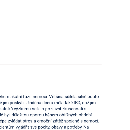
hem akutní fáze nemoci. Většina sdílela silné pouto
jim poskytli. Jindřina dcera měla také IBD, což jim
tníků výzkumu sdílelo pozitivní zkušenosti s
lidé byli důležitou oporou během obtížných období
épe zvládat stres a emoční zátěž spojené s nemocí.
entům vyjádřit své pocity, obavy a potřeby. Na