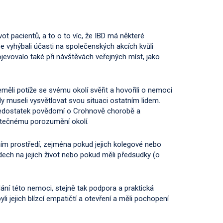
t pacientů, a to o to víc, že IBD má některé
e vyhýbali účasti na společenských akcích kvůli
ojevovalo také při návštěvách veřejných míst, jako
ěli potíže se svému okolí svěřit a hovořili o nemoci
kdy museli vysvětlovat svou situaci ostatním lidem.
 nedostatek povědomí o Crohnově chorobě a
tečnému porozumění okolí.
vním prostředí, zejména pokud jejich kolegové nebo
dech na jejich život nebo pokud měli předsudky (o
dání této nemoci, stejně tak podpora a praktická
 byli jejich blízcí empatičtí a otevření a měli pochopení