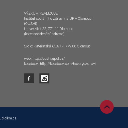
VÝZKUM REALIZUJE
Institut sociálního zdraví na UP v Olomouci
(OUSHI)
Univerzitní 22, 771 11 Olomouc
(korespondenční adresa)
Sídlo: Kateřinská 653/17, 779 00 Olomouc
web:
http://oushi.upol.cz/
facebook:
http://facebook.com/hovoryozdravi
udiolkm.cz
 s tím souhlasíte.
Souhlasím