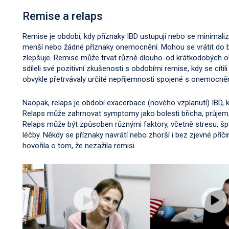
Remise a relaps
Remise je období, kdy příznaky IBD ustupují nebo se minimaliz
menší nebo žádné příznaky onemocnění. Mohou se vrátit do běžn
zlepšuje. Remise může trvat různě dlouho-od krátkodobých obd
sdíleli své pozitivní zkušenosti s obdobími remise, kdy se cítili
obvykle přetrvávaly určité nepříjemnosti spojené s onemocnění
Naopak, relaps je období exacerbace (nového vzplanutí) IBD, 
Relaps může zahrnovat symptomy jako bolesti břicha, průjem, ún
Relaps může být způsoben různými faktory, včetně stresu, šp
léčby. Někdy se příznaky navrátí nebo zhorší i bez zjevné pří
hovořila o tom, že nezažila remisi.