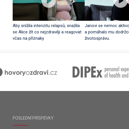
Aby snížila intenzitu relapsů, snažila
Janovi se nemoc aktiv
se Alice žít co nejzdravěji a reagovat
a pomáhalo mu dodržo
včas na příznaky.
životosprávu.
POSLEDNÍ PŘÍSPĚVKY