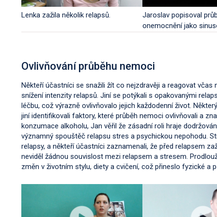
Lenka zažila několik relapsů.
Jaroslav popisoval prů
onemocnění jako sinus
Ovlivňování průběhu nemoci
Někteří účastníci se snažili žít co nejzdravěji a reagovat včas 
snížení intenzity relapsů. Jiní se potýkali s opakovanými rela
léčbu, což výrazně ovlivňovalo jejich každodenní život. Někte
jiní identifikovali faktory, které průběh nemoci ovlivňovali a zn
konzumace alkoholu, Jan věřil že zásadní roli hraje dodržová
významný spouštěč relapsu stres a psychickou nepohodu. Stres
relapsy, a někteří účastníci zaznamenali, že před relapsem zaž
neviděl žádnou souvislost mezi relapsem a stresem. Prodlouž
změn v životním stylu, diety a cvičení, což přineslo fyzické a 