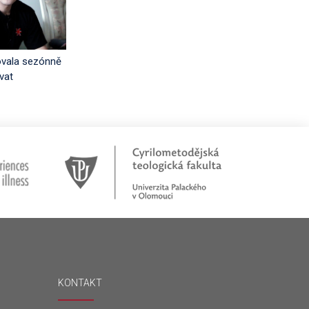
ovala sezónně
vat
KONTAKT