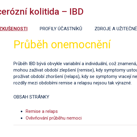
rózní kolitida – IBD
ZKUŠENOSTI
PROFILY ÚČASTNÍKŮ
ZDROJE A UŽITEČN
Průběh onemocnění
Průběh IBD bývá obvykle variabilní a individuální, což znamená
mohou zažívat období zlepšení (remise), kdy symptomy ust
prožívat období zhoršení (relaps), kdy se symptomy vracejí neb
rozdíly mezi obdobími remise a relapsu nejsou tak výrazné.
OBSAH STRÁNKY
Remise a relaps
Ovlivňování průběhu nemoci