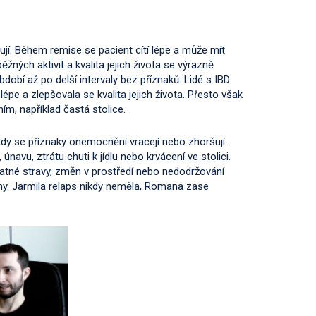
ují. Během remise se pacient cítí lépe a může mít
ých aktivit a kvalita jejich života se výrazně
obí až po delší intervaly bez příznaků. Lidé s IBD
 lépe a zlepšovala se kvalita jejich života. Přesto však
m, například častá stolice.
kdy se příznaky onemocnění vracejí nebo zhoršují.
avu, ztrátu chuti k jídlu nebo krvácení ve stolici.
atné stravy, změn v prostředí nebo nedodržování
činy. Jarmila relaps nikdy neměla, Romana zase