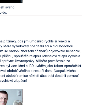
běh svého
oidu.
na příznaky, což jim umožnilo rychlejší reakci a
psy, které vyžadovaly hospitalizaci a dlouhodobou
rým se období zhoršení příznaků objevovalo nenadále,
ali příčinu, spouštěč relapsu. Michalovi relaps vyvolala
ní správné životosprávy. Alžběta považovala za
 byl více lidmi s IBD uváděn jako faktor spouštějící
ívali období většího stresu či tlaku. Naopak Michal
ení období remise někteří účastníci dosáhli pomocí
psychické zlepšení.