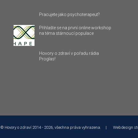
Pracujete jako psychoterapeut?
Přihlašte se na první online workshop
na téma stárnoucí populace
Hovory o zdraví v pořadu rádia
Proglas!
 © Hovory o zdraví 2014 - 2026, všechna práva vyhrazena. | Webdesign
st
 služeb a analýze návštěvnosti soubory cookie. Používáním tohoto webu