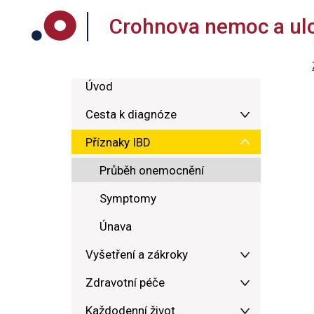
Crohnova nemoc a ulce
Úvod
Cesta k diagnóze
Příznaky IBD
Průběh onemocnění
Symptomy
Únava
Vyšetření a zákroky
Zdravotní péče
Každodenní život