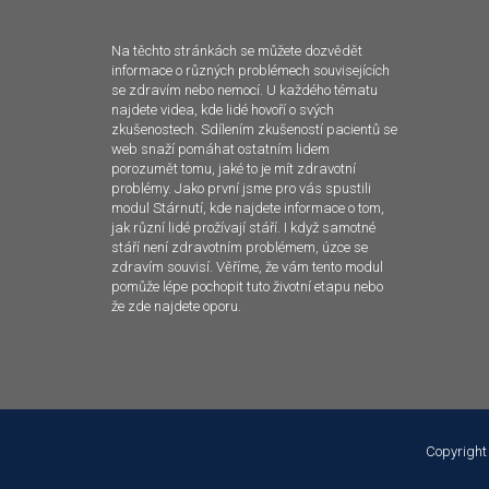
Na těchto stránkách se můžete dozvědět
informace o různých problémech souvisejících
se zdravím nebo nemocí. U každého tématu
najdete videa, kde lidé hovoří o svých
zkušenostech. Sdílením zkušeností pacientů se
web snaží pomáhat ostatním lidem
porozumět tomu, jaké to je mít zdravotní
problémy. Jako první jsme pro vás spustili
modul Stárnutí, kde najdete informace o tom,
jak různí lidé prožívají stáří. I když samotné
stáří není zdravotním problémem, úzce se
zdravím souvisí. Věříme, že vám tento modul
pomůže lépe pochopit tuto životní etapu nebo
že zde najdete oporu.
Copyright
Tento web používá k poskytování