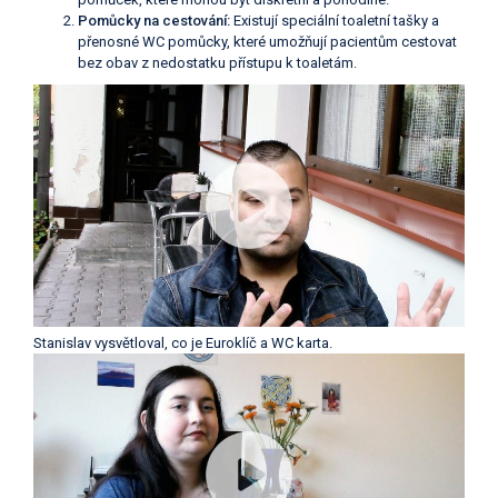
Pomůcky na cestování:
Existují speciální toaletní tašky a
přenosné WC pomůcky, které umožňují pacientům cestovat
bez obav z nedostatku přístupu k toaletám.
Stanislav vysvětloval, co je Euroklíč a WC karta.