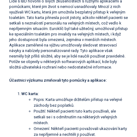
Lidé s IBD hovořili o svých zkušenostech s různými aplikacemi a
pomůckami, které jim život s nemocí usnadňovaly. Mnozí z nich
využívali WC kartu, která jim umožnila bezplatný přístup k veřejným
toaletám. Tato karta přinesla pocit jistoty, ačkoliv někteří pacienti se
setkali s neznalostí personálu na veřejných místech, což vedlo k
nepříjemným situacím. Euroklíč byl také užitečný, umožňoval přístup
ke speciálním toaletám pro invalidy na veřejných místech, i když
jeho dostupnost byla omezená, zejména v menších městech.
Aplikace zaměřené na výživu umožňovaly sledovat stravovací
návyky a nabízely personalizované rady. Tyto aplikace však
nesměly být příliš složité, aby se je lidé naučili používat pravidelně.
Potíže se objevily u některých softwarových aplikací, kde byly
složitá uživatelská rozhraní nebo nedostatečné informace.
Účastnici výzkumu zmiňovali tyto pomůcky a aplikace:
WC karta:
Popis: Karta umožňuje držitelům přístup na veřejné
záchody bez poplatků.
Použití: Někteří pacienti tuto kartu používali, ale
setkali se i s odmítnutím na některých veřejných
místech.
Omezení: Někteří pacienti považovali ukazování karty
za nepříjemné a nechtěli ji používat.