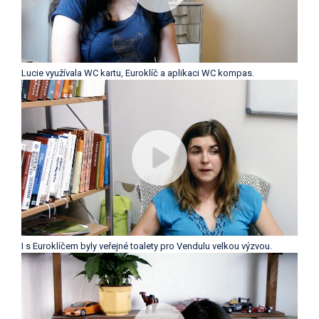
Lucie využívala WC kartu, Euroklíč a aplikaci WC kompas.
I s Euroklíčem byly veřejné toalety pro Vendulu velkou výzvou.