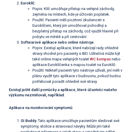
Euroklíč:
Popis: Klíč umožňuje přístup na veřejné záchody,
zejména na místech, kde je účtován poplatek.
Použití: Pacienti měli pozitivní zkušenosti s
Euroklíčem, který jim umožňoval pohodlný a
bezplatný přístup na záchody, což využili hlavně při
pobytu ve městě a při cestování.
Softwarové aplikace nebo online nástroje:
Popis: Existují aplikace, které nabízejí rady ohledně
stravy vhodné pro pacienty s IBD. Užitečná může být
také online mapa veřejných toalet
WC kompas
nebo
aplikace Euroklíčenka s mapou toalet na Euroklíč.
Použití: Někteří pacienti tyto nástroje užívali, jiní měli v
plánu využít tyto aplikace v budoucnu, pokud budou
potřebovat poradit ohledně své stravy.
Existují ještě další pomůcky a aplikace, které účastníci našeho
výzkumu nezmiňovali, například:
Aplikace na monitorování symptomů:
GI Buddy:
Tato aplikace umožňuje pacientům sledovat své
symptomy, stolice a stravovací návyky. Může jim také
poskytnout informace o jejich stavu a umožnit jim sdílet