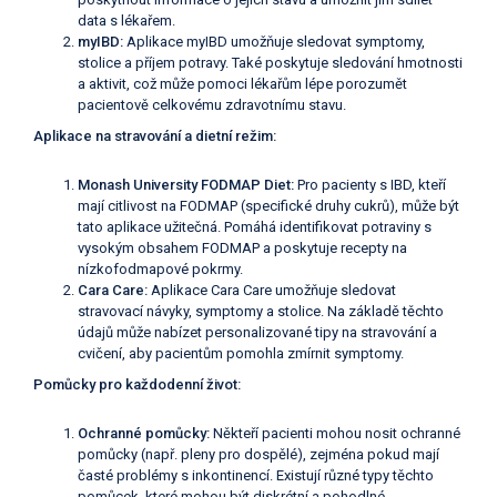
data s lékařem.
myIBD:
Aplikace myIBD umožňuje sledovat symptomy,
stolice a příjem potravy. Také poskytuje sledování hmotnosti
a aktivit, což může pomoci lékařům lépe porozumět
pacientově celkovému zdravotnímu stavu.
Aplikace na stravování a dietní režim:
Monash University FODMAP Diet:
Pro pacienty s IBD, kteří
mají citlivost na FODMAP (specifické druhy cukrů), může být
tato aplikace užitečná. Pomáhá identifikovat potraviny s
vysokým obsahem FODMAP a poskytuje recepty na
nízkofodmapové pokrmy.
Cara Care:
Aplikace Cara Care umožňuje sledovat
stravovací návyky, symptomy a stolice. Na základě těchto
údajů může nabízet personalizované tipy na stravování a
cvičení, aby pacientům pomohla zmírnit symptomy.
Pomůcky pro každodenní život:
Ochranné pomůcky:
Někteří pacienti mohou nosit ochranné
pomůcky (např. pleny pro dospělé), zejména pokud mají
časté problémy s inkontinencí. Existují různé typy těchto
pomůcek, které mohou být diskrétní a pohodlné.