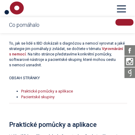
Crohnova nemoc a ulcerózní kolitida – IBD
Co pomáhalo
To, jak se lidé s IBD dokázali s diagnózou a nemocí vyrovnat a jaké
strategie jim pomáhaly ji zvládat, se dočtete v tématu
Vyrovnávání
s nemocí.
Na této stránce představíme konkrétní pomůcky,
softwarové nástroje a pacientské skupiny, které mohou cestu
s nemocí usnadnit.
OBSAH STRÁNKY
Praktické pomůcky a aplikace
Pacientské skupiny
Praktické pomůcky a aplikace