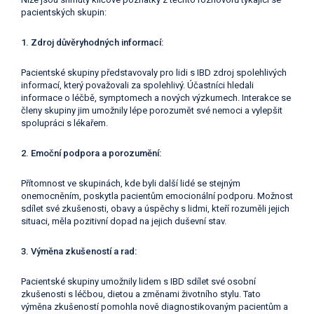
pacientských skupin:
1. Zdroj důvěryhodných informací:
Pacientské skupiny představovaly pro lidi s IBD zdroj spolehlivých
informací, který považovali za spolehlivý. Účastníci hledali
informace o léčbě, symptomech a nových výzkumech. Interakce se
členy skupiny jim umožnily lépe porozumět své nemoci a vylepšit
spolupráci s lékařem.
2. Emoční podpora a porozumění:
Přítomnost ve skupinách, kde byli další lidé se stejným
onemocněním, poskytla pacientům emocionální podporu. Možnost
sdílet své zkušenosti, obavy a úspěchy s lidmi, kteří rozuměli jejich
situaci, měla pozitivní dopad na jejich duševní stav.
3. Výměna zkušeností a rad:
Pacientské skupiny umožnily lidem s IBD sdílet své osobní
zkušenosti s léčbou, dietou a změnami životního stylu. Tato
výměna zkušeností pomohla nově diagnostikovaným pacientům a