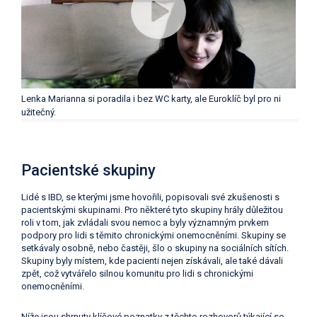
Lenka Marianna si poradila i bez WC karty, ale Euroklíč byl pro ni
užitečný.
Pacientské skupiny
Lidé s IBD, se kterými jsme hovořili, popisovali své zkušenosti s
pacientskými skupinami. Pro některé tyto skupiny hrály důležitou
roli v tom, jak zvládali svou nemoc a byly významným prvkem
podpory pro lidi s těmito chronickými onemocněními. Skupiny se
setkávaly osobně, nebo častěji, šlo o skupiny na sociálních sítích.
Skupiny byly místem, kde pacienti nejen získávali, ale také dávali
zpět, což vytvářelo silnou komunitu pro lidi s chronickými
onemocněními.
Níže jsou shrnuty klíčové poznatky z těchto rozhovorů týkající se