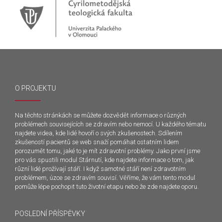
O PROJEKTU
Na těchto stránkách se můžete dozvědět informace o různých
problémech souvisejících se zdravím nebo nemocí. U každého tématu
najdete videa, kde lidé hovoří o svých zkušenostech. Sdílením
zkušeností pacientů se web snaží pomáhat ostatním lidem
porozumět tomu, jaké to je mít zdravotní problémy. Jako první jsme
pro vás spustili modul Stárnutí, kde najdete informace o tom, jak
různí lidé prožívají stáří. I když samotné stáří není zdravotním
problémem, úzce se zdravím souvisí. Věříme, že vám tento modul
pomůže lépe pochopit tuto životní etapu nebo že zde najdete oporu.
POSLEDNÍ PŘÍSPĚVKY