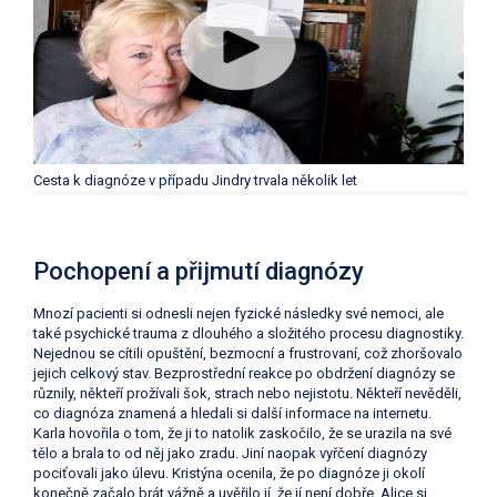
Cesta k diagnóze v případu Jindry trvala několik let
Pochopení a přijmutí diagnózy
Mnozí pacienti si odnesli nejen fyzické následky své nemoci, ale
také psychické trauma z dlouhého a složitého procesu diagnostiky.
Nejednou se cítili opuštění, bezmocní a frustrovaní, což zhoršovalo
jejich celkový stav. Bezprostřední reakce po obdržení diagnózy se
různily, někteří prožívali šok, strach nebo nejistotu. Někteří nevěděli,
co diagnóza znamená a hledali si další informace na internetu.
Karla hovořila o tom, že ji to natolik zaskočilo, že se urazila na své
tělo a brala to od něj jako zradu. Jiní naopak vyřčení diagnózy
pociťovali jako úlevu. Kristýna ocenila, že po diagnóze ji okolí
konečně začalo brát vážně a uvěřilo jí, že jí není dobře. Alice si