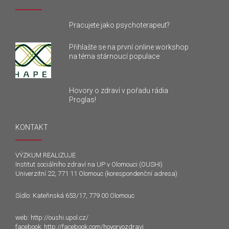
Pracujete jako psychoterapeut?
Přihlašte se na první online workshop
na téma stárnoucí populace
Hovory o zdraví v pořadu rádia
Proglas!
KONTAKT
VÝZKUM REALIZUJE
Institut sociálního zdraví na UP v Olomouci (OUSHI)
Univerzitní 22, 771 11 Olomouc (korespondenční adresa)
Sídlo: Kateřinská 653/17, 779 00 Olomouc
web:
http://oushi.upol.cz/
facebook:
http://facebook.com/hovoryozdravi