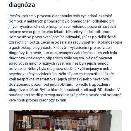
diagnóza
Prvním krokem v procesu diagnostiky bylo vyhledání lékařské
pomoci. V některých případech bylo onemocnění odhaleno při
jiných vyšetřeních nebo hospitalizaci, většinou pacienti navštívili
nejprve svého praktického lékaře. Někteří vyhledali odbornou
pomoc už po pozorování prvních příznaků, jiní až po delší době
zdravotních potíží. Lékař je odeslal na řadu vyšetření. Kolonoskopie
a gastroskopie byly často klíčovými vyšetřeními pro potvrzení
diagnózy. Nicméně, i po opakovaných vyšetřeních a testech byla
diagnóza v některých případech stále nejistá. Někteří pacienti
absolvovali mnoho různých vyšetření, než byla jejich nemoc
potvrzena. Někdy byla diagnóza obtížná kvůli nejasným nebo
nejednoznačným výsledkům. Někteří pacienti narazili na lékaře,
kteří nesprávně interpretovali jejich příznaky nebo nevěnovali
dostatečnou pozornost jejich obtížím. To vedlo k zpoždění v
diagnóze a léčbě. Byli to hlavně ti pacienti, kteří mají IBD dlouho. V
současnosti se díky rozvoji medicínské péče a povědomí odborné
veřejnosti proces diagnózy zkrátil.