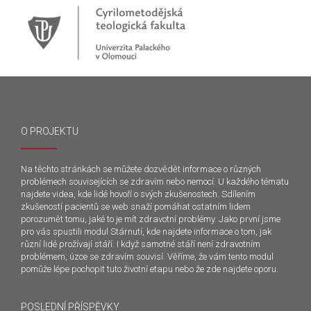
O PROJEKTU
Na těchto stránkách se můžete dozvědět informace o různých
problémech souvisejících se zdravím nebo nemocí. U každého tématu
najdete videa, kde lidé hovoří o svých zkušenostech. Sdílením
zkušeností pacientů se web snaží pomáhat ostatním lidem
porozumět tomu, jaké to je mít zdravotní problémy. Jako první jsme
pro vás spustili modul Stárnutí, kde najdete informace o tom, jak
různí lidé prožívají stáří. I když samotné stáří není zdravotním
problémem, úzce se zdravím souvisí. Věříme, že vám tento modul
pomůže lépe pochopit tuto životní etapu nebo že zde najdete oporu.
POSLEDNÍ PŘÍSPĚVKY