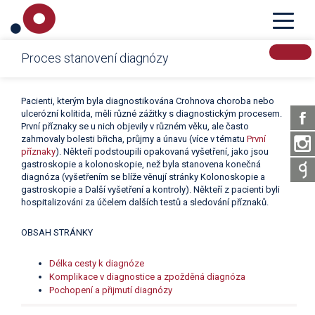
Crohnova nemoc a ulcerózní kolitida – IBD
Proces stanovení diagnózy
Pacienti, kterým byla diagnostikována Crohnova choroba nebo
ulcerózní kolitida, měli různé zážitky s diagnostickým procesem.
První příznaky se u nich objevily v různém věku, ale často
zahrnovaly bolesti břicha, průjmy a únavu (více v tématu
První
příznaky
). Někteří podstoupili opakovaná vyšetření, jako jsou
gastroskopie a kolonoskopie, než byla stanovena konečná
diagnóza (vyšetřením se blíže věnují stránky Kolonoskopie a
gastroskopie a Další vyšetření a kontroly). Někteří z pacienti byli
hospitalizováni za účelem dalších testů a sledování příznaků.
OBSAH STRÁNKY
Délka cesty k diagnóze
Komplikace v diagnostice a zpožděná diagnóza
Pochopení a přijmutí diagnózy