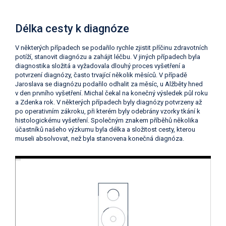
Délka cesty k diagnóze
V některých případech se podařilo rychle zjistit příčinu zdravotních
potíží, stanovit diagnózu a zahájit léčbu. V jiných případech byla
diagnostika složitá a vyžadovala dlouhý proces vyšetření a
potvrzení diagnózy, často trvající několik měsíců. V případě
Jaroslava se diagnózu podařilo odhalit za měsíc, u Alžběty hned
v den prvního vyšetření. Michal čekal na konečný výsledek půl roku
a Zdenka rok. V některých případech byly diagnózy potvrzeny až
po operativním zákroku, při kterém byly odebrány vzorky tkání k
histologickému vyšetření. Společným znakem příběhů několika
účastníků našeho výzkumu byla délka a složitost cesty, kterou
museli absolvovat, než byla stanovena konečná diagnóza.