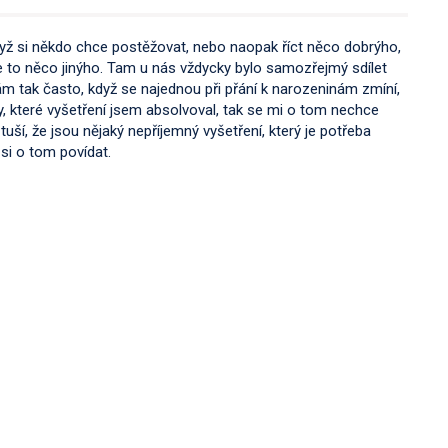
dyž si někdo chce postěžovat, nebo naopak říct něco dobrýho,
e to něco jinýho. Tam u nás vždycky bylo samozřejmý sdílet
dám tak často, když se najednou při přání k narozeninám zmíní,
éky, které vyšetření jsem absolvoval, tak se mi o tom nechce
tuší, že jsou nějaký nepříjemný vyšetření, který je potřeba
 si o tom povídat.