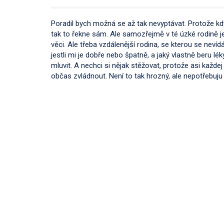
Poradil bych možná se až tak nevyptávat. Protože k
tak to řekne sám. Ale samozřejmě v té úzké rodině j
věci. Ale třeba vzdálenější rodina, se kterou se neví
jestli mi je dobře nebo špatně, a jaký vlastně beru l
mluvit. A nechci si nějak stěžovat, protože asi každej 
občas zvládnout. Není to tak hrozný, ale nepotřebuju