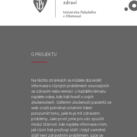
O PROJEKTU
Na těchto stránkách se můžete dozvědět
informace o různých problémech souvisejících
se zdravím nebo nemocí. U každého tématu
najdete videa, kde lidé hovoří o svých
zkušenostech. Sdílením zkušeností pacientů se
web snaží pomáhat ostatním lidem
porozumět tomu, jaké to je mít zdravotní
problémy. Jako první jsme pro vás spustili
modul Stárnutí, kde najdete informace o tom,
jak různí lidé prožívají stáří. I když samotné
stáří není zdravotním problémem, úzce se