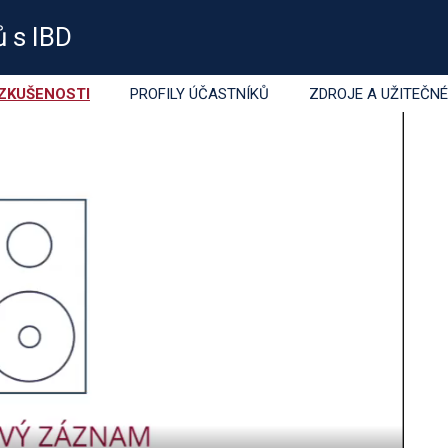
rózní kolitida – IBD
ů s IBD
ZKUŠENOSTI
PROFILY ÚČASTNÍKŮ
ZDROJE A UŽITEČN