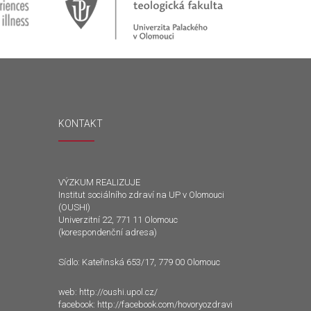
KONTAKT
VÝZKUM REALIZUJE
Institut sociálního zdraví na UP v Olomouci
(OUSHI)
Univerzitní 22, 771 11 Olomouc
(korespondenční adresa)
Sídlo: Kateřinská 653/17, 779 00 Olomouc
web:
http://oushi.upol.cz/
facebook:
http://facebook.com/hovoryozdravi