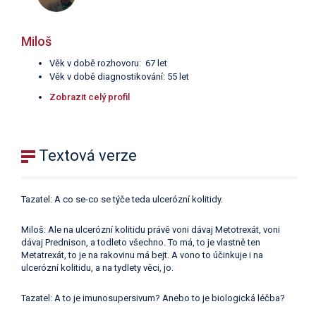
Miloš
Věk v době rozhovoru: 67 let
Věk v době diagnostikování: 55 let
Zobrazit celý profil
Textová verze
Tazatel: A co se-co se týče teda ulcerózní kolitidy.
Miloš: Ale na ulcerózní kolitidu právě voni dávaj Metotrexát, voni
dávaj Prednison, a todleto všechno. To má, to je vlastně ten
Metatrexát, to je na rakovinu má bejt. A vono to účinkuje i na
ulcerózní kolitidu, a na tydlety věci, jo.
Tazatel: A to je imunosupersivum? Anebo to je biologická léčba?