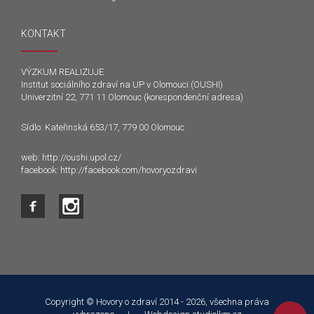
KONTAKT
VÝZKUM REALIZUJE
Institut sociálního zdraví na UP v Olomouci (OUSHI)
Univerzitní 22, 771 11 Olomouc (korespondenční adresa)
Sídlo: Kateřinská 653/17, 779 00 Olomouc
web:
http://oushi.upol.cz/
facebook:
http://facebook.com/hovoryozdravi
Tento web používá k poskytování služeb a analýze
návštěvnosti soubory cookie. Používáním tohoto webu s tím
souhlasíte.
Copyright © Hovory o zdraví 2014 - 2026, všechna práva