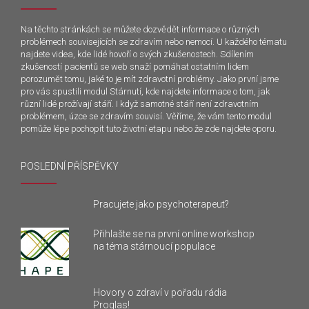
Na těchto stránkách se můžete dozvědět informace o různých
problémech souvisejících se zdravím nebo nemocí. U každého tématu
najdete videa, kde lidé hovoří o svých zkušenostech. Sdílením
zkušeností pacientů se web snaží pomáhat ostatním lidem
porozumět tomu, jaké to je mít zdravotní problémy. Jako první jsme
pro vás spustili modul Stárnutí, kde najdete informace o tom, jak
různí lidé prožívají stáří. I když samotné stáří není zdravotním
problémem, úzce se zdravím souvisí. Věříme, že vám tento modul
pomůže lépe pochopit tuto životní etapu nebo že zde najdete oporu.
POSLEDNÍ PŘÍSPĚVKY
Pracujete jako psychoterapeut?
Přihlašte se na první online workshop
na téma stárnoucí populace
Hovory o zdraví v pořadu rádia
Proglas!