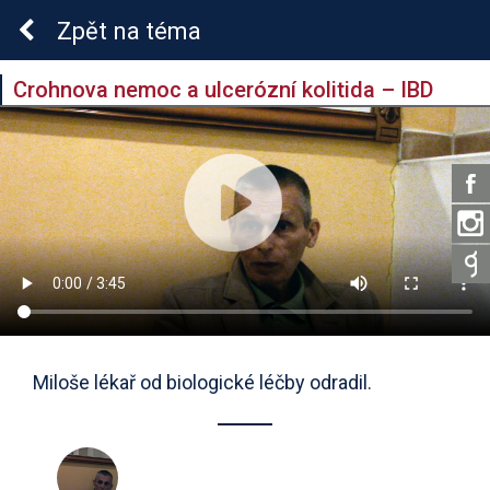
Zpět
na téma
Crohnova nemoc a ulcerózní kolitida – IBD
Miloše lékař od biologické léčby odradil.