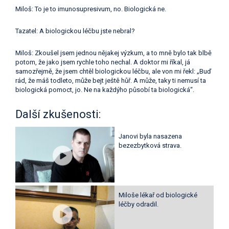
Miloš: To je to imunosupresivum, no. Biologická ne.
Tazatel: A biologickou léčbu jste nebral?
Miloš: Zkoušel jsem jednou nějakej výzkum, a to mně bylo tak blbě
potom, že jako jsem rychle toho nechal. A doktor mi říkal, já
samozřejmě, že jsem chtěl biologickou léčbu, ale von mi řekl: „Buď
rád, že máš todleto, může bejt ještě hůř. A může, taky ti nemusí ta
biologická pomoct, jo. Ne na každýho působí ta biologická“.
Další zkušenosti:
Janovi byla nasazena
bezezbytková strava.
Miloše lékař od biologické
léčby odradil.