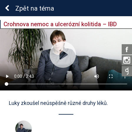
Zpět
na téma
Crohnova nemoc a ulcerózní kolitida – IBD
Luky zkoušel neúspěšně různé druhy léků.