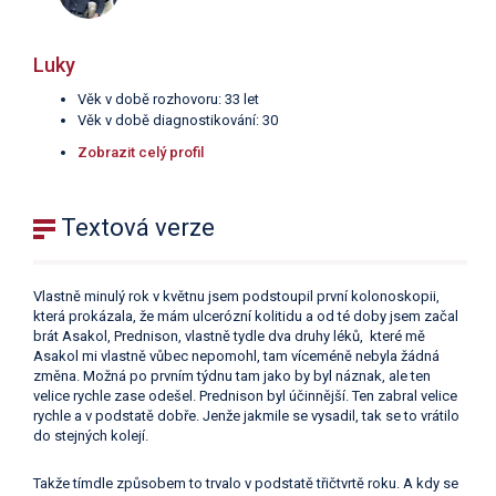
Luky
Věk v době rozhovoru: 33 let
Věk v době diagnostikování: 30
Zobrazit celý profil
Textová verze
Vlastně minulý rok v květnu jsem podstoupil první kolonoskopii,
která prokázala, že mám ulcerózní kolitidu a od té doby jsem začal
brát Asakol, Prednison, vlastně tydle dva druhy léků, které mě
Asakol mi vlastně vůbec nepomohl, tam víceméně nebyla žádná
změna. Možná po prvním týdnu tam jako by byl náznak, ale ten
velice rychle zase odešel. Prednison byl účinnější. Ten zabral velice
rychle a v podstatě dobře. Jenže jakmile se vysadil, tak se to vrátilo
do stejných kolejí.
Takže tímdle způsobem to trvalo v podstatě třičtvrtě roku. A kdy se