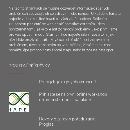
Na těchto stránkách se můžete dozvědět informace o různých
problémech souvisejících se zdravím nebo nemocí. U každého tématu
najdete videa, kde lidé hovoří o svých zkušenostech. Sdílením
zkušeností pacientů se web snaží pomáhat ostatním lidem
porozumět tomu, jaké to je mít zdravotní problémy. Jako první jsme
pro vás spustili modul Stárnutí, kde najdete informace o tom, jak
různí lidé prožívají stáří. I když samotné stáří není zdravotním
problémem, úzce se zdravím souvisí. Věříme, že vám tento modul
pomůže lépe pochopit tuto životní etapu nebo že zde najdete oporu.
POSLEDNÍ PŘÍSPĚVKY
Pracujete jako psychoterapeut?
Přihlašte se na první online workshop
na téma stárnoucí populace
Hovory o zdraví v pořadu rádia
Proglas!