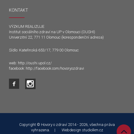
KONTAKT
VÝZKUM REALIZUJE
Institut sociálního zdraví na UP v Olomouci (OUSHI)
Univerzitní 22, 771 11 Olomouc (korespondenční adresa)
Sídlo: Kateřinská 653/17, 779 00 Olomouc
web:
http://oushi.upol.cz/
facebook:
http://facebook.com/hovoryozdravi
Tento web používá k poskytování služeb a analýze
návštěvnosti soubory cookie. Používáním tohoto webu s tím
souhlasíte.
Copyright © Hovory o zdraví 2014 - 2026, všechna práva
vyhrazena. | Webdesign
studiolkm.cz
Souhlasím