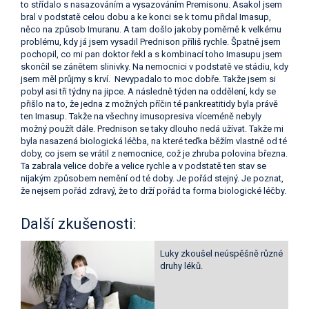
to střídalo s nasazováním a vysazováním Premisonu. Asakol jsem
bral v podstatě celou dobu a ke konci se k tomu přidal Imasup,
něco na způsob Imuranu. A tam došlo jakoby poměrně k velkému
problému, kdy já jsem vysadil Prednison příliš rychle. Špatně jsem
pochopil, co mi pan doktor řekl a s kombinací toho Imasupu jsem
skončil se zánětem slinivky. Na nemocnici v podstatě ve stádiu, kdy
jsem měl průjmy s krví. Nevypadalo to moc dobře. Takže jsem si
pobyl asi tři týdny na jipce. A následně týden na oddělení, kdy se
přišlo na to, že jedna z možných příčin té pankreatitidy byla právě
ten Imasup. Takže na všechny imusopresiva víceméně nebyly
možný použít dále. Prednison se taky dlouho nedá užívat. Takže mi
byla nasazená biologická léčba, na které teďka běžím vlastně od té
doby, co jsem se vrátil z nemocnice, což je zhruba polovina března.
Ta zabrala velice dobře a velice rychle a v podstatě ten stav se
nijakým způsobem nemění od té doby. Je pořád stejný. Je poznat,
že nejsem pořád zdravý, že to drží pořád ta forma biologické léčby.
Další zkušenosti:
Luky zkoušel neúspěšně různé
druhy léků.