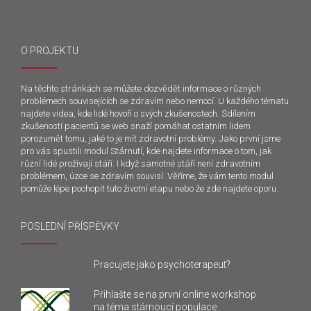
O PROJEKTU
Na těchto stránkách se můžete dozvědět informace o různých
problémech souvisejících se zdravím nebo nemocí. U každého tématu
najdete videa, kde lidé hovoří o svých zkušenostech. Sdílením
zkušeností pacientů se web snaží pomáhat ostatním lidem
porozumět tomu, jaké to je mít zdravotní problémy. Jako první jsme
pro vás spustili modul Stárnutí, kde najdete informace o tom, jak
různí lidé prožívají stáří. I když samotné stáří není zdravotním
problémem, úzce se zdravím souvisí. Věříme, že vám tento modul
pomůže lépe pochopit tuto životní etapu nebo že zde najdete oporu.
POSLEDNÍ PŘÍSPĚVKY
Pracujete jako psychoterapeut?
Přihlašte se na první online workshop
na téma stárnoucí populace