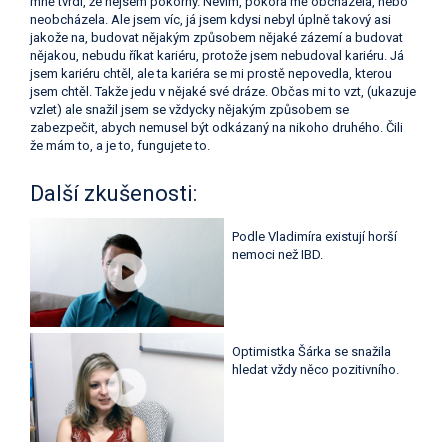
mně tvrdí, že nejsem pokorný. Nevím, pokora mě obcházela, nebo
neobcházela. Ale jsem víc, já jsem kdysi nebyl úplně takový asi
jakože na, budovat nějakým způsobem nějaké zázemí a budovat
nějakou, nebudu říkat kariéru, protože jsem nebudoval kariéru. Já
jsem kariéru chtěl, ale ta kariéra se mi prostě nepovedla, kterou
jsem chtěl. Takže jedu v nějaké své dráze. Občas mi to vzt, (ukazuje
vzlet) ale snažil jsem se vždycky nějakým způsobem se
zabezpečit, abych nemusel být odkázaný na nikoho druhého. Čili
že mám to, a je to, fungujete to.
Další zkušenosti:
Podle Vladimíra existují horší
nemoci než IBD.
Optimistka Šárka se snažila
hledat vždy něco pozitivního.