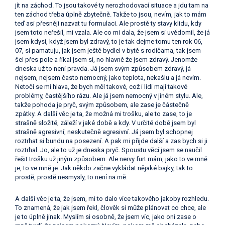
jít na záchod. To jsou takové ty nerozhodovací situace a jdu tam na
ten záchod třeba úplně zbytečně. Takže to jsou, nevím, jak to mám
teď asi přesněji nazvat tu formulaci. Ale prostě ty stavy klidu, kdy
jsem toto neřešil, mi vzala. Ale co mi dala, že jsem si uvědomil, že já
jsem kdysi, když jsem byl zdravý, to je tak dejme tomu ten rok 06,
07, si pamatuju, jak jsem ještě bydlel v bytě s rodičama, tak jsem
šel přes pole a říkal jsem si, no hlavně že jsem zdravý. Jenomže
dneska už to není pravda. Já jsem svým způsobem zdravý, já
nejsem, nejsem často nemocný, jako teplota, nekašlu a já nevím.
Netočí se mi hlava, že bych měl takové, což i lidi mají takové
problémy, častějšího rázu. Ale já jsem nemocný v jiném stylu. Ale,
takže pohoda je pryč, svým způsobem, ale zase je částečně
zpátky. A další věc je ta, že možná mi trošku, ale to zase, to je
strašně složité, záleží v jaké době a kdy. V určité době jsem byl
strašně agresivní, neskutečně agresivní. Já jsem byl schopnej
roztrhat si bundu na posezení. A pak mi přijde další a zas bych si ji
roztrhal. Jo, ale to už je dneska pryč. Spoustu věcí jsem se naučil
řešit trošku už jiným způsobem. Ale nervy furt mám, jako to ve mně
je, to ve mně je. Jak někdo začne vykládat nějaké bajky, tak to
prostě, prostě nesmysly, to není na mě.
A další věc je ta, že jsem, mi to dalo více takového jakoby rozhledu.
To znamená, že jak jsem řekl, člověk si může plánovat co chce, ale
je to úplně jinak. Myslím si osobně, že jsem víc, jako oni zase o