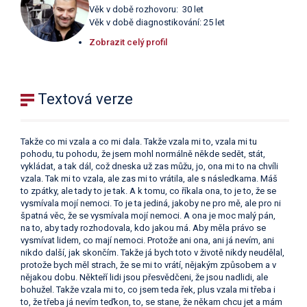
Věk v době rozhovoru: 30 let
Věk v době diagnostikování: 25 let
Zobrazit celý profil
Textová verze
Takže co mi vzala a co mi dala. Takže vzala mi to, vzala mi tu
pohodu, tu pohodu, že jsem mohl normálně někde sedět, stát,
vykládat, a tak dál, což dneska už zas můžu, jo, ona mi to na chvíli
vzala. Tak mi to vzala, ale zas mi to vrátila, ale s následkama. Máš
to zpátky, ale tady to je tak. A k tomu, co říkala ona, to je to, že se
vysmívala mojí nemoci. To je ta jediná, jakoby ne pro mě, ale pro ni
špatná věc, že se vysmívala mojí nemoci. A ona je moc malý pán,
na to, aby tady rozhodovala, kdo jakou má. Aby měla právo se
vysmívat lidem, co mají nemoci. Protože ani ona, ani já nevím, ani
nikdo další, jak skončím. Takže já bych toto v životě nikdy neudělal,
protože bych měl strach, že se mi to vrátí, nějakým způsobem a v
nějakou dobu. Někteří lidi jsou přesvědčeni, že jsou nadlidi, ale
bohužel. Takže vzala mi to, co jsem teda řek, plus vzala mi třeba i
to, že třeba já nevím teďkon, to, se stane, že někam chcu jet a mám