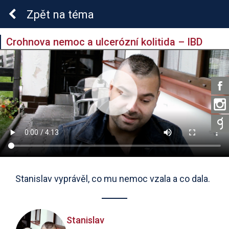
Zpět
na téma
Crohnova nemoc a ulcerózní kolitida – IBD
Stanislav vyprávěl, co mu nemoc vzala a co dala.
Stanislav