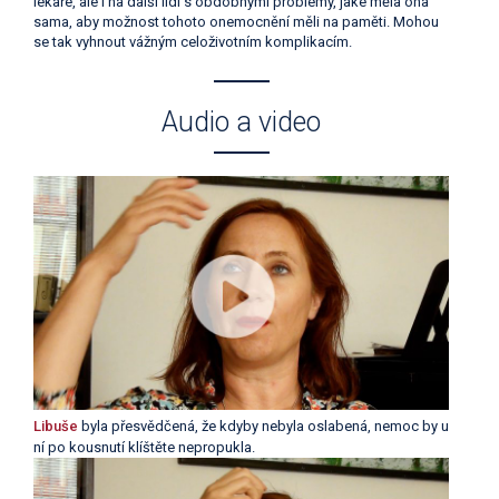
lékaře, ale i na další lidi s obdobnými problémy, jaké měla ona
sama, aby možnost tohoto onemocnění měli na paměti. Mohou
se tak vyhnout vážným celoživotním komplikacím.
Audio a video
Libuše
byla přesvědčená, že kdyby nebyla oslabená, nemoc by u
ní po kousnutí klíštěte nepropukla.