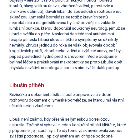
objevily v létě 2015 (šlo o pocit „měkkých nohou“, bolesti
kloubů, hlavy, velikou únavu, zhoršené vidění, parestezie a
chvilkové ochrnutí), dávali lékaři do souvislosti s roztroušenou
sklerózou. Lymeská borrelióza se totiž z krevních testů
neprokázala a diagnostikována byla až později na základě
lumbální punkce, kterou doporučil soukromý neurolog, jemuž se
Libuše svěřila do péče. Následná šestitýdenní antibiotická
terapie přinesla Libuši úlevu a některé symptomy se už nikdy
nevrátily. Zhruba jednou do roka se však objevovala období
kognitivních potíží, zhoršeného vidění a zvýšené únavy, což byl i
případ posledních týdnů před rozhovorem. Vedle podpůrné
bylinné léčby a praktikování makrobiotiky se proto Libuše opět
chystala navštívit neurologa a spolu s ním zvážit další postup.
Libušin příběh
Režisérka a dokumentaristka Libuše připravovala v době
rozhovoru dokument o lymeské borrelióze, se kterou má vlastní
několikaletou zkušenost.
Libuši není známo, kdy přesně se lymeskou borreliózou
nakazila. Zpětně si vybavuje jedno konkrétní přisátí klíštěte, které
jí připomněl její starší syn. Tehdy tomu však nevěnovala žádnou
zvláštní pozornost. Typický erythém ani chřipce podobné