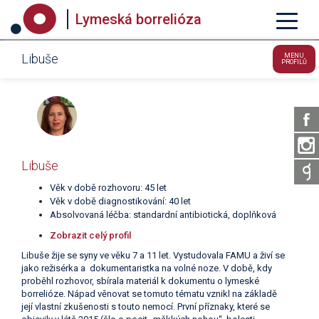
Lymeská borrelióza
Libuše
MENU
PROFILŮ
Libuše
Věk v době rozhovoru: 45 let
Věk v době diagnostikování: 40 let
Absolvovaná léčba: standardní antibiotická, doplňková
Zobrazit celý profil
Libuše žije se syny ve věku 7 a 11 let. Vystudovala FAMU a živí se
jako režisérka a dokumentaristka na volné noze. V době, kdy
proběhl rozhovor, sbírala materiál k dokumentu o lymeské
borrelióze. Nápad věnovat se tomuto tématu vznikl na základě
její vlastní zkušenosti s touto nemocí. První příznaky, které se