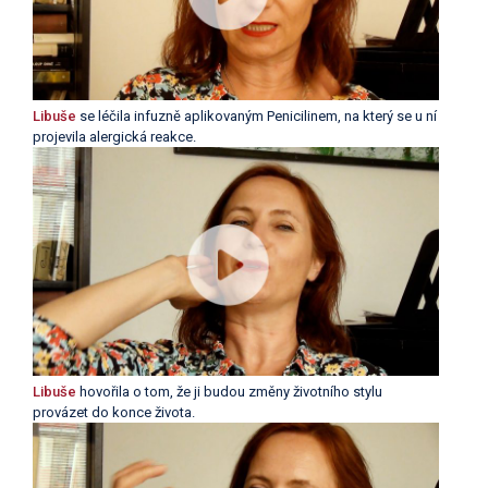
Libuše
se léčila infuzně aplikovaným Penicilinem, na který se u ní
projevila alergická reakce.
Libuše
hovořila o tom, že ji budou změny životního stylu
provázet do konce života.