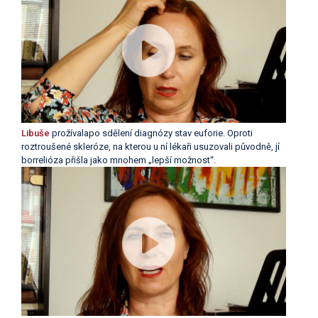
Libuše
prožívalapo sdělení diagnózy stav euforie. Oproti
roztroušené skleróze, na kterou u ní lékaři usuzovali původně, jí
borrelióza přišla jako mnohem „lepší možnost“.