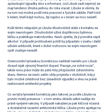
způsobující výpadky slov a informací, což Libuši vadí nejvíce) se
mají tendenci zhruba jednou do roka vracet. Libuše si všimla, že
na tom má možná podíl míra pracovní a fyzické zátěže. Patří totiž
k lidem, kteří když mohou, žijí naplno a v ničem se moc nešetří.
Kvůli těmto relapsům je Libuše dlouhodobě stále v kontaktu se
svým neurologem. Dlouhodobě užívá doplňkovou bylinnou
léčbu a praktikuje makrobiotiku. Navíc zjistila, že jí pomáhá nepít
alkohol. V případě prohloubení potíží by připadalo v úvahu i další
užívání antibiotik, které v době rozhovoru se svým neurologem
opět zvažuje nasadit.
Onemocnění lymeskou borreliózou naštěstí nemělo pro Libuši
dosud nijak výrazný finanční dopad. Pracuje „na volné noze“,
takže svou práci může do jisté míry přizpůsobit zdravotnímu
stavu. Nemoc se navíc zatím vždy projevila v obdobích, kdy ji
bylo možné zvládnout bez zásadních výpadků a vlivu na právě
realizované umělecké projekty.
Co se týče lymeské borreliózy jako takové, je podle Libuše na
prvním místě prevence – v tom směru vkládá velké naděje do
právě vyvíjené vakcíny. V případě nakažení je pak klíčová včasná
a dostatečně razantní antibiotická léčba. Libuše proto apeluje na