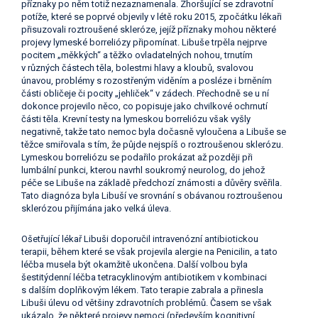
příznaky po něm totiž nezaznamenala. Zhoršující se zdravotní
potíže, které se poprvé objevily v létě roku 2015, zpočátku lékaři
přisuzovali roztroušené skleróze, jejíž příznaky mohou některé
projevy lymeské borreliózy připomínat. Libuše trpěla nejprve
pocitem „měkkých“ a těžko ovladatelných nohou, trnutím
v různých částech těla, bolestmi hlavy a kloubů, svalovou
únavou, problémy s rozostřeným viděním a posléze i brněním
části obličeje či pocity „jehliček“ v zádech. Přechodně se u ní
dokonce projevilo něco, co popisuje jako chvilkové ochrnutí
části těla. Krevní testy na lymeskou borreliózu však vyšly
negativně, takže tato nemoc byla dočasně vyloučena a Libuše se
těžce smiřovala s tím, že půjde nejspíš o roztroušenou sklerózu.
Lymeskou borreliózu se podařilo prokázat až později při
lumbální punkci, kterou navrhl soukromý neurolog, do jehož
péče se Libuše na základě předchozí známosti a důvěry svěřila.
Tato diagnóza byla Libuší ve srovnání s obávanou roztroušenou
sklerózou přijímána jako velká úleva.
Ošetřující lékař Libuši doporučil intravenózní antibiotickou
terapii, během které se však projevila alergie na Penicilin, a tato
léčba musela být okamžitě ukončena. Další volbou byla
šestitýdenní léčba tetracyklinovým antibiotikem v kombinaci
s dalším doplňkovým lékem. Tato terapie zabrala a přinesla
Libuši úlevu od většiny zdravotních problémů. Časem se však
ukázalo, že některé projevy nemoci (především kognitivní,