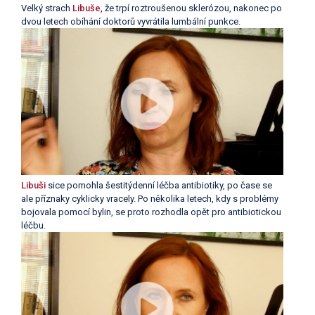
Velký strach
Libuše
, že trpí roztroušenou sklerózou, nakonec po
dvou letech obíhání doktorů vyvrátila lumbální punkce.
Libuši
sice pomohla šestitýdenní léčba antibiotiky, po čase se
ale příznaky cyklicky vracely. Po několika letech, kdy s problémy
bojovala pomocí bylin, se proto rozhodla opět pro antibiotickou
léčbu.