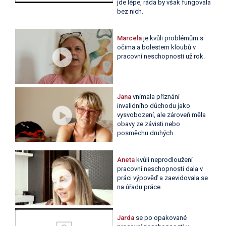
jde lépe, ráda by však fungovala
bez nich.
Marcela
je kvůli problémům s
očima a bolestem kloubů v
pracovní neschopnosti už rok.
Jana
vnímala přiznání
invalidního důchodu jako
vysvobození, ale zároveň měla
obavy ze závisti nebo
posměchu druhých.
Aneta
kvůli neprodloužení
pracovní neschopnosti dala v
práci výpověď a zaevidovala se
na úřadu práce.
Jarda
se po opakované