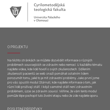
O PROJEKTU
Na těchto stránkách se můžete dozvědět informace o různých
problémech souvisejících se zdravím nebo nemocí. U každého tématu
najdete videa, kde lidé hovoří o svých zkušenostech. Sdílením
zkušeností pacientů se web snaží pomáhat ostatním lidem
porozumět tomu, jaké to je mít zdravotní problémy. Jako první jsme
pro vás spustili modul Stárnutí, kde najdete informace o tom, jak
různí lidé prožívají stáří. I když samotné stáří není zdravotním
problémem, úzce se zdravím souvisí. Věříme, že vám tento modul
pomůže lépe pochopit tuto životní etapu nebo že zde najdete oporu.
POSLEDNÍ PŘÍSPĚVKY