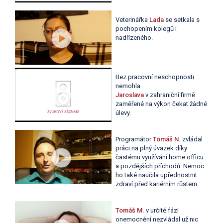
Veterinářka
Lada
se setkala s
pochopením kolegů i
nadřízeného.
Bez pracovní neschopnosti
nemohla
Jaroslava
v zahraniční firmě
zaměřené na výkon čekat žádné
úlevy.
Programátor
Tomáš N.
zvládal
práci na plný úvazek díky
častému využívání home officu
a pozdějších příchodů. Nemoc
ho také naučila upřednostnit
zdraví před kariérním růstem.
Tomáš M.
v určité fázi
onemocnění nezvládal už nic