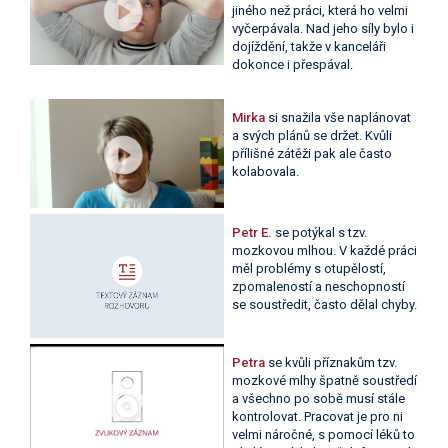
jiného než práci, která ho velmi
vyčerpávala. Nad jeho síly bylo i
dojíždění, takže v kanceláři
dokonce i přespával.
Mirka
si snažila vše naplánovat
a svých plánů se držet. Kvůli
přílišné zátěži pak ale často
kolabovala.
Petr E.
se potýkal s tzv.
mozkovou mlhou. V každé práci
měl problémy s otupělostí,
zpomaleností a neschopností
se soustředit, často dělal chyby.
Petra
se kvůli příznakům tzv.
mozkové mlhy špatně soustředí
a všechno po sobě musí stále
kontrolovat. Pracovat je pro ni
velmi náročné, s pomocí léků to