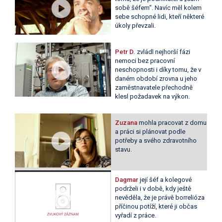
sobě šéfem“. Navíc měl kolem
sebe schopné lidi, kteří některé
úkoly převzali.
Petr D.
zvládl nejhorší fázi
nemoci bez pracovní
neschopnosti i díky tomu, že v
daném období zrovna u jeho
zaměstnavatele přechodně
klesl požadavek na výkon.
Zuzana
mohla pracovat z domu
a práci si plánovat podle
potřeby a svého zdravotního
stavu.
Dagmar
její šéf a kolegové
podrželi i v době, kdy ještě
nevěděla, že je právě borrelióza
příčinou potíží, které ji občas
vyřadí z práce.