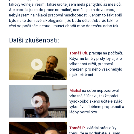
takový volnější režim. Takže určitě jsem měla pár týdnů až měsíců.
Ale chodila jsem do práce normálně, neměla jsem dovolenou,
nebyla jsem na nějaké pracovní neschopnosti. Jenom to fakt spíš
bylo na té domluvě s kolegyněmi, že budu dělat třeba víc takhle
věci od počítače, nebudu muset chodit moc do terénu nebo tak.
Další zkušenosti:
Tomáš Ch.
pracuje na počítači.
Když mu brněly prsty, byla jeho
výkonnost nižší, pracovní
omezení pro něho však nebylo
nijak extrémní.
Michal
na sobě nepozoroval
výraznější únavu, takže práci
vysokoškolského učitele zvládl
vykonávat i během propuknutí a
léčby borreliózy.
Tomáš P.
zvládal práci díky
tomu, že je podnikatel a „sám