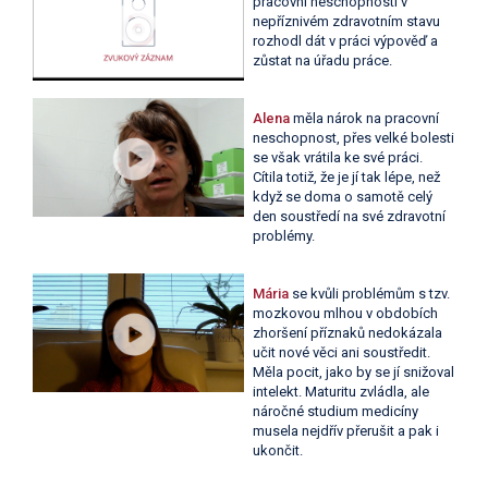
pracovní neschopnosti v
nepříznivém zdravotním stavu
rozhodl dát v práci výpověď a
zůstat na úřadu práce.
Alena
měla nárok na pracovní
neschopnost, přes velké bolesti
se však vrátila ke své práci.
Cítila totiž, že je jí tak lépe, než
když se doma o samotě celý
den soustředí na své zdravotní
problémy.
Mária
se kvůli problémům s tzv.
mozkovou mlhou v obdobích
zhoršení příznaků nedokázala
učit nové věci ani soustředit.
Měla pocit, jako by se jí snižoval
intelekt. Maturitu zvládla, ale
náročné studium medicíny
musela nejdřív přerušit a pak i
ukončit.