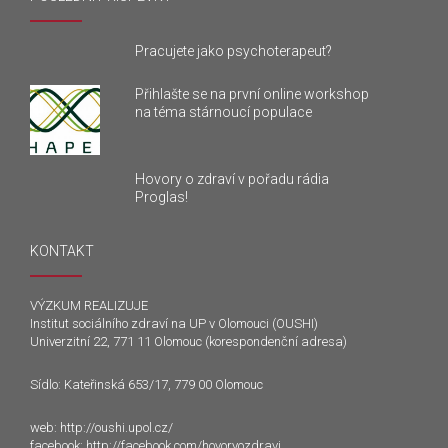
Pracujete jako psychoterapeut?
Přihlašte se na první online workshop
na téma stárnoucí populace
Hovory o zdraví v pořadu rádia
Proglas!
KONTAKT
VÝZKUM REALIZUJE
Institut sociálního zdraví na UP v Olomouci (OUSHI)
Univerzitní 22, 771 11 Olomouc (korespondenční adresa)
Sídlo: Kateřinská 653/17, 779 00 Olomouc
web:
http://oushi.upol.cz/
facebook:
http://facebook.com/hovoryozdravi