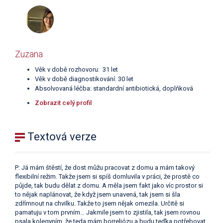
Zuzana
Věk v době rozhovoru: 31 let
Věk v době diagnostikování: 30 let
Absolvovaná léčba: standardní antibiotická, doplňková
Zobrazit celý profil
Textová verze
P: Já mám štěstí, že dost můžu pracovat z domu a mám takový
flexibilní režim. Takže jsem si spíš domluvila v práci, že prostě co
půjde, tak budu dělat z domu. A měla jsem fakt jako víc prostor si
to nějak naplánovat, že když jsem unavená, tak jsem si šla
zdřímnout na chvilku. Takže to jsem nějak omezila. Určitě si
pamatuju v tom prvním… Jakmile jsem to zjistila, tak jsem rovnou
psala kolegyním, že teda mám borreliózu a budu teďka potřebovat