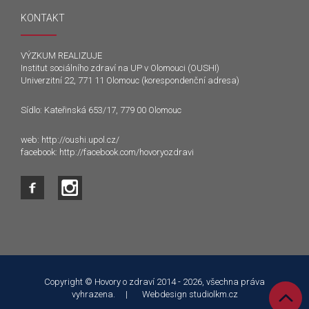
KONTAKT
VÝZKUM REALIZUJE
Institut sociálního zdraví na UP v Olomouci (OUSHI)
Univerzitní 22, 771 11 Olomouc (korespondenční adresa)
Sídlo: Kateřinská 653/17, 779 00 Olomouc
web:
http://oushi.upol.cz/
facebook:
http://facebook.com/hovoryozdravi
Tento web používá k poskytování služeb a analýze
návštěvnosti soubory cookie. Používáním tohoto webu s tím
souhlasíte.
Copyright © Hovory o zdraví 2014 - 2026, všechna práva
vyhrazena. | Webdesign
studiolkm.cz
Souhlasím