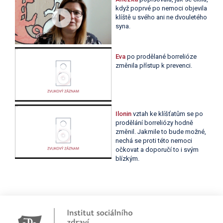
když poprvé po nemoci objevila
klíště u svého ani ne dvouletého
syna.
Eva
po prodělané borrelióze
změnila přístup k prevenci.
Ilonin
vztah ke klíšťatům se po
prodělání borreliózy hodně
změnil. Jakmile to bude možné,
nechá se proti této nemoci
očkovat a doporučí to i svým
blízkým.