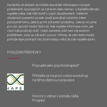
Na těchto stránkách se můžete dozvědět informace o různých
problémech souvisejících se zdravím nebo nemocí. U každého tématu
najdete videa, kde lidé hovoří o svých zkušenostech. Sdílením
zkušeností pacientů se web snaží pomáhat ostatním lidem
porozumět tomu, jaké to je mít zdravotní problémy. Jako první jsme
pro vás spustili modul Stárnutí, kde najdete informace o tom, jak
různí lidé prožívají stáří. I když samotné stáří není zdravotním
problémem, úzce se zdravím souvisí. Věříme, že vám tento modul
pomůže lépe pochopit tuto životní etapu nebo že zde najdete oporu.
POSLEDNÍ PŘÍSPĚVKY
Pracujete jako psychoterapeut?
Přihlašte se na první online workshop
na téma stárnoucí populace
Hovory o zdraví v pořadu rádia
Proglas!