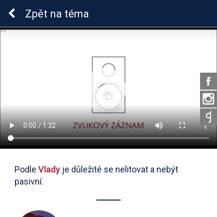
Lymeská borrelióza
Zpět
na téma
Podle
Vlady
je důležité se nelitovat a nebýt
pasivní.