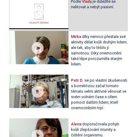
Podle
Vlady
je důležité se
nelitovat a nebýt pasivní.
Mirka
díky nemoci přestala své
aktivity dělat kvůli druhým lidem,
ale tak, aby to těšilo ji
samotnou. Díky onemocnění
také lépe porozuměla starým
lidem.
Petr D.
se po vlastní zkušenosti
s borreliózou začal tomuto
tématu velmi aktivně věnovat ve
svém volném čase s cílem
pomoct dalším lidem, kteří
onemocněním trpí.
Alena
doporučovala pohyb
kvůli zlepšování imunity a
čištění organismu.