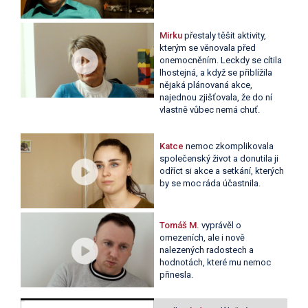
Mirku
přestaly těšit aktivity,
kterým se věnovala před
onemocněním. Leckdy se cítila
lhostejná, a když se přiblížila
nějaká plánovaná akce,
najednou zjišťovala, že do ní
vlastně vůbec nemá chuť.
Katce
nemoc zkomplikovala
společenský život a donutila ji
odříct si akce a setkání, kterých
by se moc ráda účastnila.
Tomáš M.
vyprávěl o
omezeních, ale i nově
nalezených radostech a
hodnotách, které mu nemoc
přinesla.