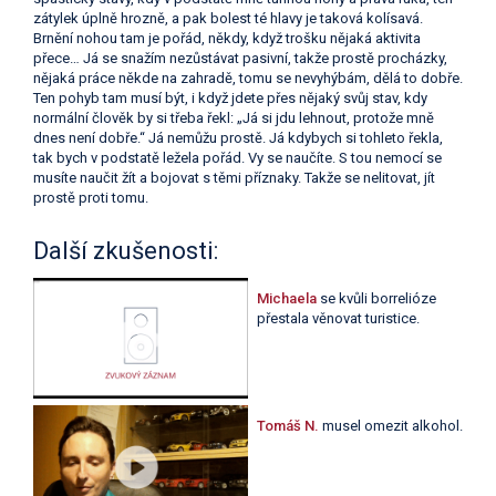
zátylek úplně hrozně, a pak bolest té hlavy je taková kolísavá.
Brnění nohou tam je pořád, někdy, když trošku nějaká aktivita
přece… Já se snažím nezůstávat pasivní, takže prostě procházky,
nějaká práce někde na zahradě, tomu se nevyhýbám, dělá to dobře.
Ten pohyb tam musí být, i když jdete přes nějaký svůj stav, kdy
normální člověk by si třeba řekl: „Já si jdu lehnout, protože mně
dnes není dobře.“ Já nemůžu prostě. Já kdybych si tohleto řekla,
tak bych v podstatě ležela pořád. Vy se naučíte. S tou nemocí se
musíte naučit žít a bojovat s těmi příznaky. Takže se nelitovat, jít
prostě proti tomu.
Další zkušenosti:
Michaela
se kvůli borrelióze
přestala věnovat turistice.
Tomáš N.
musel omezit alkohol.