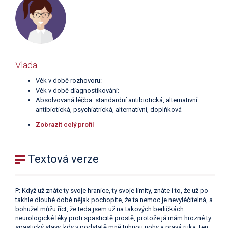
Vlada
Věk v době rozhovoru:
Věk v době diagnostikování:
Absolvovaná léčba: standardní antibiotická, alternativní
antibiotická, psychiatrická, alternativní, doplňková
Zobrazit celý profil
Textová verze
P: Když už znáte ty svoje hranice, ty svoje limity, znáte i to, že už po
takhle dlouhé době nějak pochopíte, že ta nemoc je nevyléčitelná, a
bohužel můžu říct, že teda jsem už na takových berličkách –
neurologické léky proti spasticitě prostě, protože já mám hrozné ty
spastický stavy, kdy v podstatě mně tuhnou nohy a pravá ruka, ten