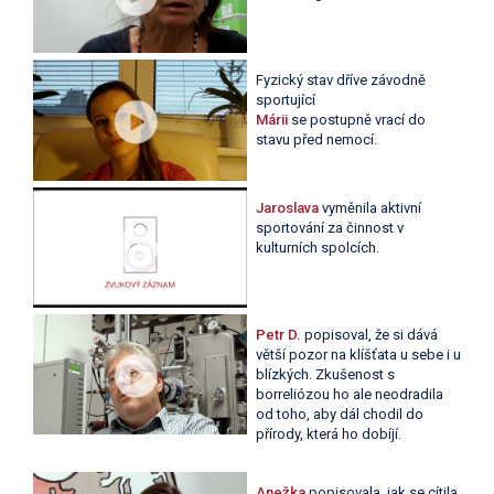
Fyzický stav dříve závodně
sportující
Márii
se postupně vrací do
stavu před nemocí.
Jaroslava
vyměnila aktivní
sportování za činnost v
kulturních spolcích.
Petr D.
popisoval, že si dává
větší pozor na klíšťata u sebe i u
blízkých. Zkušenost s
borreliózou ho ale neodradila
od toho, aby dál chodil do
přírody, která ho dobíjí.
Anežka
popisovala, jak se cítila,