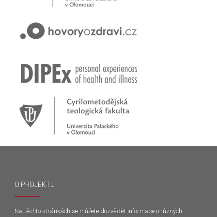
O PROJEKTU
Na těchto stránkách se můžete dozvědět informace o různých