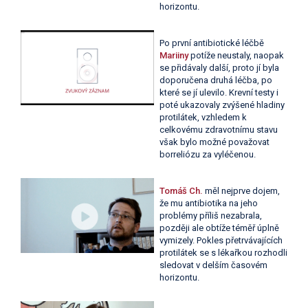
horizontu.
Po první antibiotické léčbě
Mariiny
potíže neustaly, naopak
se přidávaly další, proto jí byla
doporučena druhá léčba, po
které se jí ulevilo. Krevní testy i
poté ukazovaly zvýšené hladiny
protilátek, vzhledem k
celkovému zdravotnímu stavu
však bylo možné považovat
borreliózu za vyléčenou.
Tomáš Ch.
měl nejprve dojem,
že mu antibiotika na jeho
problémy příliš nezabrala,
později ale obtíže téměř úplně
vymizely. Pokles přetrvávajících
protilátek se s lékařkou rozhodli
sledovat v delším časovém
horizontu.