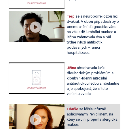
Tiep
se s neuroborreliózou léčil
dvakrát. V obou případech bylo
onemocnění diagnostikováno
na základě lumbální punkce a
léčba zahrnovala dva a půl
týdne infuzí antibiotik
podávaných v rámci
hospitalizace.
Jiřina
absolvovala kvůli
dlouhodobým problémům s
klouby 14denní nitrožilní
antibiotickou léčbu ambulantně
a je spokojená, že si tuto
variantu zvolila.
Libuše
se léčila infuzně
aplikovaným Penicilinem, na
který se u ní projevila alergická
reakce.