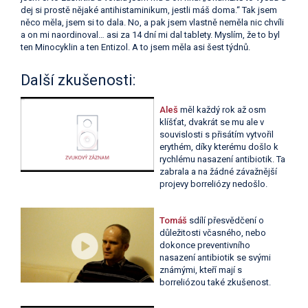
dej si prostě nějaké antihistaminikum, jestli máš doma.“ Tak jsem
něco měla, jsem si to dala. No, a pak jsem vlastně neměla nic chvíli
a on mi naordinoval… asi za 14 dní mi dal tablety. Myslím, že to byl
ten Minocyklin a ten Entizol. A to jsem měla asi šest týdnů.
Další zkušenosti:
Aleš
měl každý rok až osm
klíšťat, dvakrát se mu ale v
souvislosti s přisátím vytvořil
erythém, díky kterému došlo k
rychlému nasazení antibiotik. Ta
zabrala a na žádné závažnější
projevy borreliózy nedošlo.
Tomáš
sdílí přesvědčení o
důležitosti včasného, nebo
dokonce preventivního
nasazení antibiotik se svými
známými, kteří mají s
borreliózou také zkušenost.