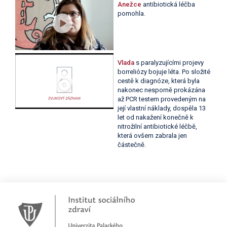
Anežce
antibiotická léčba
pomohla.
Vlada
s paralyzujícími projevy
borreliózy bojuje léta. Po složité
cestě k diagnóze, která byla
nakonec nesporně prokázána
až PCR testem provedeným na
její vlastní náklady, dospěla 13
let od nakažení konečně k
nitrožilní antibiotické léčbě,
která ovšem zabrala jen
částečně.