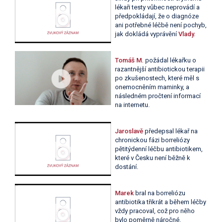
lékaři testy vůbec neprovádí a
předpokládají, že o diagnóze
ani potřebné léčbě není pochyb,
jak dokládá vyprávění
Vlady.
Tomáš M.
požádal lékařku o
razantnější antibiotickou terapii
po zkušenostech, které měl s
onemocněním maminky, a
následném pročtení informací
na internetu.
Jaroslavě
předepsal lékař na
chronickou fázi borreliózy
pětitýdenní léčbu antibiotikem,
které v Česku není běžně k
dostání.
Marek
bral na borreliózu
antibiotika třikrát a během léčby
vždy pracoval, což pro něho
bylo poměrně náročné.