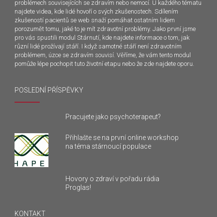
problémech souvisejících se zdravím nebo nemocí. U každého tématu
najdete videa, kde lidé hovoří o svých zkušenostech. Sdílením
zkušeností pacientů se web snaží pomáhat ostatním lidem
porozumět tomu, jaké to je mít zdravotní problémy. Jako první jsme
pro vás spustili modul Stárnutí, kde najdete informace o tom, jak
různí lidé prožívají stáří. I když samotné stáří není zdravotním
problémem, úzce se zdravím souvisí. Věříme, že vám tento modul
pomůže lépe pochopit tuto životní etapu nebo že zde najdete oporu.
POSLEDNÍ PŘÍSPĚVKY
Pracujete jako psychoterapeut?
Přihlašte se na první online workshop
na téma stárnoucí populace
Hovory o zdraví v pořadu rádia
Proglas!
KONTAKT