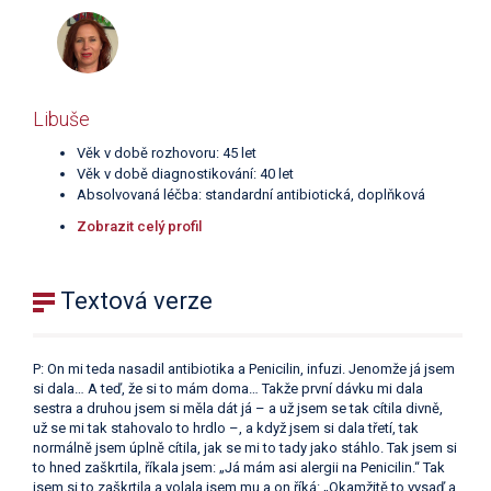
Libuše
Věk v době rozhovoru: 45 let
Věk v době diagnostikování: 40 let
Absolvovaná léčba: standardní antibiotická, doplňková
Zobrazit celý profil
Textová verze
P: On mi teda nasadil antibiotika a Penicilin, infuzi. Jenomže já jsem
si dala… A teď, že si to mám doma… Takže první dávku mi dala
sestra a druhou jsem si měla dát já – a už jsem se tak cítila divně,
už se mi tak stahovalo to hrdlo –, a když jsem si dala třetí, tak
normálně jsem úplně cítila, jak se mi to tady jako stáhlo. Tak jsem si
to hned zaškrtila, říkala jsem: „Já mám asi alergii na Penicilin.“ Tak
jsem si to zaškrtila a volala jsem mu a on říká: „Okamžitě to vysaď a