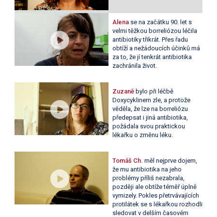
Alena
se na začátku 90. let s
velmi těžkou borreliózou léčila
antibiotiky třikrát. Přes řadu
obtíží a nežádoucích účinků má
za to, že jí tenkrát antibiotika
zachránila život.
Zuzaně
bylo při léčbě
Doxycyklinem zle, a protože
věděla, že lze na borreliózu
předepsat i jiná antibiotika,
požádala svou praktickou
lékařku o změnu léku.
Tomáš Ch.
měl nejprve dojem,
že mu antibiotika na jeho
problémy příliš nezabrala,
později ale obtíže téměř úplně
vymizely. Pokles přetrvávajících
protilátek se s lékařkou rozhodli
sledovat v delším časovém