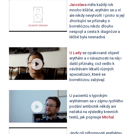
Jaroslava
měla každý rok
mnoho klíšťat, erythém se u ní
ale nikdy nevytvořil. I proto si její
zhoršující se příznaky s
borreliózou nikdo dlouho
nespojil a cesta k diagnóze a
léčbě byla nesnadná.
U Lady
se opakovaně objevil
erythém a v návaznosti na něj i
další příznaky, což vedlo k
návštěvám lékařů různých
specializací, které se
borreliózou zabývají.
U pacientů s typickým
erythémem se v zájmu rychlého
podání antibiotik někdy ani
nečeká na výsledky krevních
testů, jak popisuje
Michal.
Jindy při přítomnosti erythému