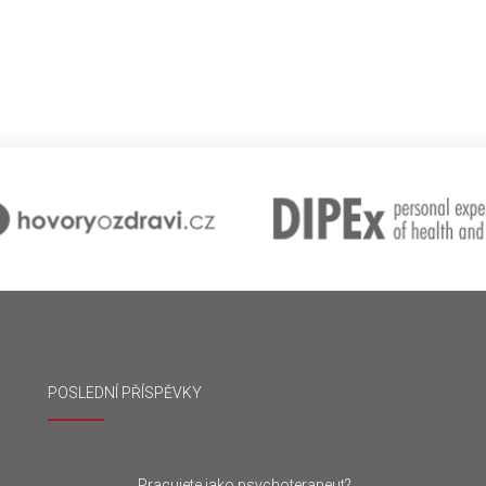
POSLEDNÍ PŘÍSPĚVKY
Pracujete jako psychoterapeut?