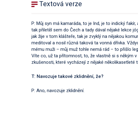
Textová verze
P: Můj syn má kamaráda, to je Ind, je to indický fakír,
tak přiletěl sem do Čech a tady dával nějaké lekce jóg
jak žije v tom klášteře, tak je zvyklý na nějakou kom
meditoval a nosil různá taková ta vonná dřívka. Vždyc
mému muži – můj muž tohle nemá rád – to přišlo legra
Víte co, už ta přítomnost, to, že vlastně si s někým 
zkušenosti, které vycházejí z nějaké několikasetleté
T: Navozuje takové zklidnění, že?
P: Ano, navozuje zklidnění.