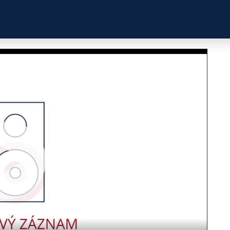
ZKUŠENOSTI
PROFILY ÚČASTNÍKŮ
UŽITEČN