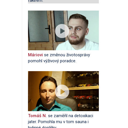
fakírem.
Máriovi
se změnou životosprávy
pomohl výživový poradce.
Tomáš N.
se zaměřil na detoxikaci
jater. Pomohla mu v tom sauna i
bylinné doplňky.