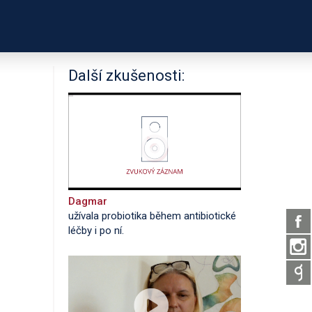
PODPOŘTE NÁS
É ODKAZY
O PROJEKTU
Další zkušenosti:
Dagmar
užívala probiotika během antibiotické
léčby i po ní.