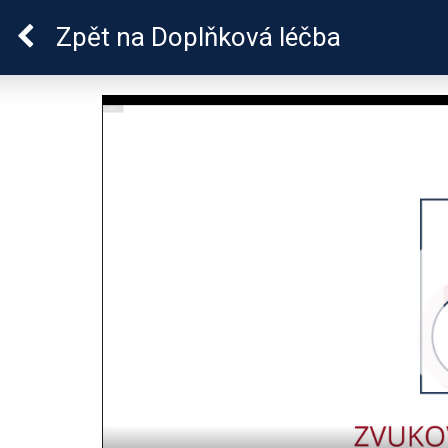
Lymeská borrelióza
Zpět
na Doplňková léčba