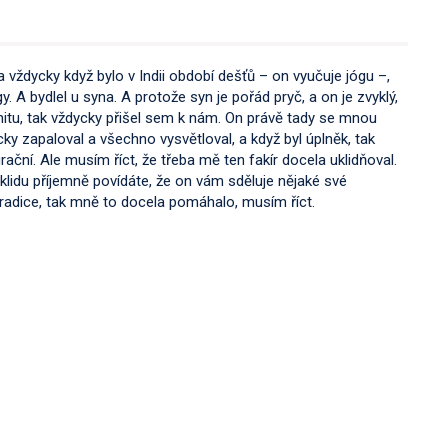
 a vždycky když bylo v Indii období dešťů – on vyučuje jógu –,
y. A bydlel u syna. A protože syn je pořád pryč, a on je zvyklý,
unitu, tak vždycky přišel sem k nám. On právě tady se mnou
ky zapaloval a všechno vysvětloval, a když byl úplněk, tak
ční. Ale musím říct, že třeba mě ten fakír docela uklidňoval.
v klidu příjemně povídáte, že on vám sděluje nějaké své
 tradice, tak mně to docela pomáhalo, musím říct.