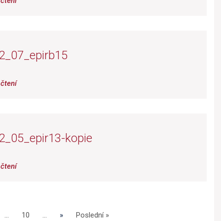
čtení
2_07_epirb15
čtení
2_05_epir13-kopie
čtení
...
10
...
»
Poslední »