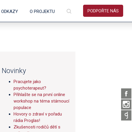
PODPOŘTE NÁS
É ODKAZY
O PROJEKTU
Novinky
Pracujete jako
psychoterapeut?
Přihlašte se na první online
workshop na téma stárnoucí
populace
Hovory o zdraví v pořadu
rádia Proglas!
Zkušenosti rodičů dětí s