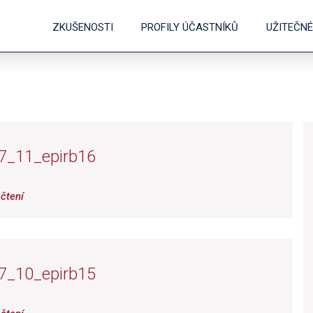
ZKUŠENOSTI
PROFILY ÚČASTNÍKŮ
UŽITEČN
7_11_epirb16
čtení
7_10_epirb15