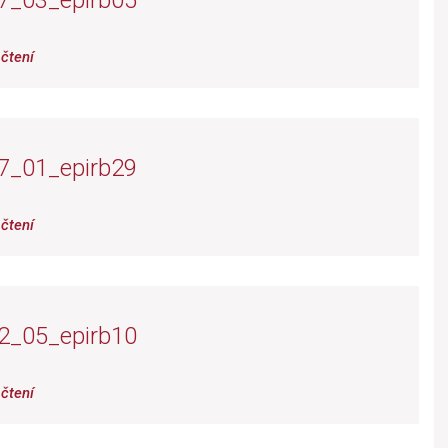
7_03_epirb05
čtení
7_01_epirb29
čtení
2_05_epirb10
čtení