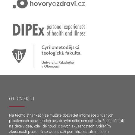
O PROJEKTU
Na těchto stránkách se můžete dozvědět informace o různých
problémech souvisejících se zdravím nebo nemocí. U každého tématu
najdete videa, kde lidé hovoří o svých zkušenostech. Sdílením
zkušeností pacientů se web snaží pomáhat ostatním lidem