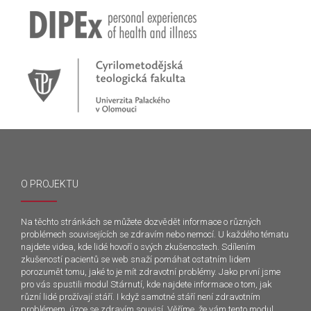
O PROJEKTU
Na těchto stránkách se můžete dozvědět informace o různých
problémech souvisejících se zdravím nebo nemocí. U každého tématu
najdete videa, kde lidé hovoří o svých zkušenostech. Sdílením
zkušeností pacientů se web snaží pomáhat ostatním lidem
porozumět tomu, jaké to je mít zdravotní problémy. Jako první jsme
pro vás spustili modul Stárnutí, kde najdete informace o tom, jak
různí lidé prožívají stáří. I když samotné stáří není zdravotním
problémem, úzce se zdravím souvisí. Věříme, že vám tento modul