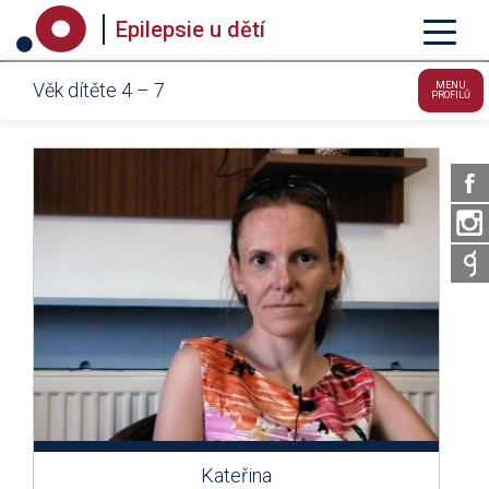
Epilepsie u dětí
Věk dítěte 4 – 7
MENU
PROFILŮ
Kateřina