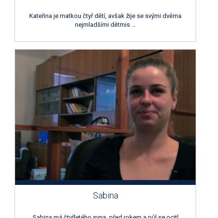
Kateřina je matkou čtyř dětí, avšak žije se svými dvěma
nejmladšími dětmis …
Sabina
Sabina má čtyřletého syna, před rokem a půl se ocitl