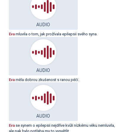
Eva
mluvila o tom, jak prožívala epilepsii svého syna.
Eva
měla dobrou zkušenost s ranou péčí.
Eva
se synem o epilepsii nejdříve kvůli nízkému věku nemluvila,
ale pak bylo potřeba mu to vysvětlit.