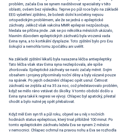
problém, začala Eva se synem navštěvovat specialisty v této
oblasti, ovšem bez výsledku. Teprve po půl roce bylo na základě
EEG vyšetření zjištěno, že bolesti dolní končetiny nejsou
ortopedickým problémem, ale že se jedná o epileptické
záchvaty. Jelikož však vakcína MMR epilepsii nezpůsobuje,
hledala se příčina jinde. Jak se po několika měsících ukázalo,
hlavním důvodem epileptických záchvatů byla vrozená vada
Evina syna, a to kortikální dysplazie. Toto zjištění bylo pro Evu
šokující a nemohla tomu zpočátku ani uvěřit.
Na základě zjištění lékařů byla nasazena léčba antiepileptiky.
Tato léčba však stav Evina syna nezlepšovala, ale spíše
zhoršovala. Epileptické záchvaty se navíc začaly měnit. Svým
obsahem i projevy připomínaly noční děsy a byly vázané pouze
na spánek. Po jejich odeznění chlapec opět usnul. Četnost
záchvatů se zvýšila až na 35 za noc, což představovalo problém,
když se mělo ráno vstávat do školky. V tomto období došlo u
Evina syna také k regresi ve vývoji. Chlapec byl apatický, přestal
chodit a bylo nutné jej opět přebalovat.
Když měl Evin syn tři a půl roku, objevil se u něj v nočních
hodinách status epilepticus, který trval přibližně 100 minut. Po
tomto epileptickém záchvatu ležela Eva se synem 2 měsíce
v nemocnici. Chlapec ochrnul na pravou nohu a Eva se rozhodla