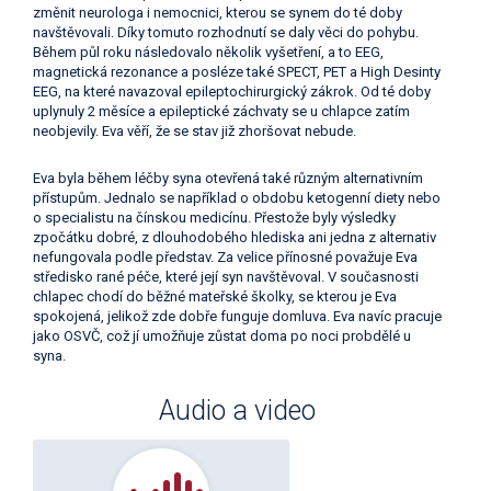
změnit neurologa i nemocnici, kterou se synem do té doby
navštěvovali. Díky tomuto rozhodnutí se daly věci do pohybu.
Během půl roku následovalo několik vyšetření, a to EEG,
magnetická rezonance a posléze také SPECT, PET a High Desinty
EEG, na které navazoval epileptochirurgický zákrok. Od té doby
uplynuly 2 měsíce a epileptické záchvaty se u chlapce zatím
neobjevily. Eva věří, že se stav již zhoršovat nebude.
Eva byla během léčby syna otevřená také různým alternativním
přístupům. Jednalo se například o obdobu ketogenní diety nebo
o specialistu na čínskou medicínu. Přestože byly výsledky
zpočátku dobré, z dlouhodobého hlediska ani jedna z alternativ
nefungovala podle představ. Za velice přínosné považuje Eva
středisko rané péče, které její syn navštěvoval. V současnosti
chlapec chodí do běžné mateřské školky, se kterou je Eva
spokojená, jelikož zde dobře funguje domluva. Eva navíc pracuje
jako OSVČ, což jí umožňuje zůstat doma po noci probdělé u
syna.
Audio a video