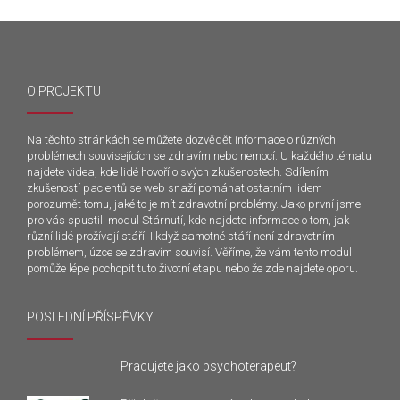
O PROJEKTU
Na těchto stránkách se můžete dozvědět informace o různých
problémech souvisejících se zdravím nebo nemocí. U každého tématu
najdete videa, kde lidé hovoří o svých zkušenostech. Sdílením
zkušeností pacientů se web snaží pomáhat ostatním lidem
porozumět tomu, jaké to je mít zdravotní problémy. Jako první jsme
pro vás spustili modul Stárnutí, kde najdete informace o tom, jak
různí lidé prožívají stáří. I když samotné stáří není zdravotním
problémem, úzce se zdravím souvisí. Věříme, že vám tento modul
pomůže lépe pochopit tuto životní etapu nebo že zde najdete oporu.
POSLEDNÍ PŘÍSPĚVKY
Pracujete jako psychoterapeut?