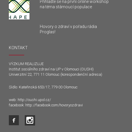
Přihlašte se na první online workshop
na téma stárnoucí populace
Hovory o zdraví v pořadu rádia
Proglas!
KONTAKT
VÝZKUM REALIZUJE
Institut sociálního zdraví na UP v Olomouci (OUSHI)
Univerzitní 22, 771 11 Olomouc (korespondenční adresa)
Sídlo: Kateřinská 653/17, 779 00 Olomouc
web:
http://oushi.upol.cz/
facebook:
http://facebook.com/hovoryozdravi