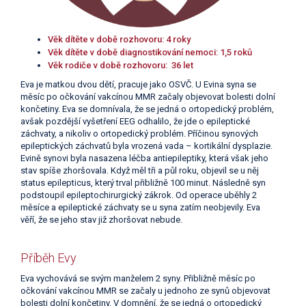
Věk dítěte v době rozhovoru: 4 roky
Věk dítěte v době diagnostikování nemoci: 1,5 roků
Věk rodiče v době rozhovoru: 36 let
Eva je matkou dvou dětí, pracuje jako OSVČ. U Evina syna se
měsíc po očkování vakcínou MMR začaly objevovat bolesti dolní
končetiny. Eva se domnívala, že se jedná o ortopedický problém,
avšak pozdější vyšetření EEG odhalilo, že jde o epileptické
záchvaty, a nikoliv o ortopedický problém. Příčinou synových
epileptických záchvatů byla vrozená vada – kortikální dysplazie.
Evině synovi byla nasazena léčba antiepileptiky, která však jeho
stav spíše zhoršovala. Když měl tři a půl roku, objevil se u něj
status epilepticus, který trval přibližně 100 minut. Následně syn
podstoupil epileptochirurgický zákrok. Od operace uběhly 2
měsíce a epileptické záchvaty se u syna zatím neobjevily. Eva
věří, že se jeho stav již zhoršovat nebude.
Příběh Evy
Eva vychovává se svým manželem 2 syny. Přibližně měsíc po
očkování vakcínou MMR se začaly u jednoho ze synů objevovat
bolesti dolní končetiny. V domnění, že se jedná o ortopedický