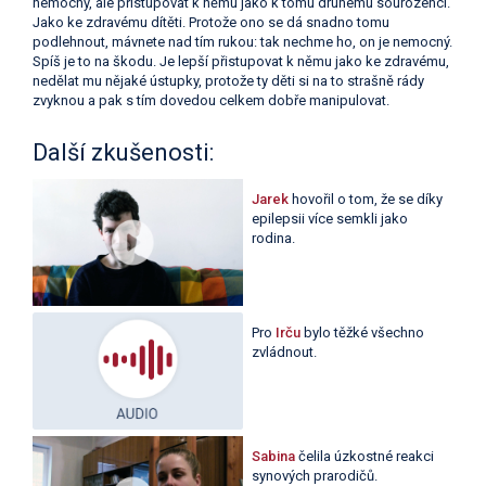
nemocný, ale přistupovat k němu jako k tomu druhému sourozenci.
Jako ke zdravému dítěti. Protože ono se dá snadno tomu
podlehnout, mávnete nad tím rukou: tak nechme ho, on je nemocný.
Spíš je to na škodu. Je lepší přistupovat k němu jako ke zdravému,
nedělat mu nějaké ústupky, protože ty děti si na to strašně rády
zvyknou a pak s tím dovedou celkem dobře manipulovat.
Další zkušenosti:
Jarek
hovořil o tom, že se díky
epilepsii více semkli jako
rodina.
Pro
Irču
bylo těžké všechno
zvládnout.
Sabina
čelila úzkostné reakci
synových prarodičů.