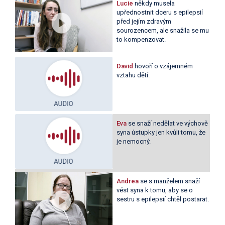
Lucie
někdy musela
upřednostnit dceru s epilepsií
před jejím zdravým
sourozencem, ale snažila se mu
to kompenzovat.
David
hovoří o vzájemném
vztahu dětí.
Eva
se snaží nedělat ve výchově
syna ústupky jen kvůli tomu, že
je nemocný.
Andrea
se s manželem snaží
vést syna k tomu, aby se o
sestru s epilepsií chtěl postarat.