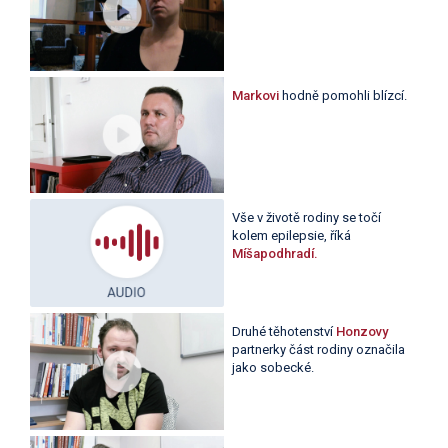
Markovi
hodně pomohli blízcí.
Vše v životě rodiny se točí
kolem epilepsie, říká
Míšapodhradí.
Druhé těhotenství
Honzovy
partnerky část rodiny označila
jako sobecké.