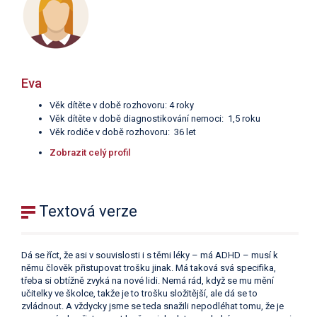
Eva
Věk dítěte v době rozhovoru: 4 roky
Věk dítěte v době diagnostikování nemoci: 1,5 roku
Věk rodiče v době rozhovoru: 36 let
Zobrazit celý profil
Textová verze
Dá se říct, že asi v souvislosti i s těmi léky – má ADHD – musí k
němu člověk přistupovat trošku jinak. Má taková svá specifika,
třeba si obtížně zvyká na nové lidi. Nemá rád, když se mu mění
učitelky ve školce, takže je to trošku složitější, ale dá se to
zvládnout. A vždycky jsme se teda snažili nepodléhat tomu, že je