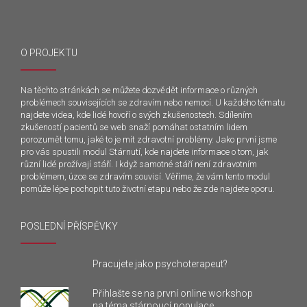
O PROJEKTU
Na těchto stránkách se můžete dozvědět informace o různých
problémech souvisejících se zdravím nebo nemocí. U každého tématu
najdete videa, kde lidé hovoří o svých zkušenostech. Sdílením
zkušeností pacientů se web snaží pomáhat ostatním lidem
porozumět tomu, jaké to je mít zdravotní problémy. Jako první jsme
pro vás spustili modul Stárnutí, kde najdete informace o tom, jak
různí lidé prožívají stáří. I když samotné stáří není zdravotním
problémem, úzce se zdravím souvisí. Věříme, že vám tento modul
pomůže lépe pochopit tuto životní etapu nebo že zde najdete oporu.
POSLEDNÍ PŘÍSPĚVKY
Pracujete jako psychoterapeut?
Přihlašte se na první online workshop
na téma stárnoucí populace