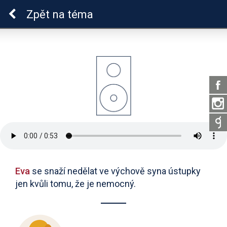
Epilepsie u dětí
Zpět
na téma
Eva
se snaží nedělat ve výchově syna ústupky
jen kvůli tomu, že je nemocný.