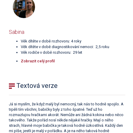
Sabina
Věk dítěte v době rozhovoru: 4 roky
Věk dítěte v době diagnostikování nemoci: 2,5 roku
Věk rodiče v době rozhovoru: 29 let
Zobrazit celý profil
Textová verze
Já si myslím, že když malý byl nemocný, tak nás to hodně spojilo. A
trpěli tím všichni, babičky byly z toho špatné. Teď už ho
rozmazlujou hračkami akorát. Nemůže ani žádná kokina nebo něco
takového. Takže pořád nosí někde nějaké hračky. Mají o něho
strach, hlavně moje babička je taková hodně úzkostlivá. Každý den
mi píše, jestli je malý v pořádku. A je na něho taková hodně