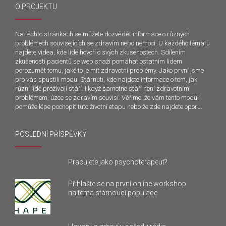
O PROJEKTU
Na těchto stránkách se můžete dozvědět informace o různých
problémech souvisejících se zdravím nebo nemocí. U každého tématu
najdete videa, kde lidé hovoří o svých zkušenostech. Sdílením
zkušeností pacientů se web snaží pomáhat ostatním lidem
porozumět tomu, jaké to je mít zdravotní problémy. Jako první jsme
pro vás spustili modul Stárnutí, kde najdete informace o tom, jak
různí lidé prožívají stáří. I když samotné stáří není zdravotním
problémem, úzce se zdravím souvisí. Věříme, že vám tento modul
pomůže lépe pochopit tuto životní etapu nebo že zde najdete oporu.
POSLEDNÍ PŘÍSPĚVKY
Pracujete jako psychoterapeut?
Přihlašte se na první online workshop
na téma stárnoucí populace