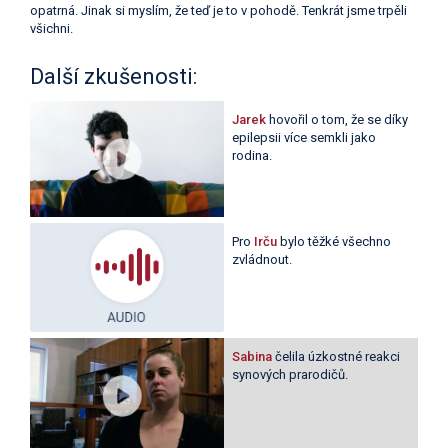
opatrná. Jinak si myslím, že teď je to v pohodě. Tenkrát jsme trpěli
všichni.
Další zkušenosti:
Jarek
hovořil o tom, že se díky
epilepsii více semkli jako
rodina.
Pro
Irču
bylo těžké všechno
zvládnout.
Sabina
čelila úzkostné reakci
synových prarodičů.