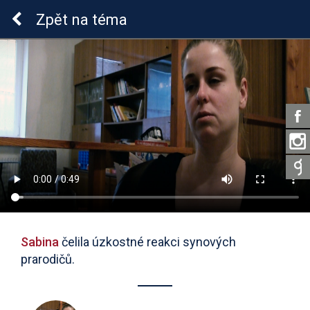
Epilepsie u dětí
Zpět
na téma
Sabina
čelila úzkostné reakci synových
prarodičů.