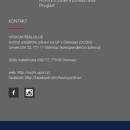
Hovory o zdraví v pořadu rádia
Proglas!
KONTAKT
VÝZKUM REALIZUJE
Institut sociálního zdraví na UP v Olomouci (OUSHI)
Univerzitní 22, 771 11 Olomouc (korespondenční adresa)
Sídlo: Kateřinská 653/17, 779 00 Olomouc
web:
http://oushi.upol.cz/
facebook:
http://facebook.com/hovoryozdravi
Tento web používá k poskytování služeb a analýze
návštěvnosti soubory cookie. Používáním tohoto webu s tím