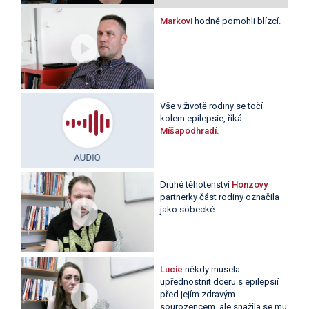
Markovi
hodně pomohli blízcí.
Vše v životě rodiny se točí
kolem epilepsie, říká
Míšapodhradí.
Druhé těhotenství
Honzovy
partnerky část rodiny označila
jako sobecké.
Lucie
někdy musela
upřednostnit dceru s epilepsií
před jejím zdravým
sourozencem, ale snažila se mu