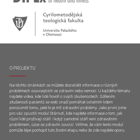
O PROJEKTU
Na těchto stránkách se můžete dozvědět informace o různých
problémech souvisejících se zdravím nebo nemocí. U každého tématu
najdete videa, kde lidé hovoří o svých zkušenostech. Sdílením
zkušeností pacientů se web snaží pomáhat ostatním lidem
porozumět tomu, jaké to je mít zdravotní problémy. Jako první jsme
pro vás spustili modul Stárnutí, kde najdete informace o tom, jak
různí lidé prožívají stáří. I když samotné stáří není zdravotním
problémem, úzce se zdravím souvisí. Věříme, že vám tento modul
pomůže lépe pochopit tuto životní etapu nebo že zde najdete oporu.