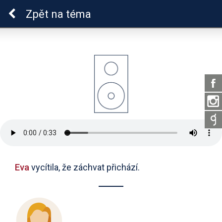
Epilepsie u dětí
Zpět
na téma
Eva
vycítila, že záchvat přichází.