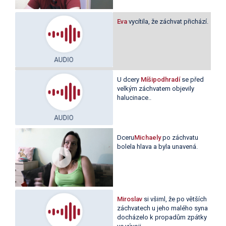
Eva
vycítila, že záchvat přichází.
U dcery
Míšipodhradí
se před
velkým záchvatem objevily
halucinace..
Dceru
Michaely
po záchvatu
bolela hlava a byla unavená.
Miroslav
si všiml, že po větších
záchvatech u jeho malého syna
docházelo k propadům zpátky