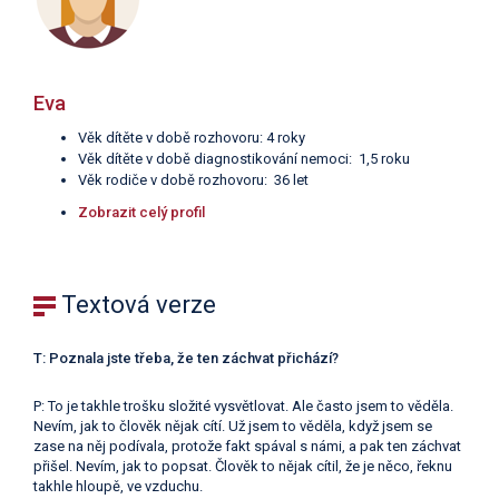
Eva
Věk dítěte v době rozhovoru: 4 roky
Věk dítěte v době diagnostikování nemoci: 1,5 roku
Věk rodiče v době rozhovoru: 36 let
Zobrazit celý profil
Textová verze
T: Poznala jste třeba, že ten záchvat přichází?
P: To je takhle trošku složité vysvětlovat. Ale často jsem to věděla.
Nevím, jak to člověk nějak cítí. Už jsem to věděla, když jsem se
zase na něj podívala, protože fakt spával s námi, a pak ten záchvat
přišel. Nevím, jak to popsat. Člověk to nějak cítil, že je něco, řeknu
takhle hloupě, ve vzduchu.