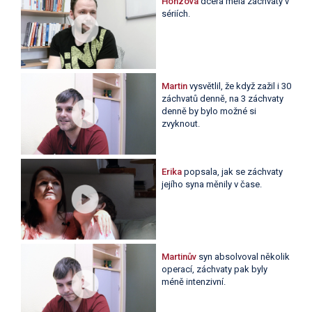
Honzova
dcera měla záchvaty v
sériích.
Martin
vysvětlil, že když zažil i 30
záchvatů denně, na 3 záchvaty
denně by bylo možné si
zvyknout.
Erika
popsala, jak se záchvaty
jejího syna měnily v čase.
Martinův
syn absolvoval několik
operací, záchvaty pak byly
méně intenzivní.