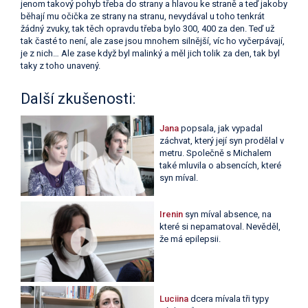
jenom takový pohyb třeba do strany a hlavou ke straně a teď jakoby
běhají mu očička ze strany na stranu, nevydával u toho tenkrát
žádný zvuky, tak těch opravdu třeba bylo 300, 400 za den. Teď už
tak časté to není, ale zase jsou mnohem silnější, víc ho vyčerpávají,
je z nich… Ale zase když byl malinký a měl jich tolik za den, tak byl
taky z toho unavený.
Další zkušenosti:
Jana
popsala, jak vypadal
záchvat, který její syn prodělal v
metru. Společně s Michalem
také mluvila o absencích, které
syn míval.
Irenin
syn míval absence, na
které si nepamatoval. Nevěděl,
že má epilepsii.
Luciina
dcera mívala tři typy