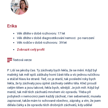
Erika
Věk dítěte v době rozhovoru: 17 let
Věk dítěte v době diagnostikování nemoci: po narození
Věk rodiče v době rozhovoru: 39 let
Zobrazit celý profil
Textová verze
P: Liší se jakoby čas. Ty záchvaty bych řekla, že se mění. Když byl
malinký, tak měl spíš záškuby horní části těla a víc jednou ručičkou
a stáčel hlavu ke straně. Teď, co je starší, tak poslední roky bych
řekla, že ty záchvaty jsou úplně záchvaty celého těla. Křeč proudí
celým tělem a jsou takové, řekla bych, silnější. Je jich míň. Když byl
menší, tak měl těch záchvatů mnohem víc opravdu. Třeba při
pobytech v nemocnici jsem každý záchvat, i ten sebemenší, musela
zapisovat, takže mám to schované všechno, zápisky, a vím, že jsem
dělala čárky a že opravdu těch drobných záchvatů, kdy udělal