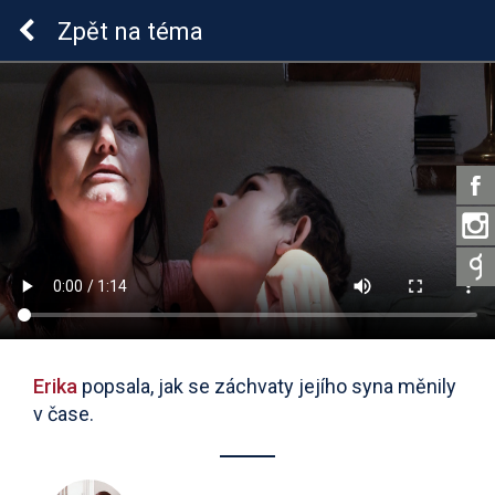
Epilepsie u dětí
Zpět
na téma
Erika
popsala, jak se záchvaty jejího syna měnily
v čase.