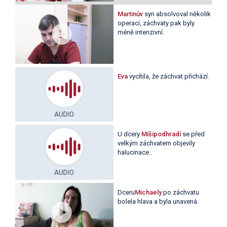
Martinův
syn absolvoval několik
operací, záchvaty pak byly
méně intenzivní.
Eva
vycítila, že záchvat přichází.
U dcery
Míšipodhradí
se před
velkým záchvatem objevily
halucinace..
Dceru
Michaely
po záchvatu
bolela hlava a byla unavená.