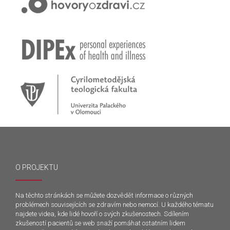
O PROJEKTU
Na těchto stránkách se můžete dozvědět informace o různých
problémech souvisejících se zdravím nebo nemocí. U každého tématu
najdete videa, kde lidé hovoří o svých zkušenostech. Sdílením
zkušeností pacientů se web snaží pomáhat ostatním lidem