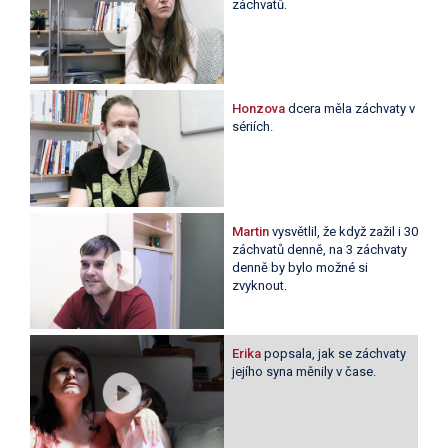
záchvatů.
Honzova
dcera měla záchvaty v
sériích.
Martin
vysvětlil, že když zažil i 30
záchvatů denně, na 3 záchvaty
denně by bylo možné si
zvyknout.
Erika
popsala, jak se záchvaty
jejího syna měnily v čase.