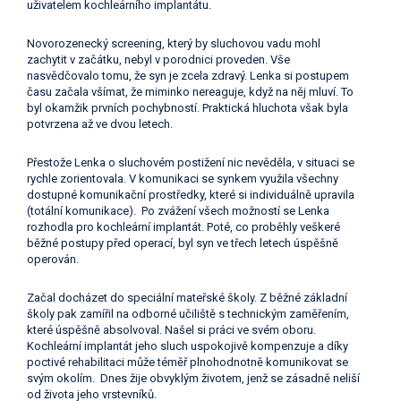
uživatelem kochleárního implantátu.
Novorozenecký screening, který by sluchovou vadu mohl
zachytit v začátku, nebyl v porodnici proveden. Vše
nasvědčovalo tomu, že syn je zcela zdravý. Lenka si postupem
času začala všímat, že miminko nereaguje, když na něj mluví. To
byl okamžik prvních pochybností. Praktická hluchota však byla
potvrzena až ve dvou letech.
Přestože Lenka o sluchovém postižení nic nevěděla, v situaci se
rychle zorientovala. V komunikaci se synkem využila všechny
dostupné komunikační prostředky, které si individuálně upravila
(totální komunikace). Po zvážení všech možností se Lenka
rozhodla pro kochleární implantát. Poté, co proběhly veškeré
běžné postupy před operací, byl syn ve třech letech úspěšně
operován.
Začal docházet do speciální mateřské školy. Z běžné základní
školy pak zamířil na odborné učiliště s technickým zaměřením,
které úspěšně absolvoval. Našel si práci ve svém oboru.
Kochleární implantát jeho sluch uspokojivě kompenzuje a díky
poctivé rehabilitaci může téměř plnohodnotně komunikovat se
svým okolím. Dnes žije obvyklým životem, jenž se zásadně neliší
od života jeho vrstevníků.