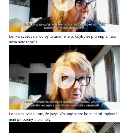
Lenka
zvažovala, co by to znamenalo, kdyby se pro implantaci
syna nerozhodla.
Lenka
mluvila o tom, že jazyk získaný skrze kochleární implantát
není přirozený, ale umělý.