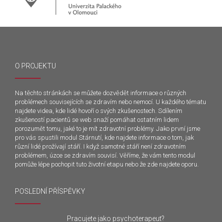
O PROJEKTU
Na těchto stránkách se můžete dozvědět informace o různých
problémech souvisejících se zdravím nebo nemocí. U každého tématu
najdete videa, kde lidé hovoří o svých zkušenostech. Sdílením
zkušeností pacientů se web snaží pomáhat ostatním lidem
porozumět tomu, jaké to je mít zdravotní problémy. Jako první jsme
pro vás spustili modul Stárnutí, kde najdete informace o tom, jak
různí lidé prožívají stáří. I když samotné stáří není zdravotním
problémem, úzce se zdravím souvisí. Věříme, že vám tento modul
pomůže lépe pochopit tuto životní etapu nebo že zde najdete oporu.
POSLEDNÍ PŘÍSPĚVKY
Pracujete jako psychoterapeut?