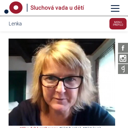
Sluchová vada u dětí
Lenka
MENU
PROFILŮ