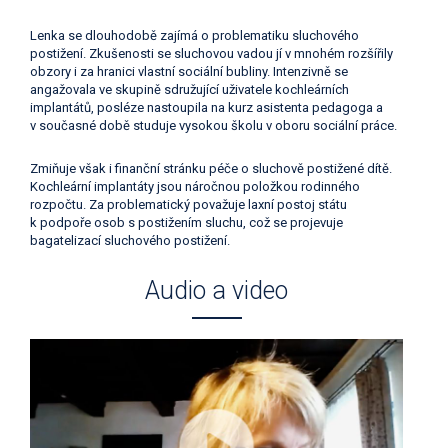
Lenka se dlouhodobě zajímá o problematiku sluchového
postižení. Zkušenosti se sluchovou vadou jí v mnohém rozšířily
obzory i za hranici vlastní sociální bubliny. Intenzivně se
angažovala ve skupině sdružující uživatele kochleárních
implantátů, posléze nastoupila na kurz asistenta pedagoga a
v současné době studuje vysokou školu v oboru sociální práce.
Zmiňuje však i finanční stránku péče o sluchově postižené dítě.
Kochleární implantáty jsou náročnou položkou rodinného
rozpočtu. Za problematický považuje laxní postoj státu
k podpoře osob s postižením sluchu, což se projevuje
bagatelizací sluchového postižení.
Audio a video