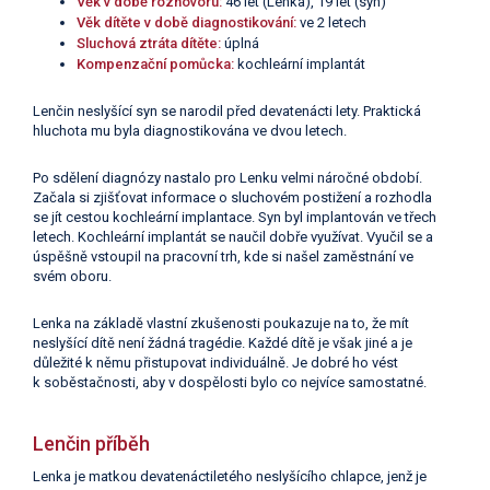
Věk v době rozhovoru:
46 let (Lenka), 19 let (syn)
Věk dítěte v době diagnostikování:
ve 2 letech
Sluchová ztráta dítěte:
úplná
Kompenzační pomůcka:
kochleární implantát
Lenčin neslyšící syn se narodil před devatenácti lety. Praktická
hluchota mu byla diagnostikována ve dvou letech.
Po sdělení diagnózy nastalo pro Lenku velmi náročné období.
Začala si zjišťovat informace o sluchovém postižení a rozhodla
se jít cestou kochleární implantace. Syn byl implantován ve třech
letech. Kochleární implantát se naučil dobře využívat. Vyučil se a
úspěšně vstoupil na pracovní trh, kde si našel zaměstnání ve
svém oboru.
Lenka na základě vlastní zkušenosti poukazuje na to, že mít
neslyšící dítě není žádná tragédie. Každé dítě je však jiné a je
důležité k němu přistupovat individuálně. Je dobré ho vést
k soběstačnosti, aby v dospělosti bylo co nejvíce samostatné.
Lenčin příběh
Lenka je matkou devatenáctiletého neslyšícího chlapce, jenž je