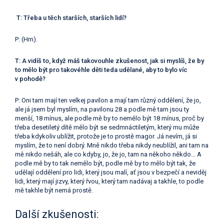
T: Třeba u těch starších, starších lidí?
P: (Hm).
T: A vidíš to, když máš takovouhle zkušenost, jak si myslíš, že by
to mělo být pro takovéhle děti teda udělané, aby to bylo víc
v pohodě?
P: Oni tam mají ten velkej pavilon a mají tam různý oddělení, že jo,
ale já jsem byl myslím, na pavilonu 28 a podle mě tam jsou ty
menší, 18 mínus, ale podle mě by to nemělo být 18 mínus, proč by
třeba desetiletý dítě mělo být se sedmnáctiletým, který mu může
třeba kdykoliv ublížit, protože je to prostě magor. Já nevím, já si
myslím, že to není dobrý. Mně nikdo třeba nikdy neublížil, ani tam na
mě nikdo nešáh, ale co kdyby, jo, že jo, tam na někoho někdo… A
podle mě by to tak nemělo být, podle mě by to mělo být tak, že
udělají oddělení pro lidi, který jsou malí, ať jsou v bezpečí a neviděj
lidi, který mají jizvy, který řvou, který tam nadávaj a takhle, to podle
mě takhle být nemá prostě.
Další zkušenosti: