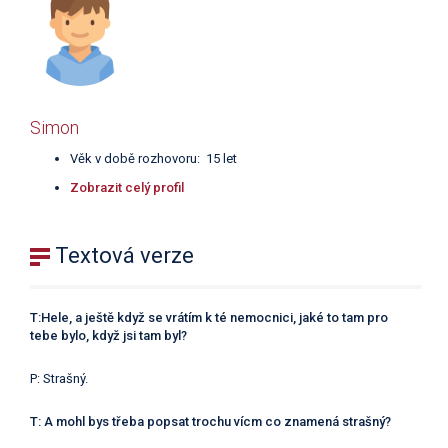
Simon
Věk v době rozhovoru: 15 let
Zobrazit celý profil
Textová verze
T:Hele, a ještě když se vrátím k té nemocnici, jaké to tam pro
tebe bylo, když jsi tam byl?
P: Strašný.
T: A mohl bys třeba popsat trochu vícm co znamená strašný?