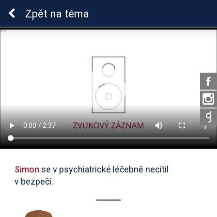
ADHD u dětí
Zpět
na téma
Simon
se v psychiatrické léčebně necítil
v bezpečí.