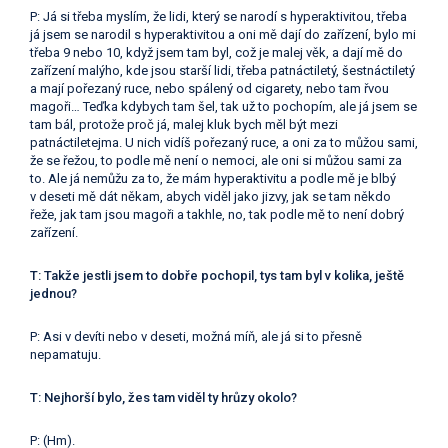
P: Já si třeba myslím, že lidi, který se narodí s hyperaktivitou, třeba
já jsem se narodil s hyperaktivitou a oni mě dají do zařízení, bylo mi
třeba 9 nebo 10, když jsem tam byl, což je malej věk, a dají mě do
zařízení malýho, kde jsou starší lidi, třeba patnáctiletý, šestnáctiletý
a mají pořezaný ruce, nebo spálený od cigarety, nebo tam řvou
magoři… Teďka kdybych tam šel, tak už to pochopím, ale já jsem se
tam bál, protože proč já, malej kluk bych měl být mezi
patnáctiletejma. U nich vidíš pořezaný ruce, a oni za to můžou sami,
že se řežou, to podle mě není o nemoci, ale oni si můžou sami za
to. Ale já nemůžu za to, že mám hyperaktivitu a podle mě je blbý
v deseti mě dát někam, abych viděl jako jizvy, jak se tam někdo
řeže, jak tam jsou magoři a takhle, no, tak podle mě to není dobrý
zařízení.
T: Takže jestli jsem to dobře pochopil, tys tam byl v kolika, ještě
jednou?
P: Asi v devíti nebo v deseti, možná míň, ale já si to přesně
nepamatuju.
T: Nejhorší bylo, žes tam viděl ty hrůzy okolo?
P: (Hm).