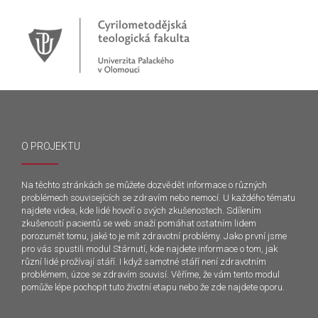
O PROJEKTU
Na těchto stránkách se můžete dozvědět informace o různých
problémech souvisejících se zdravím nebo nemocí. U každého tématu
najdete videa, kde lidé hovoří o svých zkušenostech. Sdílením
zkušeností pacientů se web snaží pomáhat ostatním lidem
porozumět tomu, jaké to je mít zdravotní problémy. Jako první jsme
pro vás spustili modul Stárnutí, kde najdete informace o tom, jak
různí lidé prožívají stáří. I když samotné stáří není zdravotním
problémem, úzce se zdravím souvisí. Věříme, že vám tento modul
pomůže lépe pochopit tuto životní etapu nebo že zde najdete oporu.