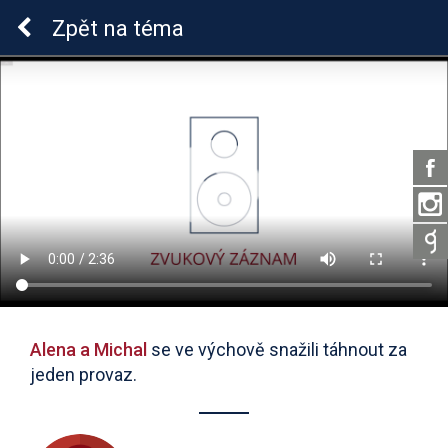
ADHD u dětí
Zpět
na téma
Alena a Michal
se ve výchově snažili táhnout za
jeden provaz.