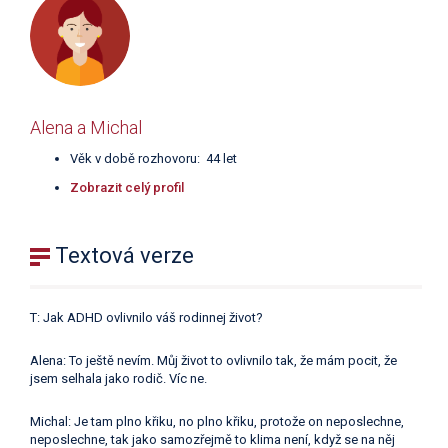
Alena a Michal
Věk v době rozhovoru: 44 let
Zobrazit celý profil
Textová verze
T: Jak ADHD ovlivnilo váš rodinnej život?
Alena: To ještě nevím. Můj život to ovlivnilo tak, že mám pocit, že
jsem selhala jako rodič. Víc ne.
Michal: Je tam plno křiku, no plno křiku, protože on neposlechne,
neposlechne, tak jako samozřejmě to klima není, když se na něj