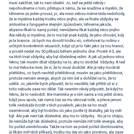
musí zakřičet, tak to není ideální. Jo, teď se ještě někdy i
nepohodneme o tom, přístupu k němu, že se snažíme a myslím, že
táhneme za jeden provaz, jo, ale mezi sebou máme teda nedohody,
že si myslíme každej trošku něco jinýho, ale ve finále vždycky se
smluvíme a fungujeme stejným způsobem, táhneme jakože,
abysme říkali to samý pořád, nemůžeme říkat každej něco jinýho.
Ale někdy si myslíme, že to má být jinak každý, že jeho chování, kdy
je ta hranice. Já bych mu dovolil trošku víc, ovlivňovat tu rodinu v
určitých konkrétních situacích, když už je to fakt jako za tou hranicí,
a prostě nedat mu 50 příkazů během jednoho dne. Prostě 4-5, ale
na těch trvat vždycky, aby byl důslednej režim. A jak už jednou něco
řeknu, tak musím dbát vždycky na to, aby to dodržel. Vždycky. A teď
to má třeba ke mně, že ví, že to musí dodržet. Ale já taky mockrát
přehlídnu, co bych nechtěl přehlídnout, musím se jako přehlídnout,
protože nemám energii, abych za ním šel a dohlížel na to, že to
udělá. Jo, jakmile bych připustil, že to neudělá, tak příště už si z
toho nebude zase nic dělat. Tak nesmím nikdy připustit, že když to
řeknu, že to nedodrží. Ale maminka je s ním sama a má ještě dceru,
když jsou spolu, tak nemá čas se mu věnovat tolik, a přece jenom
tolik nedokáže brzdit v těch povelech, jakože se ho snaží
nasměrovat, aby byl trošičku víc jako podle tý škatulky, jak by měl
být. Ale pak není tak důsledná, aby mu to vždycky… No já to chápu,
že nemůže být tak důsledná, protože nemůže mít tolik energie, aby
ho pořád usměrňovala. Takže na tom se právě pořád domlouváme,
já říkám míň těch příkazů, trošku mu dej víc jako prostoru, ale zase