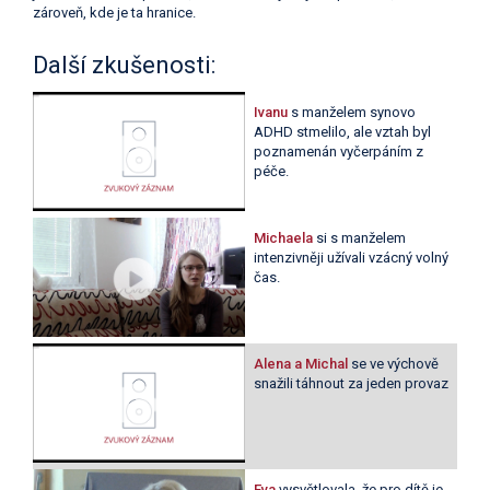
zároveň, kde je ta hranice.
Další zkušenosti:
Ivanu
s manželem synovo
ADHD stmelilo, ale vztah byl
poznamenán vyčerpáním z
péče.
Michaela
si s manželem
intenzivněji užívali vzácný volný
čas.
Alena a Michal
se ve výchově
snažili táhnout za jeden provaz
Eva
vysvětlovala, že pro dítě je