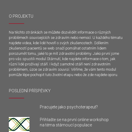
O PROJEKTU
Na těchto stránkách se můžete dozvědět informace o různých
problémech souvisejících se zdravím nebo nemocí. U každého tématu
najdete videa, kde lidé hovoří o svých zkušenostech. Sdílením
zkušeností pacientů se web snaží pomáhat ostatním lidem
porozumět tomu, jaké to je mít zdravotní problémy. Jako první jsme
pro vás spustili modul Stárnutí, kde najdete informace o tom, jak
různí lidé prožívají stáří. I když samotné stáří není zdravotním
problémem, úzce se zdravím souvisí. Věříme, že vám tento modul
pomůže lépe pochopit tuto životní etapu nebo že zde najdete oporu.
POSLEDNÍ PŘÍSPĚVKY
Pracujete jako psychoterapeut?
Přihlašte se na první online workshop
na téma stárnoucí populace