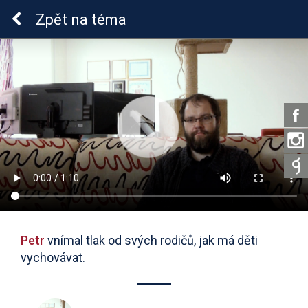
ADHD u dětí
Zpět
na téma
Petr
vnímal tlak od svých rodičů, jak má děti
vychovávat.