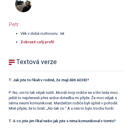
Petr
Věk v době rozhovoru: let
Zobrazit celý profil
Textová verze
T: Jak jste to říkali v rodině, že mají děti ADHD?
P: No, oni to tak nějak tušili. Akorát moji rodiče se s tím teda moc…
ještě to nepřenesli přes srdce doteďka mi přijde. Že moc nějak s
něma neumí komunikovat. Manželčini rodiče byli úplně v pohodě.
Mně přijde, že to brali: „No tak co.“ A u nás to bylo trochu horší.
T: A co jste jim říkal nebo jak jste s nima komunikoval v tomto?