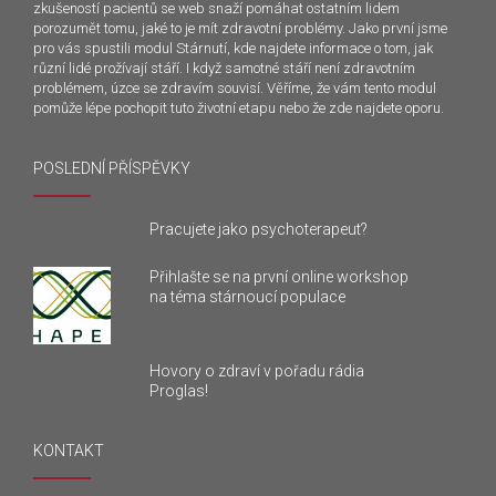
zkušeností pacientů se web snaží pomáhat ostatním lidem
porozumět tomu, jaké to je mít zdravotní problémy. Jako první jsme
pro vás spustili modul Stárnutí, kde najdete informace o tom, jak
různí lidé prožívají stáří. I když samotné stáří není zdravotním
problémem, úzce se zdravím souvisí. Věříme, že vám tento modul
pomůže lépe pochopit tuto životní etapu nebo že zde najdete oporu.
POSLEDNÍ PŘÍSPĚVKY
Pracujete jako psychoterapeut?
Přihlašte se na první online workshop
na téma stárnoucí populace
Hovory o zdraví v pořadu rádia
Proglas!
KONTAKT