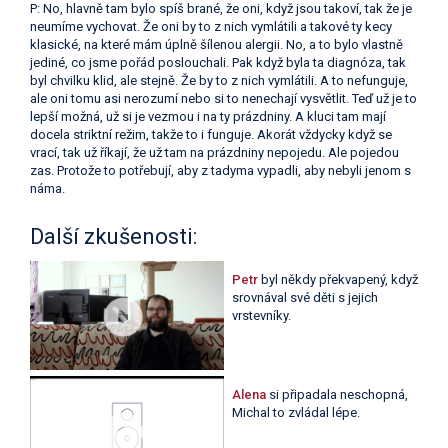
P: No, hlavně tam bylo spíš brané, že oni, když jsou takoví, tak že je
neumíme vychovat. Že oni by to z nich vymlátili a takové ty kecy
klasické, na které mám úplně šílenou alergii. No, a to bylo vlastně
jediné, co jsme pořád poslouchali. Pak když byla ta diagnóza, tak
byl chvilku klid, ale stejně. Že by to z nich vymlátili. A to nefunguje,
ale oni tomu asi nerozumí nebo si to nenechají vysvětlit. Teď už je to
lepší možná, už si je vezmou i na ty prázdniny. A kluci tam mají
docela striktní režim, takže to i funguje. Akorát vždycky když se
vrací, tak už říkají, že už tam na prázdniny nepojedu. Ale pojedou
zas. Protože to potřebují, aby z tadyma vypadli, aby nebyli jenom s
náma.
Další zkušenosti:
Petr
byl někdy překvapený, když
srovnával své děti s jejich
vrstevníky.
Alena
si připadala neschopná,
Michal to zvládal lépe.