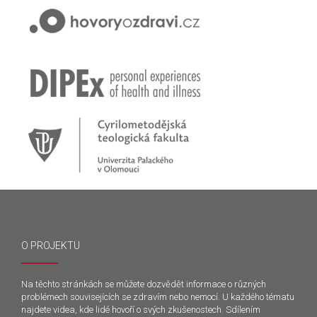
O PROJEKTU
Na těchto stránkách se můžete dozvědět informace o různých
problémech souvisejících se zdravím nebo nemocí. U každého tématu
najdete videa, kde lidé hovoří o svých zkušenostech. Sdílením