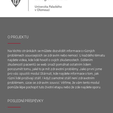
O PROJEKTU
Na těchto stránkách se můžete dozvědět informace o různých
problémech souvisejících se zdravím nebo nemocí. U každého tématu
najdete videa, kde lidé hovoří o svých zkušenostech. Sdílením
zkušeností pacientů se web snaží pomáhat ostatním lidem
porozumět tomu, jaké to je mít zdravotní problémy. Jako první jsme
pro vás spustili modul Stárnutí, kde najdete informace o tom, jak
různí lidé prožívají stáří. I když samotné stáří není zdravotním
problémem, úzce se zdravím souvisí. Věříme, že vám tento modul
pomůže lépe pochopit tuto životní etapu nebo že zde najdete oporu.
POSLEDNÍ PŘÍSPĚVKY