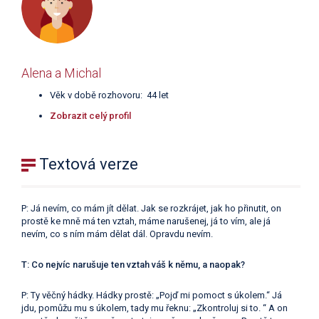
Alena a Michal
Věk v době rozhovoru: 44 let
Zobrazit celý profil
Textová verze
P: Já nevím, co mám jít dělat. Jak se rozkrájet, jak ho přinutit, on
prostě ke mně má ten vztah, máme narušenej, já to vím, ale já
nevím, co s ním mám dělat dál. Opravdu nevím.
T: Co nejvíc narušuje ten vztah váš k němu, a naopak?
P: Ty věčný hádky. Hádky prostě: „Pojď mi pomoct s úkolem.“ Já
jdu, pomůžu mu s úkolem, tady mu řeknu: „Zkontroluj si to. “ A on