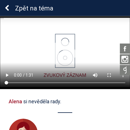
ADHD u dětí
Zpět
na téma
Alena
si nevěděla rady.