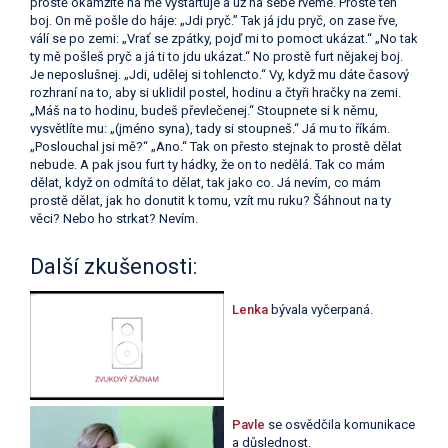
prostě okamžitě na mě vystartuje a už na sebe řveme. Prostě ten
boj. On mě pošle do háje: „Jdi pryč.” Tak já jdu pryč, on zase řve,
válí se po zemi: „Vrať se zpátky, pojď mi to pomoct ukázat.“ „No tak
ty mě pošleš pryč a já ti to jdu ukázat.“ No prostě furt nějakej boj.
Je neposlušnej. „Jdi, udělej si tohlencto.“ Vy, když mu dáte časový
rozhraní na to, aby si uklidil postel, hodinu a čtyři hračky na zemi.
„Máš na to hodinu, budeš převlečenej.“ Stoupnete si k němu,
vysvětlíte mu: „(jméno syna), tady si stoupneš.“ Já mu to říkám.
„Poslouchal jsi mě?“ „Ano.“ Tak on přesto stejnak to prostě dělat
nebude. A pak jsou furt ty hádky, že on to nedělá. Tak co mám
dělat, když on odmítá to dělat, tak jako co. Já nevím, co mám
prostě dělat, jak ho donutit k tomu, vzít mu ruku? Šáhnout na ty
věci? Nebo ho strkat? Nevím.
Další zkušenosti:
Lenka
bývala vyčerpaná.
Pavle
se osvědčila komunikace
a důslednost.