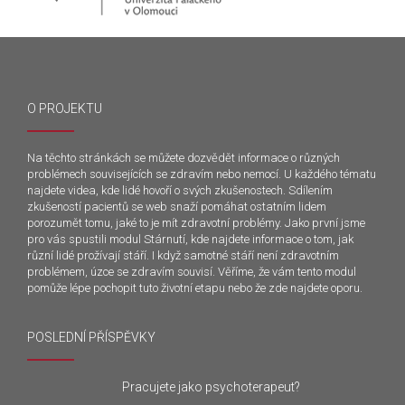
O PROJEKTU
Na těchto stránkách se můžete dozvědět informace o různých
problémech souvisejících se zdravím nebo nemocí. U každého tématu
najdete videa, kde lidé hovoří o svých zkušenostech. Sdílením
zkušeností pacientů se web snaží pomáhat ostatním lidem
porozumět tomu, jaké to je mít zdravotní problémy. Jako první jsme
pro vás spustili modul Stárnutí, kde najdete informace o tom, jak
různí lidé prožívají stáří. I když samotné stáří není zdravotním
problémem, úzce se zdravím souvisí. Věříme, že vám tento modul
pomůže lépe pochopit tuto životní etapu nebo že zde najdete oporu.
POSLEDNÍ PŘÍSPĚVKY
Pracujete jako psychoterapeut?