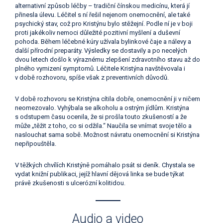
alternativní způsob léčby – tradiční čínskou medicínu, která jí
přinesla úlevu. Léčitel s ní řešil nejenom onemocnění, ale také
psychický stav, což pro Kristýnu bylo stěžejní. Podle ní je v boji
proti jakékoliv nemoci důležité pozitivní myšlení a duševní
pohoda. Během léčebné kúry užívala bylinkové čaje a nálevy a
další přírodní preparáty. Výsledky se dostavily a po necelých
dvou letech došlo k výraznému zlepšení zdravotního stavu až do
plného vymizení symptomů. Léčitele Kristýna navštěvovala i
v době rozhovoru, spíše však z preventivních důvodů.
V době rozhovoru se Kristýna cítila dobře, onemocnění ji v ničem
neomezovalo. Vyhýbala se alkoholu a ostrým jídlům. Kristýna
s odstupem času ocenila, že si prošla touto zkušeností a že
může „těžit z toho, co si odžila.“ Naučila se vnímat svoje tělo a
naslouchat sama sobě. Možnost návratu onemocnění si Kristýna
nepřipouštěla.
V těžkých chvílích Kristýně pomáhalo psát si deník. Chystala se
vydat knižní publikaci, jejíž hlavní dějová linka se bude týkat
právě zkušenosti s ulcerózní kolitidou.
Audio a video