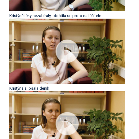
Kristýně léky nezabíraly, obrátila se proto na léčitele.
Kristýna si psala deník.