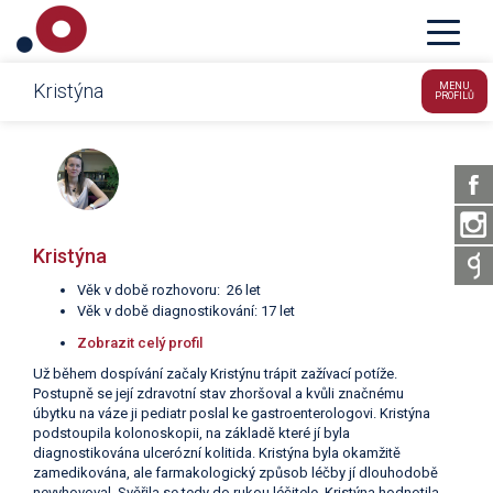
Crohnova nemoc a ulcerózní kolitida – IBD
Kristýna
MENU
PROFILŮ
Kristýna
Věk v době rozhovoru: 26 let
Věk v době diagnostikování: 17 let
Zobrazit celý profil
Už během dospívání začaly Kristýnu trápit zažívací potíže.
Postupně se její zdravotní stav zhoršoval a kvůli značnému
úbytku na váze ji pediatr poslal ke gastroenterologovi. Kristýna
podstoupila kolonoskopii, na základě které jí byla
diagnostikována ulcerózní kolitida. Kristýna byla okamžitě
zamedikována, ale farmakologický způsob léčby jí dlouhodobě
nevyhovoval. Svěřila se tedy do rukou léčitele. Kristýna hodnotila