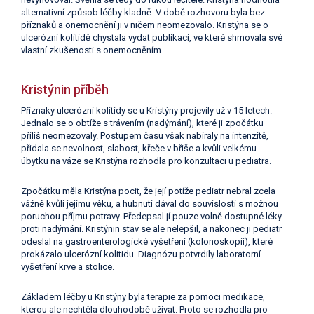
alternativní způsob léčby kladně. V době rozhovoru byla bez
příznaků a onemocnění ji v ničem neomezovalo. Kristýna se o
ulcerózní kolitidě chystala vydat publikaci, ve které shrnovala své
vlastní zkušenosti s onemocněním.
Kristýnin příběh
Příznaky ulcerózní kolitidy se u Kristýny projevily už v 15 letech.
Jednalo se o obtíže s trávením (nadýmání), které ji zpočátku
příliš neomezovaly. Postupem času však nabíraly na intenzitě,
přidala se nevolnost, slabost, křeče v břiše a kvůli velkému
úbytku na váze se Kristýna rozhodla pro konzultaci u pediatra.
Zpočátku měla Kristýna pocit, že její potíže pediatr nebral zcela
vážně kvůli jejímu věku, a hubnutí dával do souvislosti s možnou
poruchou příjmu potravy. Předepsal jí pouze volně dostupné léky
proti nadýmání. Kristýnin stav se ale nelepšil, a nakonec ji pediatr
odeslal na gastroenterologické vyšetření (kolonoskopii), které
prokázalo ulcerózní kolitidu. Diagnózu potvrdily laboratorní
vyšetření krve a stolice.
Základem léčby u Kristýny byla terapie za pomoci medikace,
kterou ale nechtěla dlouhodobě užívat. Proto se rozhodla pro