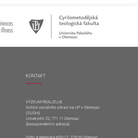
KONTAKT
VÝZKUM REALIZUJE
Institut sociálního zdraví na UP v Olomouci
(OUSHI)
Univerzitní 22, 771 11 Olomouc
(korespondenční adresa)
Sídlo: Kateřinská 653/17, 779 00 Olomouc