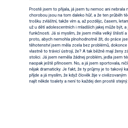
Prostě jsem to přijala, já jsem tu nemoc ani nebrala
chorobou jsou na tom daleko hůř, a že ten průběh tě
trošku zvláštní, takže vím a, až pozdějc, časem, letam
už u dětí adolescentních i mladších jakej může být, a j
funkčnosti. Já si myslím, že jsem měla velký štěstí a
proto, abych nemohla plnohodnotně žít, do práce jsem
těhotenství jsem měla zcela bez problémů, dokonce i
vlastně to trávicí ústrojí, že? A tak běžně mají ženy
stolici. Já jsem neměla žádnej problém, jedla jsem t
naopak ještě přínosem. No, a já jsem sportovala, ni
nějak dramaticky. Je fakt, že ty průjmy je to takový ka
příjde a já myslím, že když člověk žije v civilizovaný
najít někde toalety a není to každej den prostě stejný.