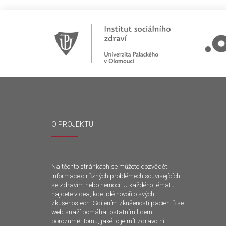
O PROJEKTU
Na těchto stránkách se můžete dozvědět
informace o různých problémech souvisejících
se zdravím nebo nemocí. U každého tématu
najdete videa, kde lidé hovoří o svých
zkušenostech. Sdílením zkušeností pacientů se
web snaží pomáhat ostatním lidem
porozumět tomu, jaké to je mít zdravotní