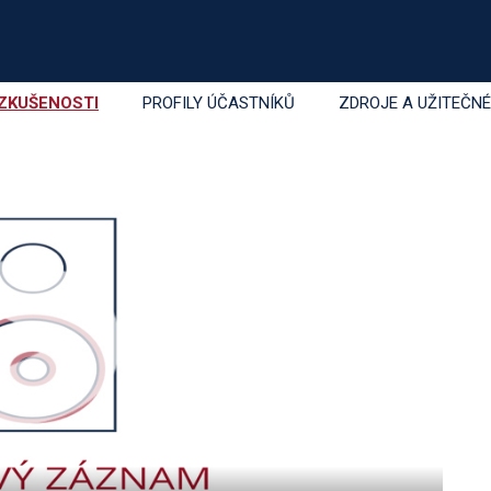
rózní kolitida – IBD
ZKUŠENOSTI
PROFILY ÚČASTNÍKŮ
ZDROJE A UŽITEČN