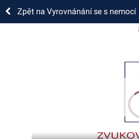
Crohnova nemoc a ulce
Zpět
na Vyrovnánání se s nemocí