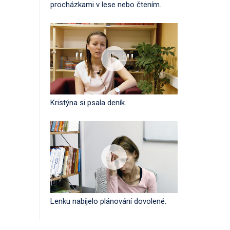
procházkami v lese nebo čtením.
Kristýna si psala deník.
Lenku nabíjelo plánování dovolené.