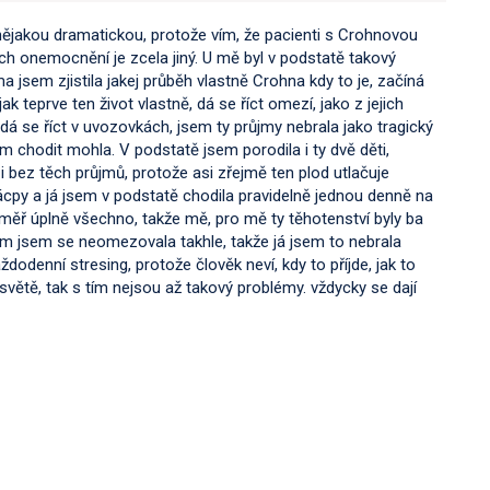
 nějakou dramatickou, protože vím, že pacienti s Crohnovou
ch onemocnění je zcela jiný. U mě byl v podstatě takový
a jsem zjistila jakej průběh vlastně Crohna kdy to je, začíná
ak teprve ten život vlastně, dá se říct omezí, jako z jejich
 dá se říct v uvozovkách, jsem ty průjmy nebrala jako tragický
 chodit mohla. V podstatě jsem porodila i ty dvě děti,
 bez těch průjmů, protože asi zřejmě ten plod utlačuje
 zácpy a já jsem v podstatě chodila pravidelně jednou denně na
éměř úplně všechno, takže mě, pro mě ty těhotenství byly ba
čím jsem se neomezovala takhle, takže já jsem to nebrala
ždodenní stresing, protože člověk neví, kdy to příjde, jak to
m světě, tak s tím nejsou až takový problémy. vždycky se dají