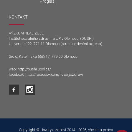
Proglas!
KONTAKT
VÝZKUM REALIZUJE
Institut sociálního zdraví na UP v Olomouci (OUSHI)
Univerzitní 22, 771 11 Olomouc (korespondenční adresa)
Sídlo: Kateřinská 653/17, 779 00 Olomouc
web:
http://oushi.upol.cz/
facebook:
http://facebook.com/hovoryozdravi
Tento web používá k poskytování služeb a analýze
návštěvnosti soubory cookie. Používáním tohoto webu s tím
souhlasíte.
Copyright © Hovory o zdraví 2014 - 2026, všechna práva