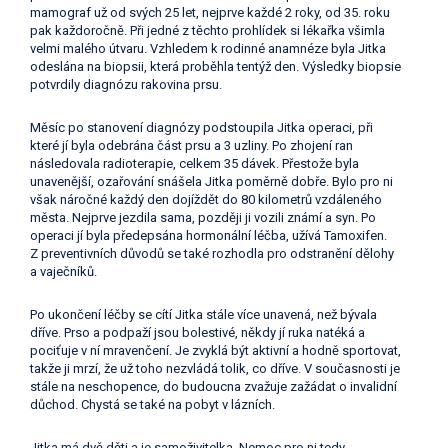
mamograf už od svých 25 let, nejprve každé 2 roky, od 35. roku
pak každoročně. Při jedné z těchto prohlídek si lékařka všimla
velmi malého útvaru. Vzhledem k rodinné anamnéze byla Jitka
odeslána na biopsii, která proběhla tentýž den. Výsledky biopsie
potvrdily diagnózu rakovina prsu.
Měsíc po stanovení diagnózy podstoupila Jitka operaci, při
které jí byla odebrána část prsu a 3 uzliny. Po zhojení ran
následovala radioterapie, celkem 35 dávek. Přestože byla
unavenější, ozařování snášela Jitka poměrně dobře. Bylo pro ni
však náročné každý den dojíždět do 80 kilometrů vzdáleného
města. Nejprve jezdila sama, později ji vozili známí a syn. Po
operaci jí byla předepsána hormonální léčba, užívá Tamoxifen.
Z preventivních důvodů se také rozhodla pro odstranění dělohy
a vaječníků.
Po ukončení léčby se cítí Jitka stále více unavená, než bývala
dříve. Prso a podpaží jsou bolestivé, někdy jí ruka natéká a
pociťuje v ní mravenčení. Je zvyklá být aktivní a hodně sportovat,
takže ji mrzí, že už toho nezvládá tolik, co dříve. V současnosti je
stále na neschopence, do budoucna zvažuje zažádat o invalidní
důchod. Chystá se také na pobyt v lázních.
Jitka má dvě děti a je samoživitelka. Nemoc pro ni tedy