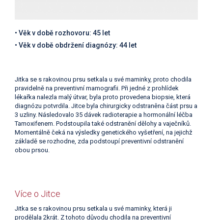
• Věk v době rozhovoru: 45 let
• Věk v době obdržení diagnózy: 44 let
Jitka se s rakovinou prsu setkala u své maminky, proto chodila
pravidelně na preventivní mamografii. Při jedné z prohlídek
lékařka nalezla malý útvar, byla proto provedena biopsie, která
diagnózu potvrdila. Jitce byla chirurgicky odstraněna část prsu a
3 uzliny. Následovalo 35 dávek radioterapie a hormonální léčba
Tamoxifenem. Podstoupila také odstranění dělohy a vaječníků.
Momentálně čeká na výsledky genetického vyšetření, na jejichž
základě se rozhodne, zda podstoupí preventivní odstranění
obou prsou.
Více o Jitce
Jitka se s rakovinou prsu setkala u své maminky, která ji
prodělala 2krát. Z tohoto důvodu chodila na preventivní