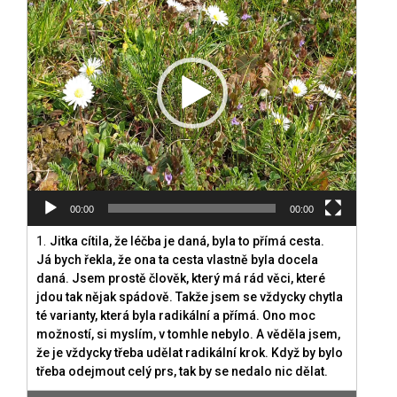
00:00
00:00
1.
Jitka cítila, že léčba je daná, byla to přímá cesta.
Já bych řekla, že ona ta cesta vlastně byla docela
daná. Jsem prostě člověk, který má rád věci, které
jdou tak nějak spádově. Takže jsem se vždycky chytla
té varianty, která byla radikální a přímá. Ono moc
možností, si myslím, v tomhle nebylo. A věděla jsem,
že je vždycky třeba udělat radikální krok. Když by bylo
třeba odejmout celý prs, tak by se nedalo nic dělat.