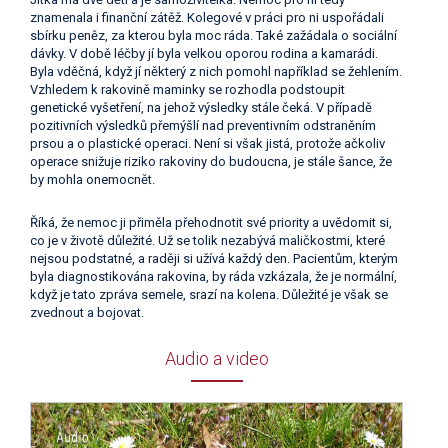
znamenala i finanční zátěž. Kolegové v práci pro ni uspořádali
sbírku peněz, za kterou byla moc ráda. Také zažádala o sociální
dávky. V době léčby jí byla velkou oporou rodina a kamarádi.
Byla vděčná, když jí některý z nich pomohl například se žehlením.
Vzhledem k rakovině maminky se rozhodla podstoupit
genetické vyšetření, na jehož výsledky stále čeká. V případě
pozitivních výsledků přemýšlí nad preventivním odstraněním
prsou a o plastické operaci. Není si však jistá, protože ačkoliv
operace snižuje riziko rakoviny do budoucna, je stále šance, že
by mohla onemocnět.
Říká, že nemoc ji přiměla přehodnotit své priority a uvědomit si,
co je v životě důležité. Už se tolik nezabývá maličkostmi, které
nejsou podstatné, a raději si užívá každý den. Pacientům, kterým
byla diagnostikována rakovina, by ráda vzkázala, že je normální,
když je tato zpráva semele, srazí na kolena. Důležité je však se
zvednout a bojovat.
Audio a video
Video
přehrávač