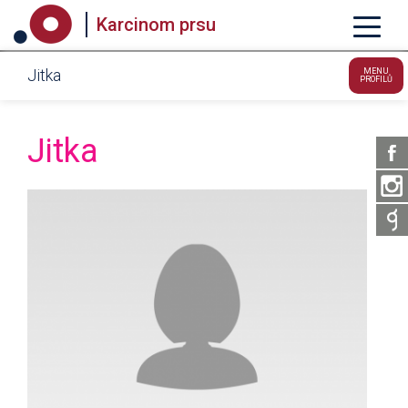
Karcinom prsu
Jitka
MENU
PROFILŮ
Jitka