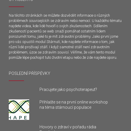
lékaře, který když tam přijdete, podá vám ruku a
pamatuje si, jak se jmenujete, a je to prostě. Působí to
na mě dobře.
Na těchto stránkách se můžete dozvědět informace o různých
problémech souvisejících se zdravím nebo nemocí. U každého tématu
najdete videa, kde lidé hovoří o svých zkušenostech. Sdílením
zkušeností pacientů se web snaží pomáhat ostatním lidem
porozumět tomu, jaké to je mít zdravotní problémy. Jako první jsme
pro vás spustili modul Stárnutí, kde najdete informace o tom, jak
různí lidé prožívají stáří. I když samotné stáří není zdravotním
problémem, úzce se zdravím souvisí. Věříme, že vám tento modul
pomůže lépe pochopit tuto životní etapu nebo že zde najdete oporu.
POSLEDNÍ PŘÍSPĚVKY
Pracujete jako psychoterapeut?
Přihlašte se na první online workshop
na téma stárnoucí populace
Hovory o zdraví v pořadu rádia