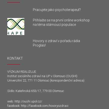
Pracujete jako psychoterapeut?
Přihlašte se na první online workshop
na téma stárnoucí populace
Hovory o zdraví v pořadu rádia
Proglas!
KONTAKT
VÝZKUM REALIZUJE
Institut sociálního zdraví na UP v Olomouci (OUSHI)
Univerzitní 22, 771 11 Olomouc (korespondenční adresa)
Sídlo: Kateřinská 653/17, 779 00 Olomouc
web:
http://oushi.upol.cz/
facebook:
http://facebook.com/hovoryozdravi