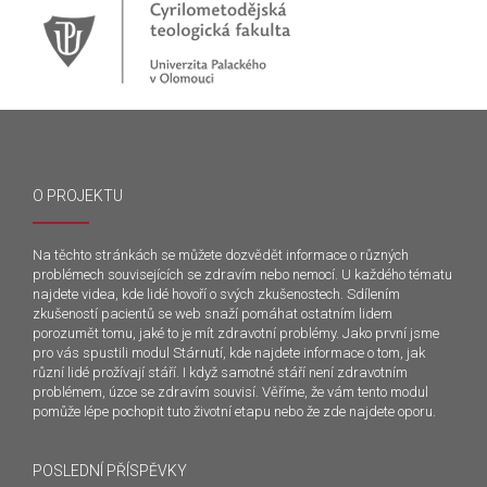
O PROJEKTU
Na těchto stránkách se můžete dozvědět informace o různých
problémech souvisejících se zdravím nebo nemocí. U každého tématu
najdete videa, kde lidé hovoří o svých zkušenostech. Sdílením
zkušeností pacientů se web snaží pomáhat ostatním lidem
porozumět tomu, jaké to je mít zdravotní problémy. Jako první jsme
pro vás spustili modul Stárnutí, kde najdete informace o tom, jak
různí lidé prožívají stáří. I když samotné stáří není zdravotním
problémem, úzce se zdravím souvisí. Věříme, že vám tento modul
pomůže lépe pochopit tuto životní etapu nebo že zde najdete oporu.
POSLEDNÍ PŘÍSPĚVKY