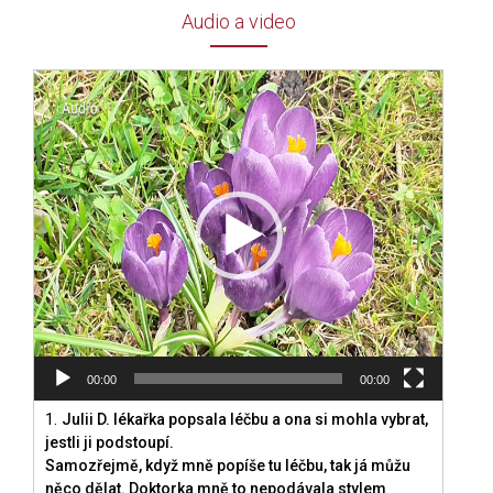
Audio a video
Video
přehrávač
00:00
00:00
1.
Julii D. lékařka popsala léčbu a ona si mohla vybrat,
jestli ji podstoupí.
Samozřejmě, když mně popíše tu léčbu, tak já můžu
něco dělat. Doktorka mně to nepodávala stylem