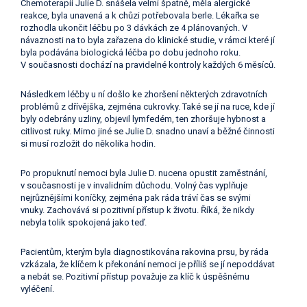
Chemoterapii Julie D. snášela velmi špatně, měla alergické
reakce, byla unavená a k chůzi potřebovala berle. Lékařka se
rozhodla ukončit léčbu po 3 dávkách ze 4 plánovaných. V
návaznosti na to byla zařazena do klinické studie, v rámci které jí
byla podávána biologická léčba po dobu jednoho roku.
V současnosti dochází na pravidelné kontroly každých 6 měsíců.
Následkem léčby u ní došlo ke zhoršení některých zdravotních
problémů z dřívějška, zejména cukrovky. Také se jí na ruce, kde jí
byly odebrány uzliny, objevil lymfedém, ten zhoršuje hybnost a
citlivost ruky. Mimo jiné se Julie D. snadno unaví a běžné činnosti
si musí rozložit do několika hodin.
Po propuknutí nemoci byla Julie D. nucena opustit zaměstnání,
v současnosti je v invalidním důchodu. Volný čas vyplňuje
nejrůznějšími koníčky, zejména pak ráda tráví čas se svými
vnuky. Zachovává si pozitivní přístup k životu. Říká, že nikdy
nebyla tolik spokojená jako teď.
Pacientům, kterým byla diagnostikována rakovina prsu, by ráda
vzkázala, že klíčem k překonání nemoci je příliš se jí nepoddávat
a nebát se. Pozitivní přístup považuje za klíč k úspěšnému
vyléčení.