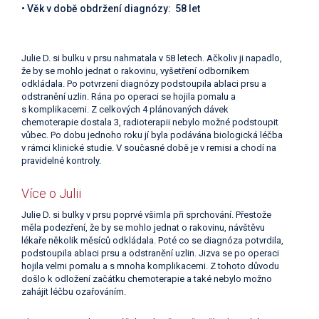
• Věk v době obdržení diagnózy: 58 let
Julie D. si bulku v prsu nahmatala v 58 letech. Ačkoliv ji napadlo,
že by se mohlo jednat o rakovinu, vyšetření odborníkem
odkládala. Po potvrzení diagnózy podstoupila ablaci prsu a
odstranění uzlin. Rána po operaci se hojila pomalu a
s komplikacemi. Z celkových 4 plánovaných dávek
chemoterapie dostala 3, radioterapii nebylo možné podstoupit
vůbec. Po dobu jednoho roku jí byla podávána biologická léčba
v rámci klinické studie. V současné době je v remisi a chodí na
pravidelné kontroly.
Více o Julii
Julie D. si bulky v prsu poprvé všimla při sprchování. Přestože
měla podezření, že by se mohlo jednat o rakovinu, návštěvu
lékaře několik měsíců odkládala. Poté co se diagnóza potvrdila,
podstoupila ablaci prsu a odstranění uzlin. Jizva se po operaci
hojila velmi pomalu a s mnoha komplikacemi. Z tohoto důvodu
došlo k odložení začátku chemoterapie a také nebylo možno
zahájit léčbu ozařováním.