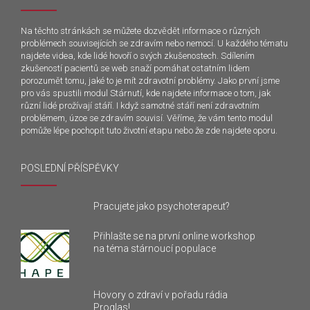
Na těchto stránkách se můžete dozvědět informace o různých
problémech souvisejících se zdravím nebo nemocí. U každého tématu
najdete videa, kde lidé hovoří o svých zkušenostech. Sdílením
zkušeností pacientů se web snaží pomáhat ostatním lidem
porozumět tomu, jaké to je mít zdravotní problémy. Jako první jsme
pro vás spustili modul Stárnutí, kde najdete informace o tom, jak
různí lidé prožívají stáří. I když samotné stáří není zdravotním
problémem, úzce se zdravím souvisí. Věříme, že vám tento modul
pomůže lépe pochopit tuto životní etapu nebo že zde najdete oporu.
POSLEDNÍ PŘÍSPĚVKY
Pracujete jako psychoterapeut?
Přihlašte se na první online workshop
na téma stárnoucí populace
Hovory o zdraví v pořadu rádia
Proglas!