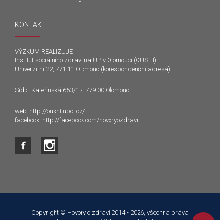
KONTAKT
VÝZKUM REALIZUJE
Institut sociálního zdraví na UP v Olomouci (OUSHI)
Univerzitní 22, 771 11 Olomouc (korespondenční adresa)
Sídlo: Kateřinská 653/17, 779 00 Olomouc
web:
http://oushi.upol.cz/
facebook:
http://facebook.com/hovoryozdravi
Tento web používá k poskytování služeb a analýze
návštěvnosti soubory cookie. Používáním tohoto webu s tím
souhlasíte.
Copyright © Hovory o zdraví 2014 - 2026, všechna práva