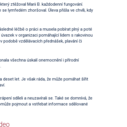
terý ztěžoval Marii B. každodenní fungování.
 se lymfedém zhoršoval. Úleva přišla ve chvíli, kdy
ásledné léčbě o práci a musela pobírat plný a poté
 úvazek v organizaci pomáhající lidem s rakovinou
 v podobě vzdělávacích přednášek, plavání či
konala všechna úskalí onemocnění i přírodní
.
a deset let. Je však ráda, že může pomáhat šířit
ví.
ápení sdíleli a neuzavírali se. Také se domnívá, že
omůže pojmout a vstřebat informace sdělované
ideo