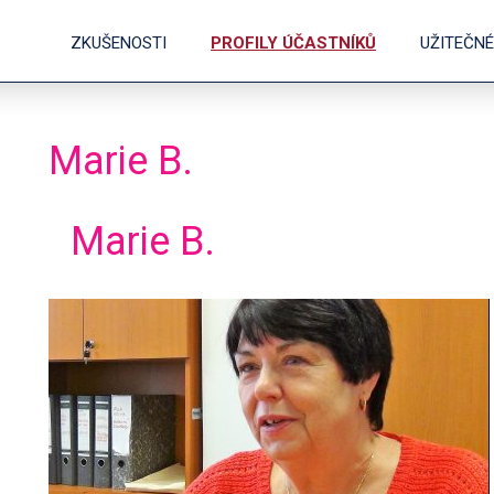
ZKUŠENOSTI
PROFILY ÚČASTNÍKŮ
UŽITEČN
Marie B.
Marie B.