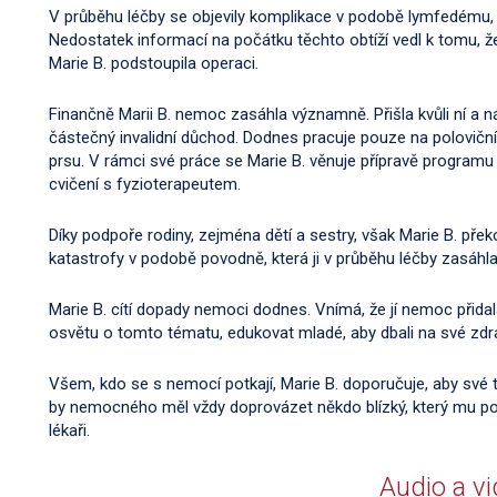
V průběhu léčby se objevily komplikace v podobě lymfedému, k
Nedostatek informací na počátku těchto obtíží vedl k tomu, že
Marie B. podstoupila operaci.
Finančně Marii B. nemoc zasáhla významně. Přišla kvůli ní a n
částečný invalidní důchod. Dodnes pracuje pouze na poloviční
prsu. V rámci své práce se Marie B. věnuje přípravě programu
cvičení s fyzioterapeutem.
Díky podpoře rodiny, zejména dětí a sestry, však Marie B. pře
katastrofy v podobě povodně, která ji v průběhu léčby zasáhla
Marie B. cítí dopady nemoci dodnes. Vnímá, že jí nemoc přidal
osvětu o tomto tématu, edukovat mladé, aby dbali na své zdra
Všem, kdo se s nemocí potkají, Marie B. doporučuje, aby své tr
by nemocného měl vždy doprovázet někdo blízký, který mu p
lékaři.
Audio a v