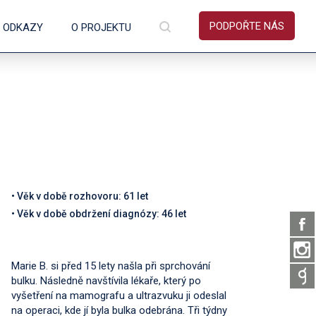
PODPOŘTE NÁS
É ODKAZY
O PROJEKTU
• Věk v době rozhovoru: 61 let
• Věk v době obdržení diagnózy: 46 let
Marie B. si před 15 lety našla při sprchování
bulku. Následně navštívila lékaře, který po
vyšetření na mamografu a ultrazvuku ji odeslal
na operaci, kde jí byla bulka odebrána. Tři týdny