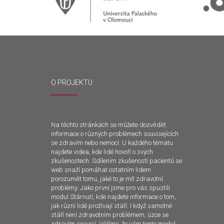
O PROJEKTU
Na těchto stránkách se můžete dozvědět
informace o různých problémech souvisejících
se zdravím nebo nemocí. U každého tématu
najdete videa, kde lidé hovoří o svých
zkušenostech. Sdílením zkušeností pacientů se
web snaží pomáhat ostatním lidem
porozumět tomu, jaké to je mít zdravotní
problémy. Jako první jsme pro vás spustili
modul Stárnutí, kde najdete informace o tom,
jak různí lidé prožívají stáří. I když samotné
stáří není zdravotním problémem, úzce se
zdravím souvisí. Věříme, že vám tento modul