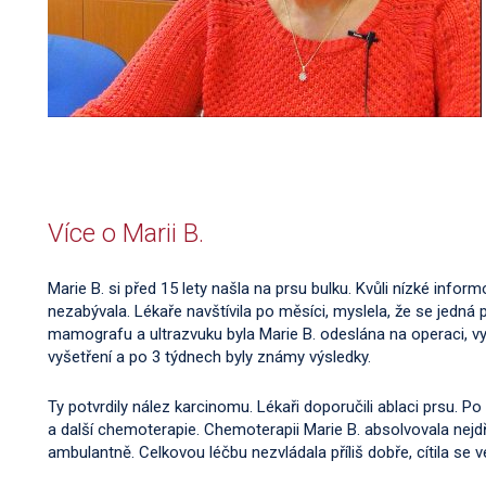
Více o Marii B.
Marie B. si před 15 lety našla na prsu bulku. Kvůli nízké infor
nezabývala. Lékaře navštívila po měsíci, myslela, že se jedná
mamografu a ultrazvuku byla Marie B. odeslána na operaci, vy
vyšetření a po 3 týdnech byly známy výsledky.
Ty potvrdily nález karcinomu. Lékaři doporučili ablaci prsu. 
a další chemoterapie. Chemoterapii Marie B. absolvovala nejdř
ambulantně. Celkovou léčbu nezvládala příliš dobře, cítila se v