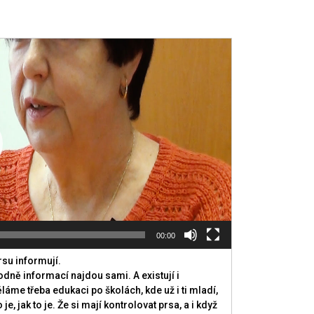
00:00
rsu informují.
 hodně informací najdou sami. A existují i
děláme třeba edukaci po školách, kde už i ti mladí,
e, jak to je. Že si mají kontrolovat prsa, a i když