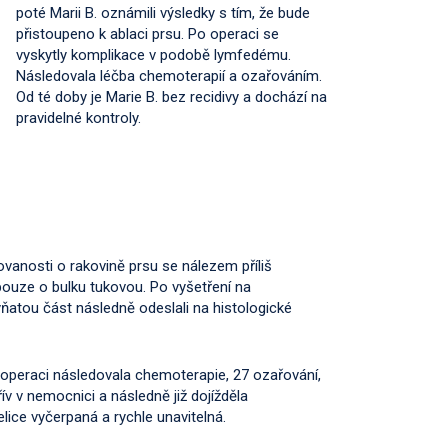
poté Marii B. oznámili výsledky s tím, že bude
přistoupeno k ablaci prsu. Po operaci se
vyskytly komplikace v podobě lymfedému.
Následovala léčba chemoterapií a ozařováním.
Od té doby je Marie B. bez recidivy a dochází na
pravidelné kontroly.
movanosti o rakovině prsu se nálezem příliš
 pouze o bulku tukovou. Po vyšetření na
ňatou část následně odeslali na histologické
Po operaci následovala chemoterapie, 27 ozařování,
ív v nemocnici a následně již dojížděla
elice vyčerpaná a rychle unavitelná.