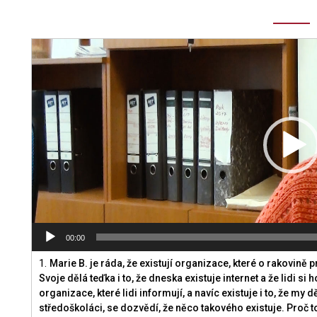
Video
přehrávač
00:00
1.
Marie B. je ráda, že existují organizace, které o rakovině p
Svoje dělá teďka i to, že dneska existuje internet a že lidi si
organizace, které lidi informují, a navíc existuje i to, že my 
středoškoláci, se dozvědí, že něco takového existuje. Proč to j