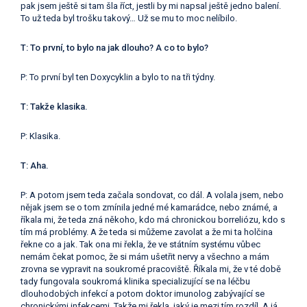
pak jsem ještě si tam šla říct, jestli by mi napsal ještě jedno balení.
To už teda byl trošku takový… Už se mu to moc nelíbilo.
T: To první, to bylo na jak dlouho? A co to bylo?
P: To první byl ten Doxycyklin a bylo to na tři týdny.
T: Takže klasika.
P: Klasika.
T: Aha.
P: A potom jsem teda začala sondovat, co dál. A volala jsem, nebo
nějak jsem se o tom zmínila jedné mé kamarádce, nebo známé, a
říkala mi, že teda zná někoho, kdo má chronickou borreliózu, kdo s
tím má problémy. A že teda si můžeme zavolat a že mi ta holčina
řekne co a jak. Tak ona mi řekla, že ve státním systému vůbec
nemám čekat pomoc, že si mám ušetřit nervy a všechno a mám
zrovna se vypravit na soukromé pracoviště. Říkala mi, že v té době
tady fungovala soukromá klinika specializující se na léčbu
dlouhodobých infekcí a potom doktor imunolog zabývající se
chronickými infekcemi. Takže mi řekla, jaký je mezi tím rozdíl. A já