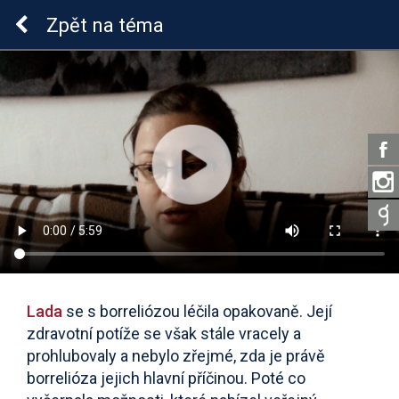
Lymeská borrelióza
Zpět
na téma
Lada
se s borreliózou léčila opakovaně. Její
zdravotní potíže se však stále vracely a
prohlubovaly a nebylo zřejmé, zda je právě
borrelióza jejich hlavní příčinou. Poté co