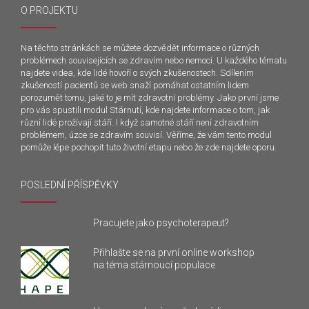
O PROJEKTU
Na těchto stránkách se můžete dozvědět informace o různých
problémech souvisejících se zdravím nebo nemocí. U každého tématu
najdete videa, kde lidé hovoří o svých zkušenostech. Sdílením
zkušeností pacientů se web snaží pomáhat ostatním lidem
porozumět tomu, jaké to je mít zdravotní problémy. Jako první jsme
pro vás spustili modul Stárnutí, kde najdete informace o tom, jak
různí lidé prožívají stáří. I když samotné stáří není zdravotním
problémem, úzce se zdravím souvisí. Věříme, že vám tento modul
pomůže lépe pochopit tuto životní etapu nebo že zde najdete oporu.
POSLEDNÍ PŘÍSPĚVKY
Pracujete jako psychoterapeut?
Přihlašte se na první online workshop
na téma stárnoucí populace