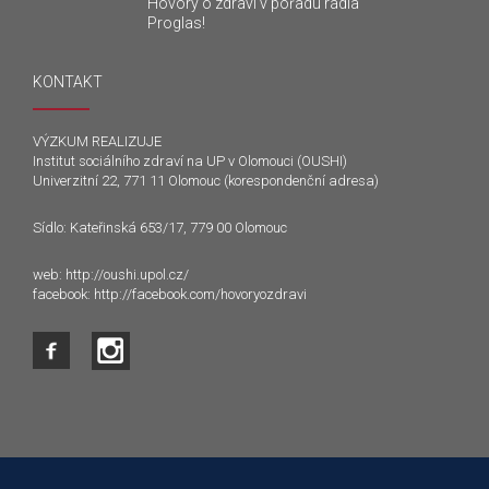
Hovory o zdraví v pořadu rádia
Proglas!
KONTAKT
VÝZKUM REALIZUJE
Institut sociálního zdraví na UP v Olomouci (OUSHI)
Univerzitní 22, 771 11 Olomouc (korespondenční adresa)
Sídlo: Kateřinská 653/17, 779 00 Olomouc
web:
http://oushi.upol.cz/
facebook:
http://facebook.com/hovoryozdravi
Tento web používá k poskytování služeb a analýze
návštěvnosti soubory cookie. Používáním tohoto webu s tím