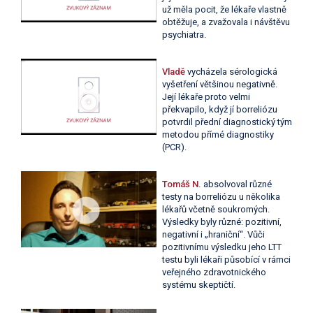
už měla pocit, že lékaře vlastně
obtěžuje, a zvažovala i návštěvu
psychiatra.
Vladě
vycházela sérologická
vyšetření většinou negativně.
Její lékaře proto velmi
překvapilo, když jí borreliózu
potvrdil přední diagnostický tým
metodou přímé diagnostiky
(PCR).
Tomáš N.
absolvoval různé
testy na borreliózu u několika
lékařů včetně soukromých.
Výsledky byly různé: pozitivní,
negativní i „hraniční“. Vůči
pozitivnímu výsledku jeho LTT
testu byli lékaři působící v rámci
veřejného zdravotnického
systému skeptičtí.