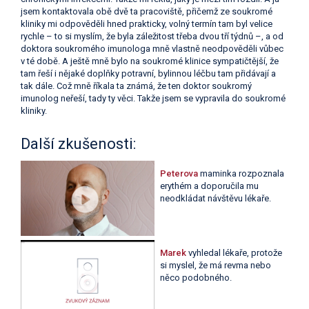
jsem kontaktovala obě dvě ta pracoviště, přičemž ze soukromé
kliniky mi odpověděli hned prakticky, volný termín tam byl velice
rychle – to si myslím, že byla záležitost třeba dvou tří týdnů –, a od
doktora soukromého imunologa mně vlastně neodpověděli vůbec
v té době. A ještě mně bylo na soukromé klinice sympatičtější, že
tam řeší i nějaké doplňky potravní, bylinnou léčbu tam přidávají a
tak dále. Což mně říkala ta známá, že ten doktor soukromý
imunolog neřeší, tady ty věci. Takže jsem se vypravila do soukromé
kliniky.
Další zkušenosti:
Peterova
maminka rozpoznala
erythém a doporučila mu
neodkládat návštěvu lékaře.
Marek
vyhledal lékaře, protože
si myslel, že má revma nebo
něco podobného.