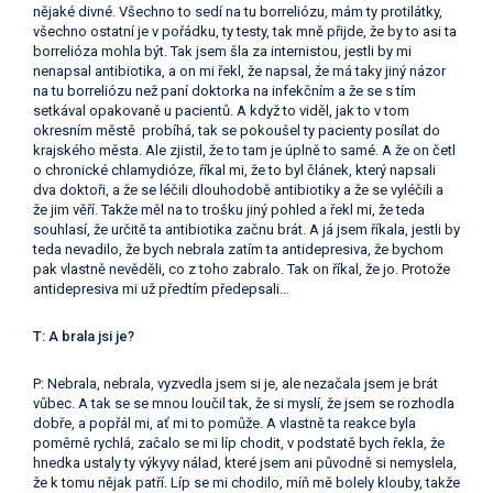
nějaké divné. Všechno to sedí na tu borreliózu, mám ty protilátky,
všechno ostatní je v pořádku, ty testy, tak mně přijde, že by to asi ta
borrelióza mohla být. Tak jsem šla za internistou, jestli by mi
nenapsal antibiotika, a on mi řekl, že napsal, že má taky jiný názor
na tu borreliózu než paní doktorka na infekčním a že se s tím
setkával opakovaně u pacientů. A když to viděl, jak to v tom
okresním městě probíhá, tak se pokoušel ty pacienty posílat do
krajského města. Ale zjistil, že to tam je úplně to samé. A že on četl
o chronické chlamydióze, říkal mi, že to byl článek, který napsali
dva doktoři, a že se léčili dlouhodobě antibiotiky a že se vyléčili a
že jim věří.
Takže měl na to trošku jiný pohled a řekl mi, že teda
souhlasí, že určitě ta antibiotika začnu brát. A já jsem říkala, jestli by
teda nevadilo, že bych nebrala zatím ta antidepresiva, že bychom
pak vlastně nevěděli, co z toho zabralo. Tak on říkal, že jo. Protože
antidepresiva mi už předtím předepsali…
T: A brala jsi je?
P: Nebrala, nebrala, vyzvedla jsem si je, ale nezačala jsem je brát
vůbec. A tak se se mnou loučil tak, že si myslí, že jsem se rozhodla
dobře, a popřál mi, ať mi to pomůže. A vlastně ta reakce byla
poměrně rychlá, začalo se mi líp chodit, v podstatě bych řekla, že
hnedka ustaly ty výkyvy nálad, které jsem ani původně si nemyslela,
že k tomu nějak patří. Líp se mi chodilo, míň mě bolely klouby, takže