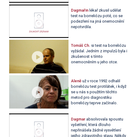
Dagmařin
lékař zkusil udělat
test na borreliózu poté, co se
podezření na jiná onemocnění
nepotvrdila.
Tomáš Ch.
si test na borreliózu
vyžádal. Jedním z impulzů byla i
zkušenost s tímto
onemocněním u jeho otce.
Aleně
už v roce 1992 odhalil
borreliózu test protilátek, i když
se u nás s použitím těchto
metod pro diagnostiku
borreliózy teprve začínalo.
Dagmar
absolvovala spoustu
vyšetření, která dlouho
nepřinášela žádné vysvětlení
jejího zdravotního stavu. Někdy