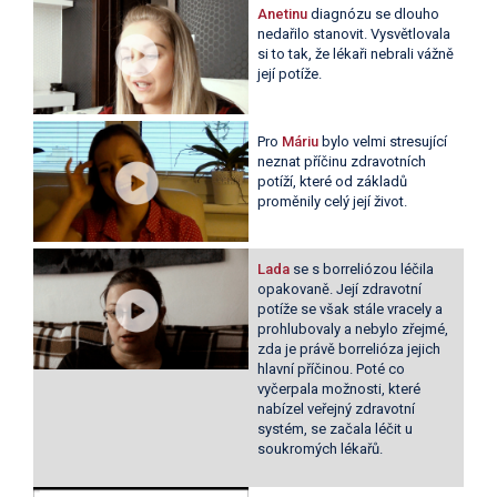
Anetinu
diagnózu se dlouho
nedařilo stanovit. Vysvětlovala
si to tak, že lékaři nebrali vážně
její potíže.
Pro
Máriu
bylo velmi stresující
neznat příčinu zdravotních
potíží, které od základů
proměnily celý její život.
Lada
se s borreliózou léčila
opakovaně. Její zdravotní
potíže se však stále vracely a
prohlubovaly a nebylo zřejmé,
zda je právě borrelióza jejich
hlavní příčinou. Poté co
vyčerpala možnosti, které
nabízel veřejný zdravotní
systém, se začala léčit u
soukromých lékařů.