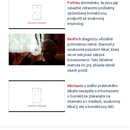
Petřinu
domněnku, že jsou její
závažné zdravotní problémy
způsobeny borreliózou,
podpořil až soukromý
imunolog.
Bedřich
diagnózu oficiálně
potvrzenou nemá. Stanovil ji
soukromě působící lékař, který
se ve své praxi zabývá
biorezonancí. Tato léčebné
metoda ho prý zbavila téměř
všech potíží.
Michaela
u svého praktického
lékaře neuspěla s informacemi
o borrelióze získanými na
internetu a v médiích, soukromý
lékař ji ale s borreliózou léčí.