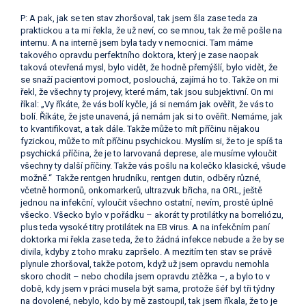
P: A pak, jak se ten stav zhoršoval, tak jsem šla zase teda za
praktickou a ta mi řekla, že už neví, co se mnou, tak že mě pošle na
internu. A na interně jsem byla tady v nemocnici. Tam máme
takového opravdu perfektního doktora, který je zase naopak
taková otevřená mysl, bylo vidět, že hodně přemýšlí, bylo vidět, že
se snaží pacientovi pomoct, poslouchá, zajímá ho to. Takže on mi
řekl, že všechny ty projevy, které mám, tak jsou subjektivní. On mi
říkal: „Vy říkáte, že vás bolí kyčle, já si nemám jak ověřit, že vás to
bolí. Říkáte, že jste unavená, já nemám jak si to ověřit. Nemáme, jak
to kvantifikovat, a tak dále. Takže může to mít příčinu nějakou
fyzickou, může to mít příčinu psychickou. Myslím si, že to je spíš ta
psychická příčina, že je to larvovaná deprese, ale musíme vyloučit
všechny ty další příčiny. Takže vás pošlu na kolečko klasické, všude
možně.“
Takže rentgen hrudníku, rentgen dutin, odběry různé,
včetně hormonů, onkomarkerů, ultrazvuk břicha, na ORL, ještě
jednou na infekční, vyloučit všechno ostatní, nevím, prostě úplně
všecko. Všecko bylo v pořádku – akorát ty protilátky na borreliózu,
plus teda vysoké titry protilátek na EB virus. A na infekčním paní
doktorka mi řekla zase teda, že to žádná infekce nebude a že by se
divila, kdyby z toho mraku zapršelo. A mezitím ten stav se právě
plynule zhoršoval, takže potom, když už jsem opravdu nemohla
skoro chodit – nebo chodila jsem opravdu ztěžka –, a bylo to v
době, kdy jsem v práci musela být sama, protože šéf byl tři týdny
na dovolené, nebylo, kdo by mě zastoupil, tak jsem říkala, že to je