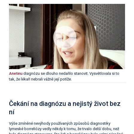
Anetinu
diagnózu se dlouho nedařilo stanovit. Vysvětlovala si to
tak, že lékaři nebrali vážně její potíže.
Čekání na diagnózu a nejistý život bez
ní
Výše zmíněné nevýhody používaných způsobů diagnostiky
lymeské borreliózy vedly někdy k tomu, že trvalo delší dobu, než