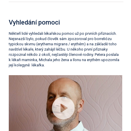
Vyhledání pomoci
Někteří lidé vyhledali lékařskou pomoc už po prvních příznacích.
Nejsnazší bylo, pokud člověk sám zpozoroval pro borreliózu
typickou skvrnu (erythema migrans / erythém) a na základě toho
navštívil lékaře, který zahájil léčbu. U někoho první příznaky
rozpoznal někdo z okolí, nejčastěji členové rodiny. Petera poslala
k lékaři maminka, Michala jeho žena a Ilonu na erythém upozornila
její kolegyně lékařka.