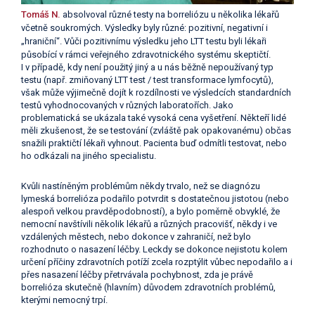
Tomáš N.
absolvoval různé testy na borreliózu u několika lékařů
včetně soukromých. Výsledky byly různé: pozitivní, negativní i
„hraniční“. Vůči pozitivnímu výsledku jeho LTT testu byli lékaři
působící v rámci veřejného zdravotnického systému skeptičtí.
I v případě, kdy není použitý jiný a u nás běžně nepoužívaný typ
testu (např. zmiňovaný LTT test / test transformace lymfocytů),
však může výjimečně dojít k rozdílnosti ve výsledcích standardních
testů vyhodnocovaných v různých laboratořích. Jako
problematická se ukázala také vysoká cena vyšetření. Někteří lidé
měli zkušenost, že se testování (zvláště pak opakovanému) občas
snažili praktičtí lékaři vyhnout. Pacienta buď odmítli testovat, nebo
ho odkázali na jiného specialistu.
Kvůli nastíněným problémům někdy trvalo, než se diagnózu
lymeská borrelióza podařilo potvrdit s dostatečnou jistotou (nebo
alespoň velkou pravděpodobností), a bylo poměrně obvyklé, že
nemocní navštívili několik lékařů a různých pracovišť, někdy i ve
vzdálených městech, nebo dokonce v zahraničí, než bylo
rozhodnuto o nasazení léčby. Leckdy se dokonce nejistotu kolem
určení příčiny zdravotních potíží zcela rozptýlit vůbec nepodařilo a i
přes nasazení léčby přetrvávala pochybnost, zda je právě
borrelióza skutečně (hlavním) důvodem zdravotních problémů,
kterými nemocný trpí.