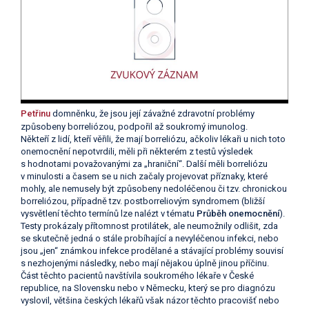
Petřinu
domněnku, že jsou její závažné zdravotní problémy
způsobeny borreliózou, podpořil až soukromý imunolog.
Někteří z lidí, kteří věřili, že mají borreliózu, ačkoliv lékaři u nich toto
onemocnění nepotvrdili, měli při některém z testů výsledek
s hodnotami považovanými za „hraniční“. Další měli borreliózu
v minulosti a časem se u nich začaly projevovat příznaky, které
mohly, ale nemusely být způsobeny nedoléčenou či tzv. chronickou
borreliózou, případně tzv. postborreliovým syndromem (bližší
vysvětlení těchto termínů lze nalézt v tématu
Průběh onemocnění
).
Testy prokázaly přítomnost protilátek, ale neumožnily odlišit, zda
se skutečně jedná o stále probíhající a nevyléčenou infekci, nebo
jsou „jen“ známkou infekce prodělané a stávající problémy souvisí
s nezhojenými následky, nebo mají nějakou úplně jinou příčinu.
Část těchto pacientů navštívila soukromého lékaře v České
republice, na Slovensku nebo v Německu, který se pro diagnózu
vyslovil, většina českých lékařů však názor těchto pracovišť nebo