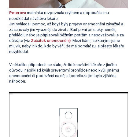
Peterova
maminka rozpoznala erythém a doporučila mu
neodkládat návštěvu lékaře.
Jiní vyhledali pomoc, až když byly projevy onemocnění závažné a
zasahovaly jim výrazněji do života. Buď první příznaky neměli,
přehlédli, nebo je připisovali běžným potížím a nepovažovali je za
důležité (viz
Začátek onemocnění)
. Mezi lidmi, se kterými jsme
mluvili, nebyl nikdo, kdo by věřil, že má borreliózu, a přesto lékaře
nevyhledal.
V několika případech se stalo, že lidé navštívili lékaře z jiného
důvodu, například kvůli preventivní prohlídce nebo kvůli jinému
onemocnění či podezření na ně, a borrelióza jim byla zjištěna
náhodou.