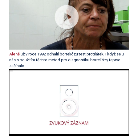
Aleně
už v roce 1992 odhalil borreliózu test protilátek, i když se u
nás s použitím těchto metod pro diagnostiku borreliózy teprve
začínalo.