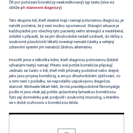
ČR pro potvrzení borreliózy neakreditovaný) typ testu (více viz
obtíže
při stanovení diagnózy
).
Tato skupina lidí, kteří vlastně mají i nemají potvrzenou diagnózu, je
natolik početná, že ji není možno opomenout. Stávající situace je
každopádně pro všechny tyto pacienty velmi stresující a neutěšená,
zvláště v případě, že se jim dlouhodobě nedaří uzdravit, do léčby u
soukromě působících lékařů investují nemalé částky a veřejný
zdravotní systém jim nenabízí žádnou alternativu.
Hovořili jsme s několika lidmi, kteří diagnózu potvrzenou (běžně
užívanými testy) nemají. Přesto své potíže borrelióze připisují.
Jednalo se často o lidi, kteří měli příznaky podobné nebo stejné,
jako jsou projevy borreliózy, a ani po dlouhodobém zjišťování, co
s nimi není v pořádku, se nepodařilo uspokojivou diagnózu
stanovit. Michaele lékaři řekli, že má pravděpodobně fibromyalgii,
podle ní jsou však její potíže způsobeny lymeskou borreliózou.
Tuto její domněnku pak podpořil i soukromý imunolog, u kterého
se v době rozhovoru s borreliózou léčila.