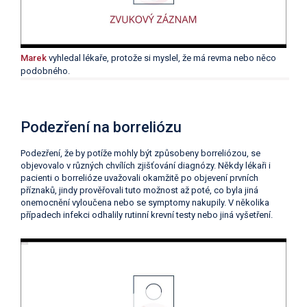
Marek
vyhledal lékaře, protože si myslel, že má revma nebo něco
podobného.
Podezření na borreliózu
Podezření, že by potíže mohly být způsobeny borreliózou, se
objevovalo v různých chvílích zjišťování diagnózy. Někdy lékaři i
pacienti o borrelióze uvažovali okamžitě po objevení prvních
příznaků, jindy prověřovali tuto možnost až poté, co byla jiná
onemocnění vyloučena nebo se symptomy nakupily. V několika
případech infekci odhalily rutinní krevní testy nebo jiná vyšetření.