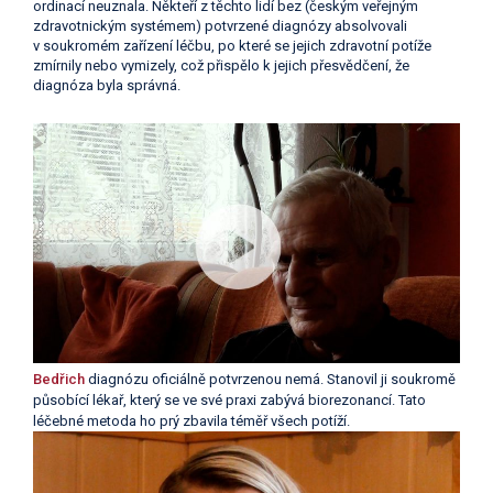
ordinací neuznala. Někteří z těchto lidí bez (českým veřejným
zdravotnickým systémem) potvrzené diagnózy absolvovali
v soukromém zařízení léčbu, po které se jejich zdravotní potíže
zmírnily nebo vymizely, což přispělo k jejich přesvědčení, že
diagnóza byla správná.
Bedřich
diagnózu oficiálně potvrzenou nemá. Stanovil ji soukromě
působící lékař, který se ve své praxi zabývá biorezonancí. Tato
léčebné metoda ho prý zbavila téměř všech potíží.