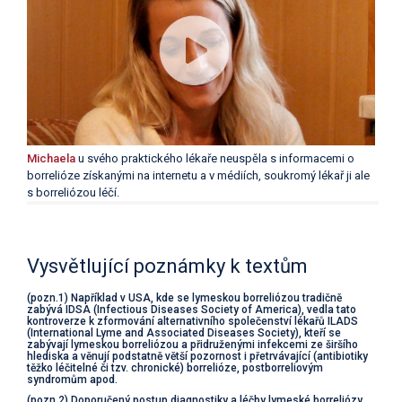
Michaela
u svého praktického lékaře neuspěla s informacemi o
borrelióze získanými na internetu a v médiích, soukromý lékař ji ale
s borreliózou léčí.
Vysvětlující poznámky k textům
(pozn.1) Například v USA, kde se lymeskou borreliózou tradičně
zabývá IDSA (Infectious Diseases Society of America), vedla tato
kontroverze k zformování alternativního společenství lékařů ILADS
(International Lyme and Associated Diseases Society), kteří se
zabývají lymeskou borreliózou a přidruženými infekcemi ze širšího
hlediska a věnují podstatně větší pozornost i přetrvávající (antibiotiky
těžko léčitelné či tzv. chronické) borrelióze, postborreliovým
syndromům apod.
(pozn.2) Doporučený postup diagnostiky a léčby lymeské borreliózy