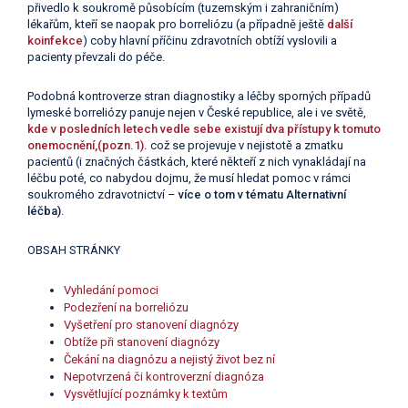
přivedlo k soukromě působícím (tuzemským i zahraničním)
lékařům, kteří se naopak pro borreliózu (a případně ještě
další
koinfekce
) coby hlavní příčinu zdravotních obtíží vyslovili a
pacienty převzali do péče.
Podobná kontroverze stran diagnostiky a léčby sporných případů
lymeské borreliózy panuje nejen v České republice, ale i ve světě,
kde v posledních letech vedle sebe existují dva přístupy k tomuto
onemocnění,(pozn.1).
což se projevuje v nejistotě a zmatku
pacientů (i značných částkách, které někteří z nich vynakládají na
léčbu poté, co nabydou dojmu, že musí hledat pomoc v rámci
soukromého zdravotnictví –
více o tom v tématu Alternativní
léčba)
.
OBSAH STRÁNKY
Vyhledání pomoci
Podezření na borreliózu
Vyšetření pro stanovení diagnózy
Obtíže při stanovení diagnózy
Čekání na diagnózu a nejistý život bez ní
Nepotvrzená či kontroverzní diagnóza
Vysvětlující poznámky k textům