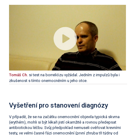
Tomáš Ch.
si test na borreliózu vyžádal. Jedním z impulzů byla i
zkušenost s tímto onemocněním u jeho otce.
Vyšetření pro stanovení diagnózy
V případě, že se na začátku onemocnění objevila typická skvrna
(erythém), mohli si být lékaři jistí okamžitě a rovnou předepsat
antibiotickou léčbu. Svůj předpoklad nemuseli ověřovat krevními
testy, ve velmi časné fázi onemocnění (první zhruba tři týdny od