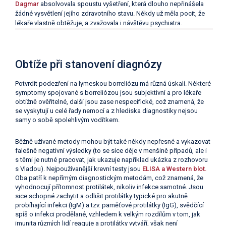
Dagmar
absolvovala spoustu vyšetření, která dlouho nepřinášela
žádné vysvětlení jejího zdravotního stavu. Někdy už měla pocit, že
lékaře vlastně obtěžuje, a zvažovala i návštěvu psychiatra.
Obtíže při stanovení diagnózy
Potvrdit podezření na lymeskou borreliózu má různá úskalí. Některé
symptomy spojované s borreliózou jsou subjektivní a pro lékaře
obtížně ověřitelné, další jsou zase nespecifické, což znamená, že
se vyskytují u celé řady nemocí a z hlediska diagnostiky nejsou
samy o sobě spolehlivým vodítkem.
Běžně užívané metody mohou být také někdy nepřesné a vykazovat
falešně negativní výsledky (to se sice děje v menšině případů, ale i
s těmi je nutné pracovat, jak ukazuje například ukázka z rozhovoru
s Vladou). Nejpoužívanější krevní testy jsou
ELISA a Western blot.
Oba patří k nepřímým diagnostickým metodám, což znamená, že
vyhodnocují přítomnost protilátek, nikoliv infekce samotné. Jsou
sice schopné zachytit a odlišit protilátky typické pro akutně
probíhající infekci (IgM) a tzv. paměťové protilátky (IgG), svědčící
spíš o infekci prodělané, vzhledem k velkým rozdílům v tom, jak
imunita různých lidí reaguje a protilátky vytváří, však není