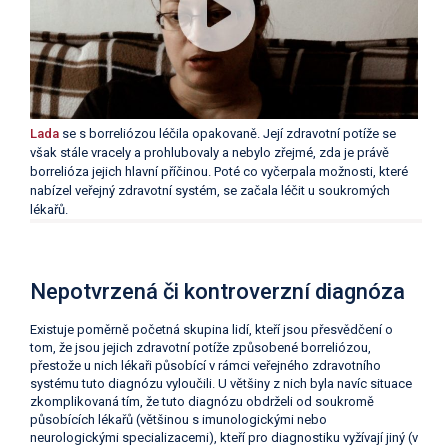
Lada
se s borreliózou léčila opakovaně. Její zdravotní potíže se
však stále vracely a prohlubovaly a nebylo zřejmé, zda je právě
borrelióza jejich hlavní příčinou. Poté co vyčerpala možnosti, které
nabízel veřejný zdravotní systém, se začala léčit u soukromých
lékařů.
Nepotvrzená či kontroverzní diagnóza
Existuje poměrně početná skupina lidí, kteří jsou přesvědčení o
tom, že jsou jejich zdravotní potíže způsobené borreliózou,
přestože u nich lékaři působící v rámci veřejného zdravotního
systému tuto diagnózu vyloučili. U většiny z nich byla navíc situace
zkomplikovaná tím, že tuto diagnózu obdrželi od soukromě
působících lékařů (většinou s imunologickými nebo
neurologickými specializacemi), kteří pro diagnostiku vyžívají jiný (v