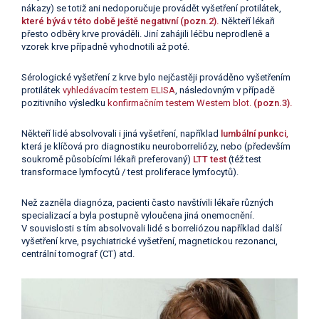
nákazy) se totiž ani nedoporučuje provádět vyšetření protilátek,
které bývá v této době ještě negativní (pozn.2).
Někteří lékaři
přesto odběry krve prováděli. Jiní zahájili léčbu neprodleně a
vzorek krve případně vyhodnotili až poté.
Sérologické vyšetření z krve bylo nejčastěji prováděno vyšetřením
protilátek
vyhledávacím testem ELISA
, následovným v případě
pozitivního výsledku
konfirmačním testem Western blot.
(pozn.3).
Někteří lidé absolvovali i jiná vyšetření, například
lumbální punkci
,
která je klíčová pro diagnostiku neuroborreliózy, nebo (především
soukromě působícími lékaři preferovaný)
LTT test
(též test
transformace lymfocytů / test proliferace lymfocytů).
Než zazněla diagnóza, pacienti často navštívili lékaře různých
specializací a byla postupně vyloučena jiná onemocnění.
V souvislosti s tím absolvovali lidé s borreliózou například další
vyšetření krve, psychiatrické vyšetření, magnetickou rezonanci,
centrální tomograf (CT) atd.