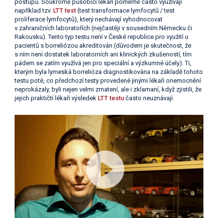
postupů. Soukromě působící lékaři poměrně často využívají
například tzv.
LTT test
(test transformace lymfocytů / test
proliferace lymfocytů), který nechávají vyhodnocovat
v zahraničních laboratořích (nejčastěji v sousedním Německu či
Rakousku). Tento typ testu není v České republice pro využití u
pacientů s borreliózou akreditován (důvodem je skutečnost, že
s ním není dostatek laboratorních ani klinických zkušeností, tím
pádem se zatím využívá jen pro speciální a výzkumné účely). Ti,
kterým byla lymeská borrelióza diagnostikována na základě tohoto
testu poté, co předchozí testy provedené jinými lékaři onemocnění
neprokázaly, byli nejen velmi zmatení, ale i zklamaní, když zjistili, že
jejich praktičtí lékaři výsledek
LTT testu
často neuznávají.