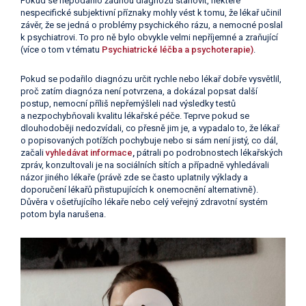
Pokud se nepodařilo žádnou diagnózu stanovit, některé
nespecifické subjektivní příznaky mohly vést k tomu, že lékař učinil
závěr, že se jedná o problémy psychického rázu, a nemocné poslal
k psychiatrovi. To pro ně bylo obvykle velmi nepříjemné a zraňující
(více o tom v tématu
Psychiatrické léčba a psychoterapie)
.
Pokud se podařilo diagnózu určit rychle nebo lékař dobře vysvětlil,
proč zatím diagnóza není potvrzena, a dokázal popsat další
postup, nemocní příliš nepřemýšleli nad výsledky testů
a nezpochybňovali kvalitu lékařské péče. Teprve pokud se
dlouhodoběji nedozvídali, co přesně jim je, a vypadalo to, že lékař
o popisovaných potížích pochybuje nebo si sám není jistý, co dál,
začali
vyhledávat informace
,
pátrali po podrobnostech lékařských
zpráv, konzultovali je na sociálních sítích a případně vyhledávali
názor jiného lékaře (právě zde se často uplatnily výklady a
doporučení lékařů přistupujících k onemocnění alternativně).
Důvěra v ošetřujícího lékaře nebo celý veřejný zdravotní systém
potom byla narušena.