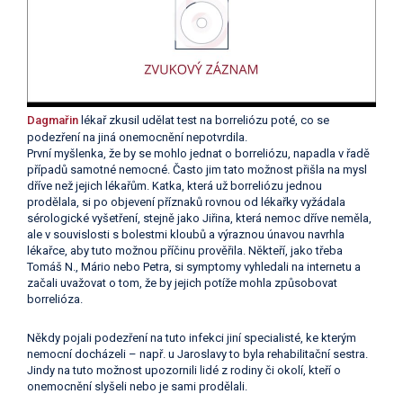
Dagmařin
lékař zkusil udělat test na borreliózu poté, co se
podezření na jiná onemocnění nepotvrdila.
První myšlenka, že by se mohlo jednat o borreliózu, napadla v řadě
případů samotné nemocné. Často jim tato možnost přišla na mysl
dříve než jejich lékařům. Katka, která už borreliózu jednou
prodělala, si po objevení příznaků rovnou od lékařky vyžádala
sérologické vyšetření, stejně jako Jiřina, která nemoc dříve neměla,
ale v souvislosti s bolestmi kloubů a výraznou únavou navrhla
lékařce, aby tuto možnou příčinu prověřila. Někteří, jako třeba
Tomáš N., Mário nebo Petra, si symptomy vyhledali na internetu a
začali uvažovat o tom, že by jejich potíže mohla způsobovat
borrelióza.
Někdy pojali podezření na tuto infekci jiní specialisté, ke kterým
nemocní docházeli – např. u Jaroslavy to byla rehabilitační sestra.
Jindy na tuto možnost upozornili lidé z rodiny či okolí, kteří o
onemocnění slyšeli nebo je sami prodělali.