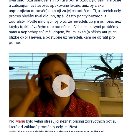
byla diagnóza stanovena. Pro lidi s borreliózou bylo velmi náročné
a zatěžující navštěvovat opakovaně lékaře, aniž by získali
uspokojivou odpověď, co stojí za jejich potížemi. Ti, u kterých celý
proces hledání trval dlouho, trpěli často pocity bezmoci a
zoufalství. Podle mnohých bylo to, že nevěděli, co jim je, horší, než
kdyby trpěli závažným onemocněním. Cítili se se svými problémy
sami a nepochopení, měli dojem, že jim lékaři (a někdy ani jejich
blízké okolí) nevěří, a postupně už nevěděli, kam se obrátit pro
pomoc.
Pro
Máriu
bylo velmi stresující neznat příčinu zdravotních potíží,
které od základů proměnily celý její život.