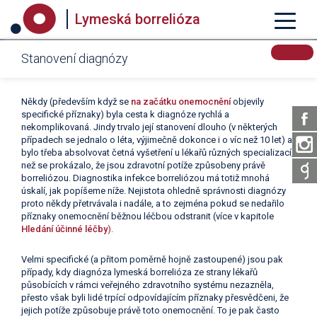
Lymeská borrelióza
Stanovení diagnózy
Někdy (především když se
na začátku onemocnění
objevily
specifické příznaky) byla cesta k diagnóze rychlá a
nekomplikovaná. Jindy trvalo její stanovení dlouho (v některých
případech se jednalo o léta, výjimečně dokonce i o víc než 10 let) a
bylo třeba absolvovat četná vyšetření u lékařů různých specializací,
než se prokázalo, že jsou zdravotní potíže způsobeny právě
borreliózou. Diagnostika infekce borreliózou má totiž mnohá
úskalí, jak popíšeme níže. Nejistota ohledně správnosti diagnózy
proto někdy přetrvávala i nadále, a to zejména pokud se nedařilo
příznaky onemocnění běžnou léčbou odstranit (více v kapitole
Hledání účinné léčby
).
Velmi specifické (a přitom poměrně hojně zastoupené) jsou pak
případy, kdy diagnóza lymeská borrelióza ze strany lékařů
působících v rámci veřejného zdravotního systému nezazněla,
přesto však byli lidé trpící odpovídajícím příznaky přesvědčeni, že
jejich potíže způsobuje právě toto onemocnění. To je pak často