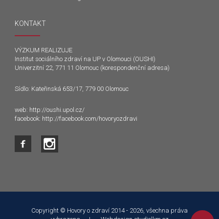
KONTAKT
VÝZKUM REALIZUJE
Institut sociálního zdraví na UP v Olomouci (OUSHI)
Univerzitní 22, 771 11 Olomouc (korespondenční adresa)
Sídlo: Kateřinská 653/17, 779 00 Olomouc
web:
http://oushi.upol.cz/
facebook:
http://facebook.com/hovoryozdravi
Tento web používá k poskytování služeb a analýze
návštěvnosti soubory cookie. Používáním tohoto webu s tím
souhlasíte.
Copyright © Hovory o zdraví 2014 - 2026, všechna práva