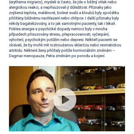
(erythema migrans), mysleli si často, že jde o běžný otlak nebo
alergickou reakci, a nepřisuzovali jí důležitost. Příznaky jako
zvýšená teplota, malátnost, bolest svalů a kloubů byly zpočátku
přičítány běžnému nachlazení nebo chřipce. I další příznaky byly
někdy bagatelizovány, a to jak samotnými pacienty, tak i lékaři.
Pokles energie a psychické dopady nemoci byly v mnoha
případech přisuzovány stresu, přepracovanosti, vyčerpání,
vyhoření, psychickým potížím nebo depresi. Někteří pacienti se
obávali, že by mohli mít roztroušenou sklerózu nebo revmatickou
artritidu. Některé ženy přičítaly potíže hormonálním změnám –
Dagmar menopauze, Petra změnám po porodu a kojení.