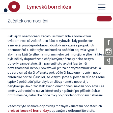
Lymeská borrelióza
Začátek onemocnění
Jak jejich onemocnění začalo, si mnozí lidé s borreliózou
uvědomovali až zpětně. Jen část si vybavila, kdy podle nich
s největší pravděpodobností došlo k nakažení a propuknutí
onemocnění. U některých se hned na počátku objevila typická
skvrna na kůži (erythema migrans nebo též migrující erythém), která
byla někdy doprovázena chřipkovými příznaky nebo se tyto
objevily samostatně. Jiní pacienti tuto akutní fázi téměř
nezaznamenali nebo ji považovali jen za bezvýznamnou virózu a
pozorovali až další příznaky pokročilejší fáze onemocnění nebo
chronické potíže. Část lidí, se kterými jsme si povídali, vůbec žádné
typické počáteční příznaky borreliózy neměla nebo si je
nevybavuje. Jako začátek svého onemocnění někteří popisovali až
změny zdravotního stavu, které vedly k pátrání po příčině těchto
obtíží měsíce, nebo dokonce roky po pravděpodobném nakažení.
Všechny tyto scénáře odpovídají možným variantám počátečních
projevů lymeské borreliózy
popsaným v odborné literatuře.