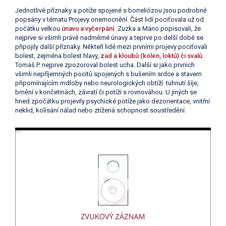
Jednotlivé příznaky a potíže spojené s borreliózou jsou podrobně
popsány v tématu Projevy onemocnění. Část lidí pociťovala už od
počátku velkou
únavu a vyčerpání.
Zuzka a Mário popisovali, že
nejprve si všimli právě nadměrné únavy a teprve po delší době se
připojily další příznaky. Někteří lidé mezi prvními projevy pociťovali
bolest, zejména bolest hlavy,
zad a kloubů (kolen, loktů) či svalů.
Tomáš P. nejprve zpozoroval bolest ucha. Další si jako prvních
všimli nepříjemných pocitů spojených s bušením srdce a stavem
připomínajícím mdloby nebo neurologických obtíží: tuhnutí šíje,
brnění v končetinách, závratí či potíží s rovnováhou. U jiných se
hned zpočátku projevily psychické potíže jako dezorientace, vnitřní
neklid, kolísání nálad nebo ztížená schopnost soustředění.