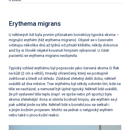
Erythema migrans
U některých lidí byla prvním příznakem borreliózy typická skvrna –
migrující erythém (též erythema migrans). Objevil se v časovém
odstupu několika dnů až týdnů od přisátí klíštěte, někdy dokonce
aniž by si člověk nějaké kousnutí hmyzem vybavoval. U části
pacientů se erythema migrans neobjevila.
Typický vzhled erythému byl popisován jako červená skvrna či flek
na kůži (2 cm a větší), tmavěji ohraničený, který se postupně
zvětšoval a bledl od středu. Zůstával zřetelný delší dobu, někteří
uváděli až dva měsíce. Tvar erythému byl někdy ovlivněn tím, kde na
těle se nacházel, a nemusel být úplně typický. Někteří lidé uváděli,
že při vystavení těla teplu (např. ve sprše nebo při sportu) byla
skvrna zřetelnější. Ilona si všimla bodnutí hmyzu, ale erythém se jí
pak udělal jinde na těle. Někteří lidé s borreliózou se setkali i
s jiným kožním projevem. Mohlo se jednat o netypický erythém
nebo také o jinou kožní reakci.