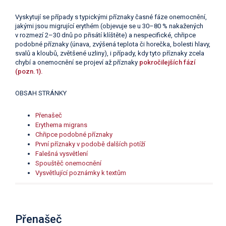
Vyskytují se případy s typickými příznaky časné fáze onemocnění,
jakými jsou migrující erythém (objevuje se u 30–80 % nakažených
v rozmezí 2–30 dnů po přisátí klíštěte) a nespecifické, chřipce
podobné příznaky (únava, zvýšená teplota či horečka, bolesti hlavy,
svalů a kloubů, zvětšené uzliny), i případy, kdy tyto příznaky zcela
chybí a onemocnění se projeví až příznaky
pokročilejších fází
(pozn.1).
OBSAH STRÁNKY
Přenašeč
Erythema migrans
Chřipce podobné příznaky
První příznaky v podobě dalších potíží
Falešná vysvětlení
Spouštěč onemocnění
Vysvětlující poznámky k textům
Přenašeč