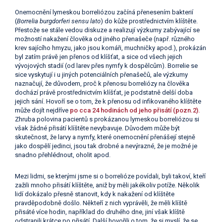
Onemocnění lymeskou borreliózou začíná přenesením bakterií
(
Borrelia burgdorferi sensu lato
) do kůže prostřednictvím klíštěte.
Přestože se stále vedou diskuze a realizují výzkumy zabývající se
možností nakažení člověka od jiného přenašeče (např. různého
krev sajícího hmyzu, jako jsou komáři, muchničky apod.), prokázán
byl zatím právě jen přenos od klíšťat, a sice od všech jejich
vývojových stadií (od larev přes nymfy k dospělcům). Borrelie se
sice vyskytují i u jiných potenciálních přenašečů, ale výzkumy
naznačují, že důvodem, proč k přenosu borreliózy na člověka
dochází právě prostřednictvím klíšťat, je podstatně delší doba
jejich sání. Hovoří se o tom, že k přenosu od infikovaného klíštěte
může dojít nejdříve
po cca 24 hodinách od jeho přisátí (pozn.2).
Zhruba polovina pacientů s prokázanou lymeskou borreliózou si
však žádné přisátí klíštěte nevybavuje. Důvodem může být
skutečnost, že larvy a nymfy, které onemocnění přenášejí stejně
jako dospělí jedinci, jsou tak drobné a nevýrazné, že je možné je
snadno přehlédnout, oholit apod.
Mezi lidmi, se kterými jsme si o borrelióze povídali, byli takoví, kteří
zažili mnoho přisátí klíštěte, aniž by měli jakékoliv potíže. Několik
lidí dokázalo přesně stanovit, kdy k nakažení od klíštěte
pravděpodobně došlo. Někteří z nich vyprávěli, že měli klíště
přisáté více hodin, například do druhého dne, jiní však klíště
odstranili krátce po přisátí. Další hovořili o tom, že si myslí, že se