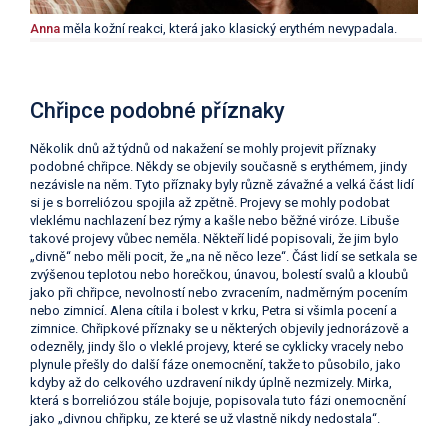
Anna
měla kožní reakci, která jako klasický erythém nevypadala.
Chřipce podobné příznaky
Několik dnů až týdnů od nakažení se mohly projevit příznaky
podobné chřipce. Někdy se objevily současně s erythémem, jindy
nezávisle na něm. Tyto příznaky byly různě závažné a velká část lidí
si je s borreliózou spojila až zpětně. Projevy se mohly podobat
vleklému nachlazení bez rýmy a kašle nebo běžné viróze. Libuše
takové projevy vůbec neměla. Někteří lidé popisovali, že jim bylo
„divně“ nebo měli pocit, že „na ně něco leze“. Část lidí se setkala se
zvýšenou teplotou nebo horečkou, únavou, bolestí svalů a kloubů
jako při chřipce, nevolností nebo zvracením, nadměrným pocením
nebo zimnicí. Alena cítila i bolest v krku, Petra si všimla pocení a
zimnice. Chřipkové příznaky se u některých objevily jednorázově a
odezněly, jindy šlo o vleklé projevy, které se cyklicky vracely nebo
plynule přešly do další fáze onemocnění, takže to působilo, jako
kdyby až do celkového uzdravení nikdy úplně nezmizely. Mirka,
která s borreliózou stále bojuje, popisovala tuto fázi onemocnění
jako „divnou chřipku, ze které se už vlastně nikdy nedostala“.