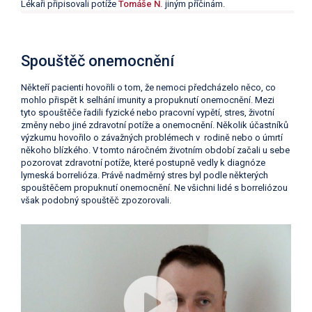
Lékaři připisovali potíže
Tomáše N.
jiným příčinám.
Spouštěč onemocnění
Někteří pacienti hovořili o tom, že nemoci předcházelo něco, co
mohlo přispět k selhání imunity a propuknutí onemocnění. Mezi
tyto spouštěče řadili fyzické nebo pracovní vypětí, stres, životní
změny nebo jiné zdravotní potíže a onemocnění. Několik účastníků
výzkumu hovořilo o závažných problémech v rodině nebo o úmrtí
někoho blízkého. V tomto náročném životním období začali u sebe
pozorovat zdravotní potíže, které postupně vedly k diagnóze
lymeská borrelióza. Právě nadměrný stres byl podle některých
spouštěčem propuknutí onemocnění. Ne všichni lidé s borreliózou
však podobný spouštěč zpozorovali.