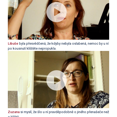
Libuše
byla přesvědčená, že kdyby nebyla oslabená, nemoc by u ní
po kousnutí klíštěte nepropukla.
Zuzana
si myslí, že šlo u ní
pravděpodobně o jiného přenašeče než
o klíště.