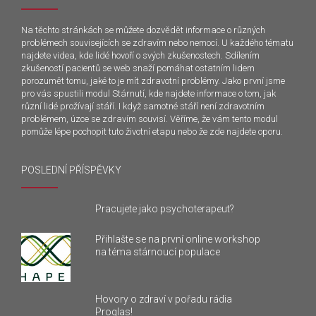
Na těchto stránkách se můžete dozvědět informace o různých
problémech souvisejících se zdravím nebo nemocí. U každého tématu
najdete videa, kde lidé hovoří o svých zkušenostech. Sdílením
zkušeností pacientů se web snaží pomáhat ostatním lidem
porozumět tomu, jaké to je mít zdravotní problémy. Jako první jsme
pro vás spustili modul Stárnutí, kde najdete informace o tom, jak
různí lidé prožívají stáří. I když samotné stáří není zdravotním
problémem, úzce se zdravím souvisí. Věříme, že vám tento modul
pomůže lépe pochopit tuto životní etapu nebo že zde najdete oporu.
POSLEDNÍ PŘÍSPĚVKY
Pracujete jako psychoterapeut?
Přihlašte se na první online workshop
na téma stárnoucí populace
Hovory o zdraví v pořadu rádia
Proglas!