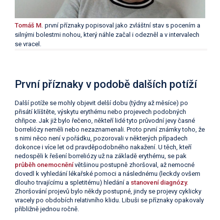
Tomáš M.
první příznaky popisoval jako zvláštní stav s pocením a
silnými bolestmi nohou, který náhle začal i odezněl a v intervalech
se vracel.
První příznaky v podobě dalších potíží
Další potíže se mohly objevit delší dobu (týdny až měsíce) po
přisátí klíštěte, výskytu erythému nebo projevech podobných
chřipce. Jak již bylo řečeno, někteří lidé tyto průvodní jevy časné
borreliózy neměli nebo nezaznamenali. Proto první známky toho, že
s nimi něco není v pořádku, pozorovali v některých případech
dokonce i více let od pravděpodobného nakažení. U těch, kteří
nedospěli k řešení borreliózy už na základě erythému, se pak
průběh onemocnění
většinou postupně zhoršoval, až nemocné
dovedl k vyhledání lékařské pomoci a následnému (leckdy ovšem
dlouho trvajícímu a spletitému) hledání a
stanovení diagnózy.
Zhoršování projevů bylo někdy postupné, jindy se projevy cyklicky
vracely po obdobích relativního klidu. Libuši se příznaky opakovaly
přibližně jednou ročně.