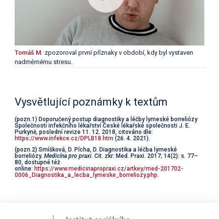
Tomáš M.
zpozoroval první příznaky v období, kdy byl vystaven
nadměrnému stresu.
Vysvětlující poznámky k textům
(pozn.1) Doporučený postup diagnostiky a léčby lymeské borreliózy
Společnosti infekčního lékařství České lékařské společnosti J. E.
Purkyně, poslední revize 11. 12. 2018, citováno dle:
https://www.infekce.cz/DPLB18.htm
(26. 4. 2021).
(pozn.2) Smíšková, D. Pícha, D. Diagnostika a léčba lymeské
borreliózy.
Medicína pro praxi
. Cit. zkr: Med. Praxi. 2017; 14(2): s. 77–
80, dostupné též
online:
https://www.medicinapropraxi.cz/artkey/med-201702-
0006_Diagnostika_a_lecba_lymeske_borreliozy.php.