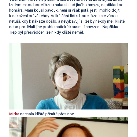
lze lymeskou borreliózou nakazit i od jiného hmyzu, například od
komára. Marii kousl pavouk, není si však jistá, jestli mohlo dojít
k nakažení právě tehdy. Velká část lidí s borreliózou ale vůbec
netuší, kdy k nákaze došlo, a nevybavují si, že by někdy měli klíště
nebo prodělali jiné problematické kousnutí hmyzem. Například
Tiep byl přesvědčen, že nikdy klíště neměl.
Mirka
nechala klíště přisáté přes noc.