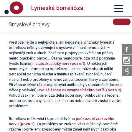
Lymeská borrelióza
Smyslové projevy
Přestože nejde o nejtypičtější ani nejčastější příznaky, lymeská
borrelióza někdy ovlivňuje i smyslové vnímání nemocných –
nejčastěji zrak a sluch. Za těmito projevy jsou většinou příčiny
neurologického původu. Časná neuroborrelióza totiž postihuje
(vedle lícního) i
statoakustický nerv (pozn.1).
U některých
nemocných s lymeskou borreliózou se tak může objevit náhlá
percepční porucha sluchu a tinnitus (pískání, zvonění, hučení
v uších) nebo problémy s rovnováhou, točením hlavy a závratěmi.
Při včasné léčbě (širokospektrými antibiotiky v dostatečné dávce a
délce podávání) je
velká šance na vymizení těchto potíží (pozn.2).
Pokud však není borrelióza delší dobu diagnostikována a léčena,
mohou jak poruchy sluchu, tak tinnitus nebo závratě zůstat trvalým
problémem.
Borrelióza může vést i k pozánětlivému
poškození zrakového
nervu (pozn.3).
Za problémy se zrakem však může být poměrně
vzácně i borreliemi způsobený místní zánět některých částí oka