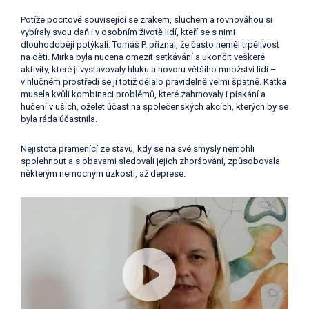
Potíže pocitově související se zrakem, sluchem a rovnováhou si
vybíraly svou daň i v osobním životě lidí, kteří se s nimi
dlouhodoběji potýkali. Tomáš P. přiznal, že často neměl trpělivost
na děti. Mirka byla nucena omezit setkávání a ukončit veškeré
aktivity, které ji vystavovaly hluku a hovoru většího množství lidí –
v hlučném prostředí se jí totiž dělalo pravidelně velmi špatně. Katka
musela kvůli kombinaci problémů, které zahrnovaly i pískání a
hučení v uších, oželet účast na společenských akcích, kterých by se
byla ráda účastnila.
Nejistota pramenící ze stavu, kdy se na své smysly nemohli
spolehnout a s obavami sledovali jejich zhoršování, způsobovala
některým nemocným úzkosti, až deprese.