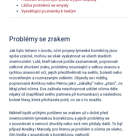
Léčba problémů se smysly
Vysvětlující poznámky k textům
Problémy se zrakem
Jak bylo řečeno v úvodu, oční projevy lymeské borreliózy jsou
spíše vzácné, mohou se však vyskytnout ve všech stadiích
onemocnění. Lidé, kteří takové potíže zaznamenali, popisovali
celkové zhoršení zraku, problémy související s velkou únavou a
rychlou únavností očí, jejich přecitlivělostí na světlo, bolestí nebo
rozostřeným a rozmazaným viděním. Objevily se i mžitky,
popisované Aničkou nebo Petrou jako „zákalky“ nebo „ptáci“, co
létají před očima. Eva zažívala neschopnost udržet očima déle
nějaký cíl (například svého partnera při komunikaci) a následnou
bolest hlavy, která přicházela poté, co se o to snažila.
Někteří trpěli určitými potížemi se zrakem už v době před
onemocněním lymeskou borreliózou a jejich problémy se
v souvislosti s nemocí zhoršily nebo se k nim přidaly další. To byl
případ Anežky i Marcely, pro kterou je problém s očima ze všeho,
čím trpěla v souvislosti s borreliózou, nejhorší.