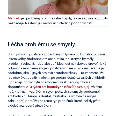
Marcelu
její problémy s očima velmi trápily, takže zažívala až pocity
beznaděje. Naštěstí ji v nejhorších chvílích podpořily děti.
Léčba problémů se smysly
U smyslových postižení způsobených lymeskou borreliózou jsou
lékem volby širokospektrá antibiotika, po kterých by měly
problémy odeznít, nebo alespoň klesnout na takovou úroveň, jaká
odpovídá možnému zhojení postižených nervů a tkání. Terapie je
podobná jako u jiných projevů neuroborreliózy – to znamená, že
lze očekávat pozitivní efekt i po podání ústně užívaných antibiotik,
u pozdějšího záchytu onemocnění však není výjimkou ani
doporučení
2–3 týdnů antibiotických infuzí (pozn.6,7).
Všichni
lidé, kteří nám vyprávěli o svých potížích se smysly, podstoupili
antibiotickou terapii a doufali, že (třeba i s určitým časovým
odstupem) pomůže i na tento typ problémů, které leckdy ještě
v době rozhovorů přetrvávaly.