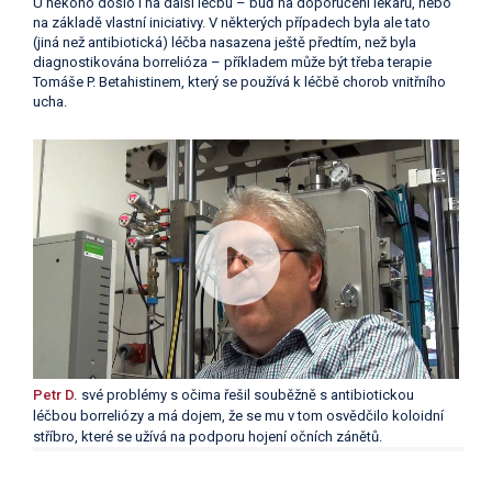
U někoho došlo i na další léčbu – buď na doporučení lékařů, nebo
na základě vlastní iniciativy. V některých případech byla ale tato
(jiná než antibiotická) léčba nasazena ještě předtím, než byla
diagnostikována borrelióza – příkladem může být třeba terapie
Tomáše P. Betahistinem, který se používá k léčbě chorob vnitřního
ucha.
Petr D.
své problémy s očima řešil souběžně s antibiotickou
léčbou borreliózy a má dojem, že se mu v tom osvědčilo koloidní
stříbro, které se užívá na podporu hojení očních zánětů.