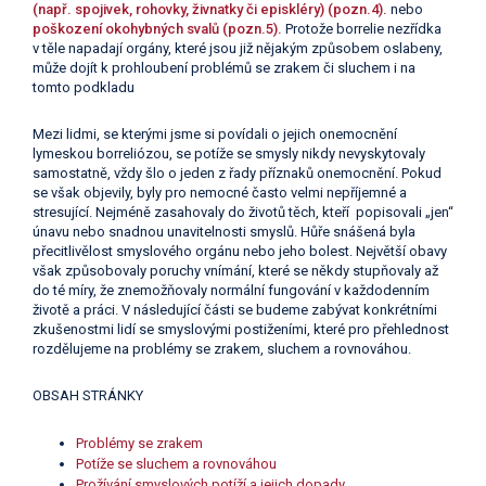
(např. spojivek, rohovky, živnatky či episkléry) (pozn.4).
nebo
poškození okohybných svalů (pozn.5).
Protože borrelie nezřídka
v těle napadají orgány, které jsou již nějakým způsobem oslabeny,
může dojít k prohloubení problémů se zrakem či sluchem i na
tomto podkladu
Mezi lidmi, se kterými jsme si povídali o jejich onemocnění
lymeskou borreliózou, se potíže se smysly nikdy nevyskytovaly
samostatně, vždy šlo o jeden z řady příznaků onemocnění. Pokud
se však objevily, byly pro nemocné často velmi nepříjemné a
stresující. Nejméně zasahovaly do životů těch, kteří popisovali „jen“
únavu nebo snadnou unavitelnosti smyslů. Hůře snášená byla
přecitlivělost smyslového orgánu nebo jeho bolest. Největší obavy
však způsobovaly poruchy vnímání, které se někdy stupňovaly až
do té míry, že znemožňovaly normální fungování v každodenním
životě a práci. V následující části se budeme zabývat konkrétními
zkušenostmi lidí se smyslovými postiženími, které pro přehlednost
rozdělujeme na problémy se zrakem, sluchem a rovnováhou.
OBSAH STRÁNKY
Problémy se zrakem
Potíže se sluchem a rovnováhou
Prožívání smyslových potíží a jejich dopady