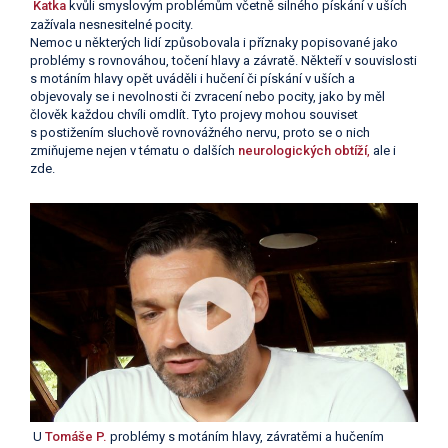
Katka
kvůli smyslovým problémům včetně silného pískání v uších
zažívala nesnesitelné pocity.
Nemoc u některých lidí způsobovala i příznaky popisované jako
problémy s rovnováhou, točení hlavy a závratě. Někteří v souvislosti
s motáním hlavy opět uváděli i hučení či pískání v uších a
objevovaly se i nevolnosti či zvracení nebo pocity, jako by měl
člověk každou chvíli omdlít. Tyto projevy mohou souviset
s postižením sluchově rovnovážného nervu, proto se o nich
zmiňujeme nejen v tématu o dalších
neurologických obtíží
,
ale i
zde.
U
Tomáše P.
problémy s motáním hlavy, závratěmi a hučením