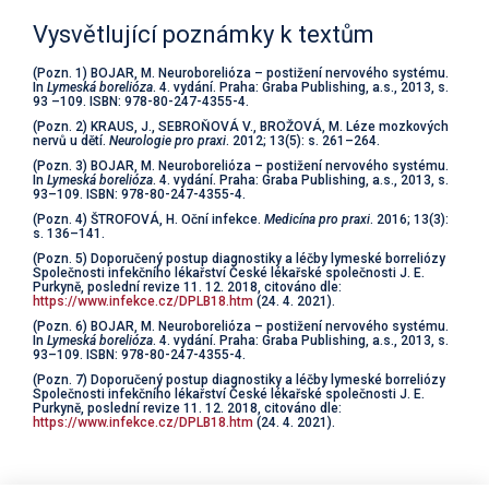
Vysvětlující poznámky k textům
(Pozn. 1) BOJAR, M. Neuroborelióza – postižení nervového systému.
In
Lymeská borelióza
. 4. vydání. Praha: Graba Publishing, a.s., 2013, s.
93 –109. ISBN: 978-80-247-4355-4.
(Pozn. 2) KRAUS, J., SEBROŇOVÁ V., BROŽOVÁ, M. Léze mozkových
nervů u dětí.
Neurologie pro praxi
. 2012; 13(5): s. 261–264.
(Pozn. 3) BOJAR, M. Neuroborelióza – postižení nervového systému.
In
Lymeská borelióza
. 4. vydání. Praha: Graba Publishing, a.s., 2013, s.
93–109. ISBN: 978-80-247-4355-4.
(Pozn. 4) ŠTROFOVÁ, H. Oční infekce.
Medicína pro praxi
. 2016; 13(3):
s. 136–141.
(Pozn. 5) Doporučený postup diagnostiky a léčby lymeské borreliózy
Společnosti infekčního lékařství České lékařské společnosti J. E.
Purkyně, poslední revize 11. 12. 2018, citováno dle:
https://www.infekce.cz/DPLB18.htm
(24. 4. 2021).
(Pozn. 6) BOJAR, M. Neuroborelióza – postižení nervového systému.
In
Lymeská borelióza
. 4. vydání. Praha: Graba Publishing, a.s., 2013, s.
93–109. ISBN: 978-80-247-4355-4.
(Pozn. 7) Doporučený postup diagnostiky a léčby lymeské borreliózy
Společnosti infekčního lékařství České lékařské společnosti J. E.
Purkyně, poslední revize 11. 12. 2018, citováno dle:
https://www.infekce.cz/DPLB18.htm
(24. 4. 2021).