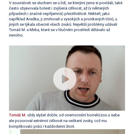
V souvislosti se sluchem se u lidí, se kterými jsme si povídali, také
často objevovala bolest i zvýšená citlivost, až (v některých
případech i značně nepříjemná) přecitlivělost. Někteří, jako
například Anežka, ji zmiňovali u vysokých a pronikavých tónů, u
jiných se týkala obecně všech zvuků. Největší problémy udávali
Tomáš M. a Mirka, které se v hlučném prostředí dělávalo až
nevolno.
Tomáš M.
vždy slyšel dobře, od onemocnění borreliózou u sebe
ale pozoroval extrémní citlivost na veškeré zvuky, což mu
komplikovalo práci i každodenní život.