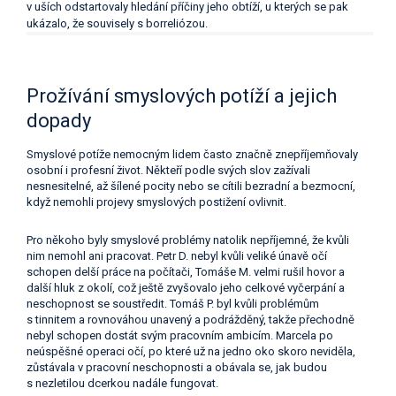
v uších odstartovaly hledání příčiny jeho obtíží, u kterých se pak
ukázalo, že souvisely s borreliózou.
Prožívání smyslových potíží a jejich
dopady
Smyslové potíže nemocným lidem často značně znepříjemňovaly
osobní i profesní život. Někteří podle svých slov zažívali
nesnesitelné, až šílené pocity nebo se cítili bezradní a bezmocní,
když nemohli projevy smyslových postižení ovlivnit.
Pro někoho byly smyslové problémy natolik nepříjemné, že kvůli
nim nemohl ani pracovat. Petr D. nebyl kvůli veliké únavě očí
schopen delší práce na počítači, Tomáše M. velmi rušil hovor a
další hluk z okolí, což ještě zvyšovalo jeho celkové vyčerpání a
neschopnost se soustředit. Tomáš P. byl kvůli problémům
s tinnitem a rovnováhou unavený a podrážděný, takže přechodně
nebyl schopen dostát svým pracovním ambicím. Marcela po
neúspěšné operaci očí, po které už na jedno oko skoro neviděla,
zůstávala v pracovní neschopnosti a obávala se, jak budou
s nezletilou dcerkou nadále fungovat.