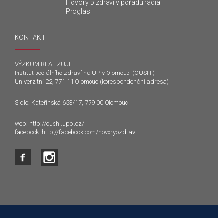
Hovory o zdraví v pořadu rádia
Proglas!
KONTAKT
VÝZKUM REALIZUJE
Institut sociálního zdraví na UP v Olomouci (OUSHI)
Univerzitní 22, 771 11 Olomouc (korespondenční adresa)
Sídlo: Kateřinská 653/17, 779 00 Olomouc
web:
http://oushi.upol.cz/
facebook:
http://facebook.com/hovoryozdravi
Tento web používá k poskytování služeb a analýze
návštěvnosti soubory cookie. Používáním tohoto webu s tím