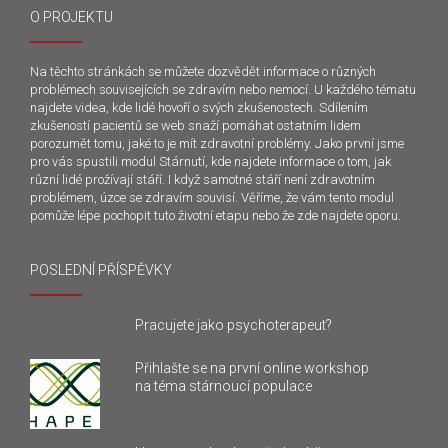
O PROJEKTU
Na těchto stránkách se můžete dozvědět informace o různých
problémech souvisejících se zdravím nebo nemocí. U každého tématu
najdete videa, kde lidé hovoří o svých zkušenostech. Sdílením
zkušeností pacientů se web snaží pomáhat ostatním lidem
porozumět tomu, jaké to je mít zdravotní problémy. Jako první jsme
pro vás spustili modul Stárnutí, kde najdete informace o tom, jak
různí lidé prožívají stáří. I když samotné stáří není zdravotním
problémem, úzce se zdravím souvisí. Věříme, že vám tento modul
pomůže lépe pochopit tuto životní etapu nebo že zde najdete oporu.
POSLEDNÍ PŘÍSPĚVKY
Pracujete jako psychoterapeut?
Přihlašte se na první online workshop
na téma stárnoucí populace