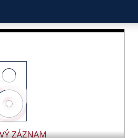
ZKUŠENOSTI
PROFILY ÚČASTNÍKŮ
UŽITEČN