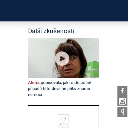
PODPOŘTE NÁS
É ODKAZY
O PROJEKTU
Další zkušenosti:
Alena
popisovala, jak roste počet
případů této dříve ne příliš známé
nemoci.