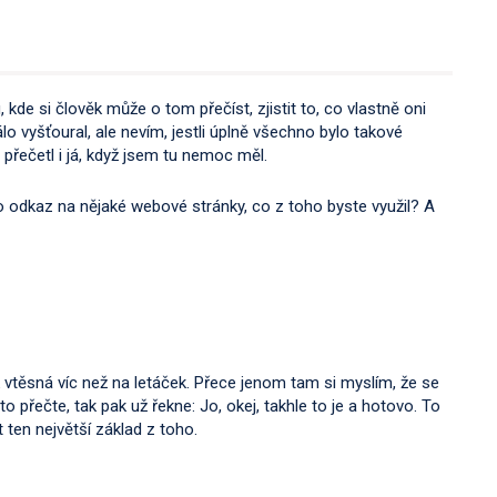
, kde si člověk může o tom přečíst, zjistit to, co vlastně oni
lo vyšťoural, ale nevím, jestli úplně všechno bylo takové
d přečetl i já, když jsem tu nemoc měl.
o odkaz na nějaké webové stránky, co z toho byste využil? A
 vtěsná víc než na letáček. Přece jenom tam si myslím, že se
 to přečte, tak pak už řekne: Jo, okej, takhle to je a hotovo. To
 ten největší základ z toho.