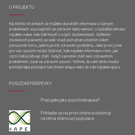
O PROJEKTU
Na těchto stránkách se můžete dozvědět informace o různých
problémech souvisejících se zdravím nebo nemocí. U každého tématu
najdete videa, kde lidé hovoří o svých zkušenostech. Sdílením
zkušeností pacientů se web snaží pomáhat ostatním lidem
porozumět tomu, jaké to je mít zdravotní problémy. Jako první jsme
pro vás spustili modul Stárnutí, kde najdete informace o tom, jak
různí lidé prožívají stáří. I když samotné stáří není zdravotním
problémem, úzce se zdravím souvisí. Věříme, že vám tento modul
pomůže lépe pochopit tuto životní etapu nebo že zde najdete oporu.
POSLEDNÍ PŘÍSPĚVKY
Pracujete jako psychoterapeut?
Přihlašte se na první online workshop
na téma stárnoucí populace