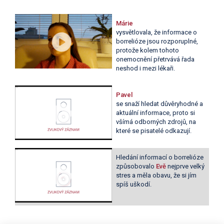
Márie
vysvětlovala, že informace o
borrelióze jsou rozporuplné,
protože kolem tohoto
onemocnění přetrvává řada
neshod i mezi lékaři.
Pavel
se snaží hledat důvěryhodné a
aktuální informace, proto si
všímá odborných zdrojů, na
které se pisatelé odkazují.
Hledání informací o borrelióze
způsobovalo
Evě
nejprve velký
stres a měla obavu, že si jím
spíš uškodí.