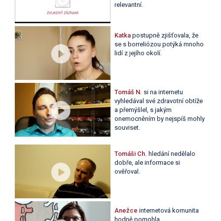
relevantní.
Katka
postupně zjišťovala, že
se s borreliózou potýká mnoho
lidí z jejího okolí.
Tomáš N.
si na internetu
vyhledával své zdravotní obtíže
a přemýšlel, s jakým
onemocněním by nejspíš mohly
souviset.
Tomáši Ch.
hledání nedělalo
dobře, ale informace si
ověřoval.
Anežce
internetová komunita
hodně pomohla.