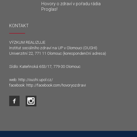
Hovory o zdraví v pořadu rádia
Proglas!
KONTAKT
VÝZKUM REALIZUJE
Institut sociálního zdraví na UP v Olomouci (OUSHI)
Univerzitní 22, 771 11 Olomouc (korespondenční adresa)
Sídlo: Kateřinská 653/17, 779 00 Olomouc
web:
http://oushi.upol.cz/
facebook:
http://facebook.com/hovoryozdravi
Tento web používá k poskytování služeb a analýze
návštěvnosti soubory cookie. Používáním tohoto webu s tím