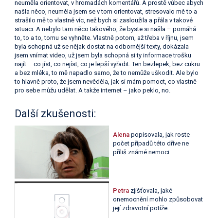
neuměla orientovat, v hromadách komentářů. A prostě vůbec abych
našla něco, neuměla jsem se v tom orientovat, stresovalo mě to a
strašilo mě to vlastně víc, než bych si zasloužila a přála v takové
situaci. A nebylo tam něco takového, že byste si našla – pomáhá
to, to a to, tomu se vyhněte. Vlastně potom, až třeba v říjnu, jsem
byla schopná už se nějak dostat na odbornější texty, dokázala
jsem vnímat video, už jsem byla schopná si ty informace trošku
najít – co jíst, co nejíst, co je lepší vyřadit. Ten bezlepek, bez cukru
a bez mléka, to mě napadlo samo, že to nemůže uškodit. Ale bylo
to hlavně proto, že jsem nevěděla, jak si mám pomoct, co vlastně
pro sebe můžu udělat. A takže internet – jako peklo, no.
Další zkušenosti:
Alena
popisovala, jak roste
počet případů této dříve ne
příliš známé nemoci.
Petra
zjišťovala, jaké
onemocnění mohlo způsobovat
její zdravotní potíže.