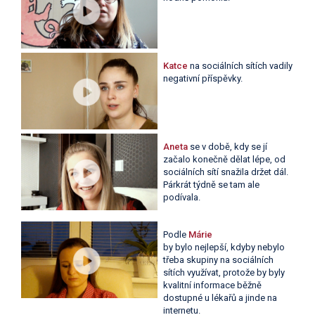
Katce
na sociálních sítích vadily
negativní příspěvky.
Aneta
se v době, kdy se jí
začalo konečně dělat lépe, od
sociálních sítí snažila držet dál.
Párkrát týdně se tam ale
podívala.
Podle
Márie
by bylo nejlepší, kdyby nebylo
třeba skupiny na sociálních
sítích využívat, protože by byly
kvalitní informace běžně
dostupné u lékařů a jinde na
internetu.