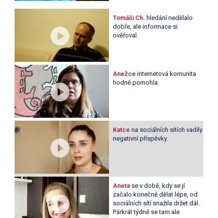
Tomáši Ch.
hledání nedělalo
dobře, ale informace si
ověřoval.
Anežce
internetová komunita
hodně pomohla.
Katce
na sociálních sítích vadily
negativní příspěvky.
Aneta
se v době, kdy se jí
začalo konečně dělat lépe, od
sociálních sítí snažila držet dál.
Párkrát týdně se tam ale