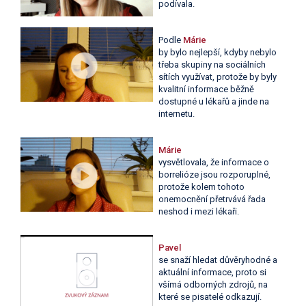
podívala.
Podle
Márie
by bylo nejlepší, kdyby nebylo
třeba skupiny na sociálních
sítích využívat, protože by byly
kvalitní informace běžně
dostupné u lékařů a jinde na
internetu.
Márie
vysvětlovala, že informace o
borrelióze jsou rozporuplné,
protože kolem tohoto
onemocnění přetrvává řada
neshod i mezi lékaři.
Pavel
se snaží hledat důvěryhodné a
aktuální informace, proto si
všímá odborných zdrojů, na
které se pisatelé odkazují.