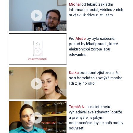
Michal
od lékařů základní
informace dostal, většinu z nich
si však už dříve zjistil sám.
Pro
Aleše
by bylo užitečné,
pokud by lékař poradil, které
elektronické zdroje jsou
relevantní.
Katka
postupně zjišťovala, že
se s borreliózou potýká mnoho
lidí z jejího okolí.
Tomáš N.
si na internetu
vyhledával své zdravotní obtíže
a přemýšlel, s jakým
onemocněním by nejspíš mohly
souviset.