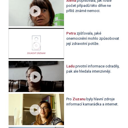
Alena
popisovala, jak roste
počet případů této dříve ne
příliš známé nemoci.
Petra
zjišťovala, jaké
onemocnění mohlo způsobovat
její zdravotní potíže.
Ladu
prvotní informace odradily,
pak ale hledala intenzivněji.
Pro
Zuzanu
byly hlavní zdroje
informací kamarádka a internet.