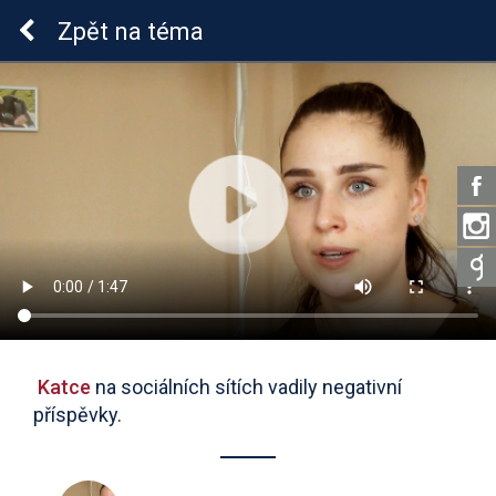
Lymeská borrelióza
Zpět
na téma
Katce
na sociálních sítích vadily negativní
příspěvky.