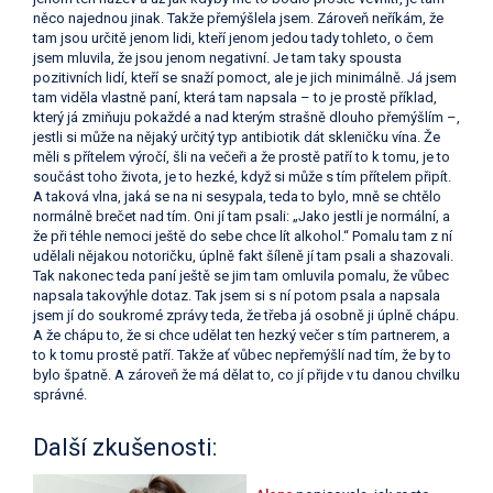
něco najednou jinak. Takže přemýšlela jsem. Zároveň neříkám, že
tam jsou určitě jenom lidi, kteří jenom jedou tady tohleto, o čem
jsem mluvila, že jsou jenom negativní. Je tam taky spousta
pozitivních lidí, kteří se snaží pomoct, ale je jich minimálně. Já jsem
tam viděla vlastně paní, která tam napsala – to je prostě příklad,
který já zmiňuju pokaždé a nad kterým strašně dlouho přemýšlím –,
jestli si může na nějaký určitý typ antibiotik dát skleničku vína. Že
měli s přítelem výročí, šli na večeři a že prostě patří to k tomu, je to
součást toho života, je to hezké, když si může s tím přítelem připít.
A taková vlna, jaká se na ni sesypala, teda to bylo, mně se chtělo
normálně brečet nad tím. Oni jí tam psali: „Jako jestli je normální, a
že při téhle nemoci ještě do sebe chce lít alkohol.“ Pomalu tam z ní
udělali nějakou notoričku, úplně fakt šíleně jí tam psali a shazovali.
Tak nakonec teda paní ještě se jim tam omluvila pomalu, že vůbec
napsala takovýhle dotaz. Tak jsem si s ní potom psala a napsala
jsem jí do soukromé zprávy teda, že třeba já osobně ji úplně chápu.
A že chápu to, že si chce udělat ten hezký večer s tím partnerem, a
to k tomu prostě patří. Takže ať vůbec nepřemýšlí nad tím, že by to
bylo špatně. A zároveň že má dělat to, co jí přijde v tu danou chvilku
správné.
Další zkušenosti: