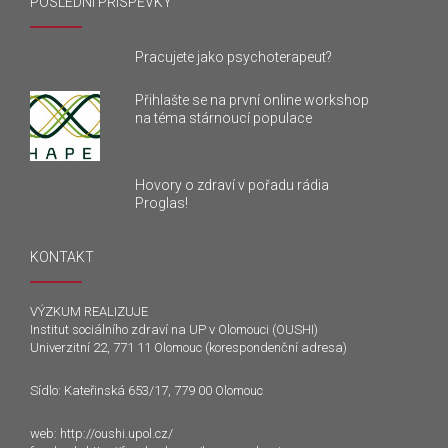
POSLEDNÍ PŘÍSPĚVKY
Pracujete jako psychoterapeut?
Přihlašte se na první online workshop
na téma stárnoucí populace
Hovory o zdraví v pořadu rádia
Proglas!
KONTAKT
VÝZKUM REALIZUJE
Institut sociálního zdraví na UP v Olomouci (OUSHI)
Univerzitní 22, 771 11 Olomouc (korespondenční adresa)
Sídlo: Kateřinská 653/17, 779 00 Olomouc
web:
http://oushi.upol.cz/