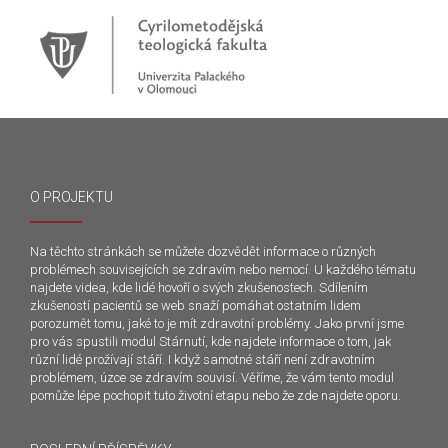
O PROJEKTU
Na těchto stránkách se můžete dozvědět informace o různých
problémech souvisejících se zdravím nebo nemocí. U každého tématu
najdete videa, kde lidé hovoří o svých zkušenostech. Sdílením
zkušeností pacientů se web snaží pomáhat ostatním lidem
porozumět tomu, jaké to je mít zdravotní problémy. Jako první jsme
pro vás spustili modul Stárnutí, kde najdete informace o tom, jak
různí lidé prožívají stáří. I když samotné stáří není zdravotním
problémem, úzce se zdravím souvisí. Věříme, že vám tento modul
pomůže lépe pochopit tuto životní etapu nebo že zde najdete oporu.